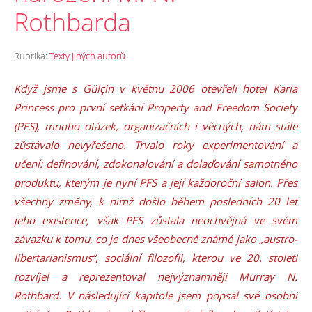
Rothbarda
Rubrika:
Texty jiných autorů
Když jsme s Gülçin v květnu 2006 otevřeli hotel Karia
Princess pro první setkání Property and Freedom Society
(PFS), mnoho otázek, organizačních i věcných, nám stále
zůstávalo nevyřešeno. Trvalo roky experimentování a
učení: definování, zdokonalování a dolaďování samotného
produktu, kterým je nyní PFS a její každoroční salon. Přes
všechny změny, k nimž došlo během posledních 20 let
jeho existence, však PFS zůstala neochvějná ve svém
závazku k tomu, co je dnes všeobecně známé jako „austro-
libertarianismus“, sociální filozofii, kterou ve 20. století
rozvíjel a reprezentoval nejvýznamněji Murray N.
Rothbard. V následující kapitole jsem popsal své osobní