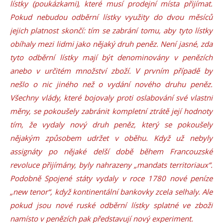
lístky (poukázkami), které musí prodejní místa přijímat.
Pokud nebudou odběrní lístky využity do dvou měsíců
jejich platnost skončí: tím se zabrání tomu, aby tyto lístky
obíhaly mezi lidmi jako nějaký druh peněz. Není jasné, zda
tyto odběrní lístky mají být denominovány v penězích
anebo v určitém množství zboží. V prvním případě by
nešlo o nic jiného než o vydání nového druhu peněz.
Všechny vlády, které bojovaly proti oslabování své vlastní
měny, se pokoušely zabránit kompletní ztrátě její hodnoty
tím, že vydaly nový druh peněz, který se pokoušely
nějakým způsobem udržet v oběhu. Když už nebyly
assignáty po nějaké delší době během Francouzské
revoluce přijímány, byly nahrazeny „mandats territoriaux“.
Podobně Spojené státy vydaly v roce 1780 nové peníze
„new tenor“, když kontinentální bankovky zcela selhaly. Ale
pokud jsou nové ruské odběrní lístky splatné ve zboží
namísto v penězích pak představují nový experiment.