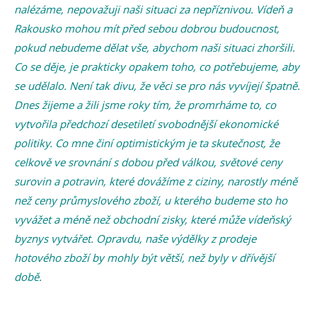
nalézáme, nepovažuji naši situaci za nepříznivou. Vídeň a
Rakousko mohou mít před sebou dobrou budoucnost,
pokud nebudeme dělat vše, abychom naši situaci zhoršili.
Co se děje, je prakticky opakem toho, co potřebujeme, aby
se udělalo. Není tak divu, že věci se pro nás vyvíjejí špatně.
Dnes žijeme a žili jsme roky tím, že promrháme to, co
vytvořila předchozí desetiletí svobodnější ekonomické
politiky. Co mne činí optimistickým je ta skutečnost, že
celkově ve srovnání s dobou před válkou, světové ceny
surovin a potravin, které dovážíme z ciziny, narostly méně
než ceny průmyslového zboží, u kterého budeme sto ho
vyvážet a méně než obchodní zisky, které může vídeňský
byznys vytvářet. Opravdu, naše výdělky z prodeje
hotového zboží by mohly být větší, než byly v dřívější
době.