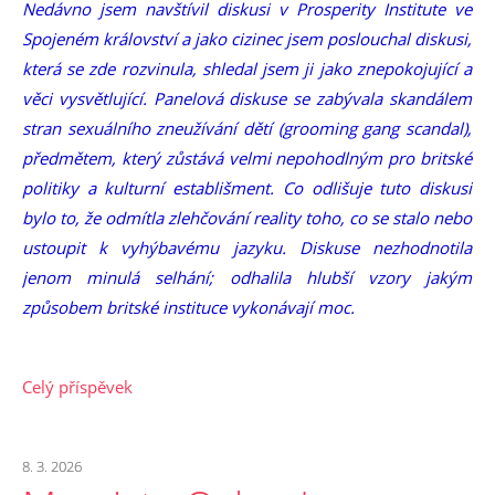
Nedávno jsem navštívil diskusi v Prosperity Institute ve
Spojeném království a jako cizinec jsem poslouchal diskusi,
která se zde rozvinula, shledal jsem ji jako znepokojující a
věci vysvětlující. Panelová diskuse se zabývala skandálem
stran sexuálního zneužívání dětí (grooming gang scandal),
předmětem, který zůstává velmi nepohodlným pro britské
politiky a kulturní establišment. Co odlišuje tuto diskusi
bylo to, že odmítla zlehčování reality toho, co se stalo nebo
ustoupit k vyhýbavému jazyku. Diskuse nezhodnotila
jenom minulá selhání; odhalila hlubší vzory jakým
způsobem britské instituce vykonávají moc.
Celý příspěvek
8. 3. 2026