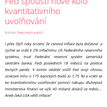
Fed spouští nové kolo
kvantitativního
uvolňování
Rubrika:
Texty jiných autorů
I přes čtyři roky tvrzení, že cenová inflace byla dočasná a
rychle se vrátí k 2% inflačnímu cíli Federálního reservního
systému, trval Federální reservní systém (americká
centrální banka; Fed) posledních 18 měsíců na politice
levných peněz. V tomto období snížil Fed svoji cílovou
úrokové míru o 175 bazických bodů (o 1,75 %) a vrátil se
ke kvantitativnímu uvolňování pomocí nákupu dluhopisů
ministerstva financí ve výši 40 miliard dolarů za měsíc....
Aneb čeká USA větší inflace?