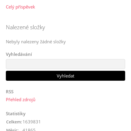
Celý příspěvek
Nalezené složky
Nebyly nalezeny žádné složky
Vyhledávání
RSS
Přehled zdrojů
Statistiky
1639831
Celkem:
41865
Měsíc: