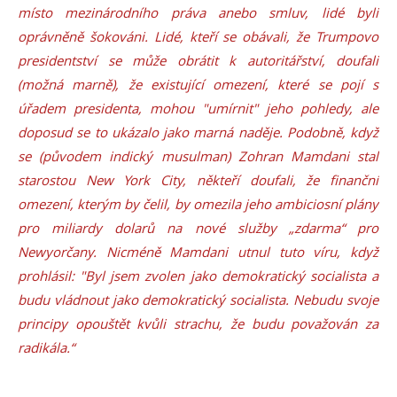
místo mezinárodního práva anebo smluv, lidé byli
oprávněně šokováni. Lidé, kteří se obávali, že Trumpovo
presidentství se může obrátit k autoritářství, doufali
(možná marně), že existující omezení, které se pojí s
úřadem presidenta, mohou "umírnit" jeho pohledy, ale
doposud se to ukázalo jako marná naděje. Podobně, když
se (původem indický musulman) Zohran Mamdani stal
starostou New York City, někteří doufali, že finanční
omezení, kterým by čelil, by omezila jeho ambiciosní plány
pro miliardy dolarů na nové služby „zdarma“ pro
Newyorčany. Nicméně Mamdani utnul tuto víru, když
prohlásil: "Byl jsem zvolen jako demokratický socialista a
budu vládnout jako demokratický socialista. Nebudu svoje
principy opouštět kvůli strachu, že budu považován za
radikála.“