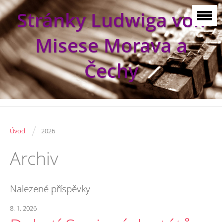
Stránky Ludwiga von
Misese Morava a
Čechy
/
Úvod
2026
Archiv
Nalezené příspěvky
8. 1. 2026