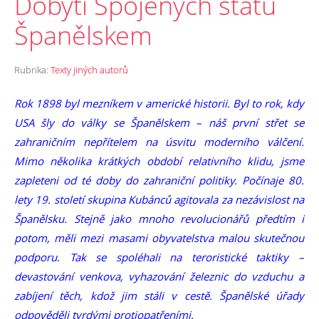
Dobytí Spojených států
Španělskem
Rubrika:
Texty jiných autorů
Rok 1898 byl mezníkem v americké historii. Byl to rok, kdy
USA šly do války se Španělskem – náš první střet se
zahraničním nepřítelem na úsvitu moderního válčení.
Mimo několika krátkých období relativního klidu, jsme
zapleteni od té doby do zahraniční politiky. Počínaje 80.
lety 19. století skupina Kubánců agitovala za nezávislost na
Španělsku. Stejně jako mnoho revolucionářů předtím i
potom, měli mezi masami obyvatelstva malou skutečnou
podporu. Tak se spoléhali na teroristické taktiky –
devastování venkova, vyhazování železnic do vzduchu a
zabíjení těch, kdož jim stáli v cestě. Španělské úřady
odpověděli tvrdými protiopatřeními.