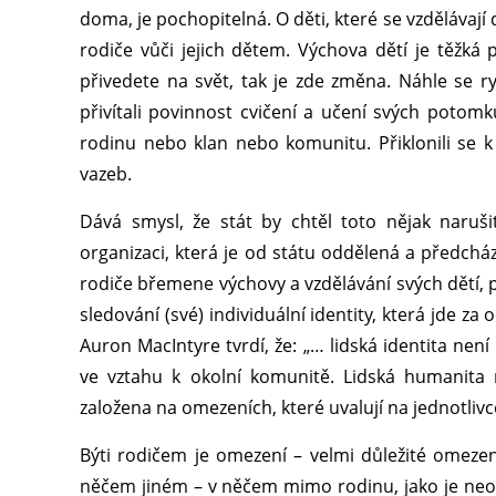
doma, je pochopitelná. O děti, které se vzdělávají d
rodiče vůči jejich dětem. Výchova dětí je těžká
přivedete na svět, tak je zde změna. Náhle se r
přivítali povinnost cvičení a učení svých potomk
rodinu nebo klan nebo komunitu. Přiklonili se
vazeb.
Dává smysl, že stát by chtěl toto nějak narušit
organizaci, která je od státu oddělená a předchá
rodiče břemene výchovy a vzdělávání svých dětí, po
sledování (své) individuální identity, která jde z
Auron MacIntyre tvrdí, že: „… lidská identita není
ve vztahu k okolní komunitě. Lidská humanita
založena na omezeních, které uvalují na jednotlivce
Býti rodičem je omezení – velmi důležité omezení
něčem jiném – v něčem mimo rodinu, jako je neo