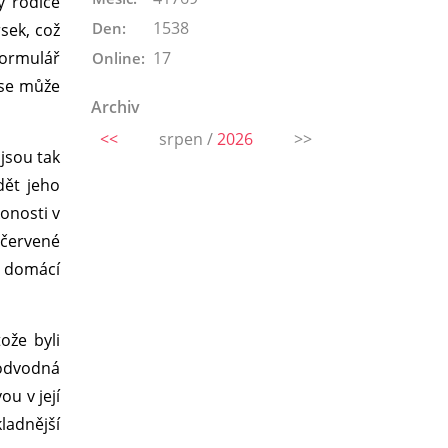
y rodiče
1538
Den:
sek, což
Formulář
17
Online:
 se může
Archiv
<<
srpen /
2026
>>
jsou tak
dět jeho
konosti v
 červené
a domácí
ože byli
Podvodná
ou v její
ladnější