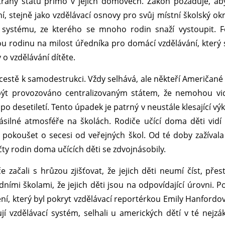
strany státu přímo v jejich domovech. Zákon požaduje, ab
, stejně jako vzdělávací osnovy pro svůj místní školský okr
ho systému, ze kterého se mnoho rodin snaží vystoupit. 
ou rodinu na milost úředníka pro domácí vzdělávání, který
 o vzdělávání dítěte.
cestě k samodestrukci. Vždy selhává, ale někteří Američané 
 být provozováno centralizovaným státem, že nemohou vi
 po desetiletí. Tento úpadek je patrný v neustále klesající vý
 násilné atmosféře na školách. Rodiče učící doma děti vidí
ají pokoušet o secesi od veřejných škol. Od té doby zažíval
ty rodin doma učících děti se zdvojnásobily.
začali s hrůzou zjišťovat, že jejich děti neumí číst, přest
ími školami, že jejich děti jsou na odpovídající úrovni. 
ní, který byl pokryt vzdělávací reportérkou Emily Hanfordov
jí vzdělávací systém, selhali u amerických dětí v té nejzák