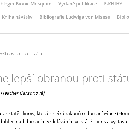
 bloger Bionic Mosquito
Vydané publikace
E-KNIHY
Kniha návštěv
Bibliografie Ludwiga von Misese
Bibli
epší obranou proti státu
ejlepší obranou proti stát
a Heather Carsonová]
ů ve státě Illinois, která se týká zákonů o domácí výuce (Ho
dohled nad domácím vzděláváním ve státě Illions a vystavuj