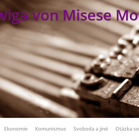
wiga von Misese Mo
Ekonomie
Komunismus
Svoboda a jiné
Otázka so