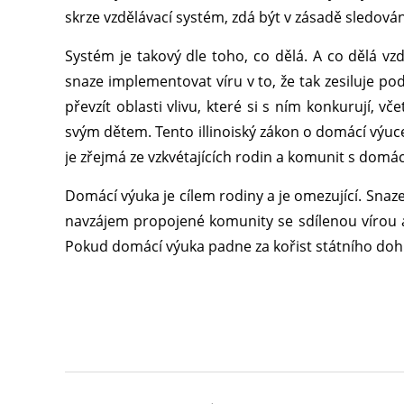
skrze vzdělávací systém, zdá být v zásadě sledová
Systém je takový dle toho, co dělá. A co dělá vzdě
snaze implementovat víru v to, že tak zesiluje p
převzít oblasti vlivu, které si s ním konkurují, v
svým dětem. Tento illinoiský zákon o domácí výuc
je zřejmá ze vzkvétajících rodin a komunit s domác
Domácí výuka je cílem rodiny a je omezující. Sna
navzájem propojené komunity se sdílenou vírou a 
Pokud domácí výuka padne za kořist státního dohle