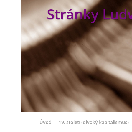
Stránky Lud
Úvod
19. století (divoký kapitalismus)