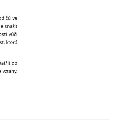
rodičů ve
e snažit
osti vůči
t, která
atřit do
 vztahy.