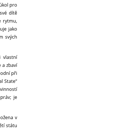
 úkol pro
své dítě
e rytmu,
uje jako
ím svých
 vlastní
 a zbaví
bodní při
al State“
ovinností
práv; je
ložena v
tí státu