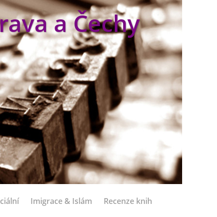
rava a Čechy
ciální
Imigrace & Islám
Recenze knih