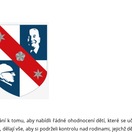
kování k tomu, aby nabídli řádné ohodnocení dětí, které se 
 dělají vše, aby si podrželi kontrolu nad rodinami, jejichž dě