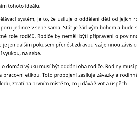
ním tohoto ideálu.
lávací systém, je to, že usiluje o oddělení dětí od jejich 
odporu jedince v sebe sama. Stát je žárlivým bohem a bude s
četně role rodičů. Rodiče by neměli býti připraveni o povinn
e je jen dalším pokusem přenést zdravou vzájemnou závislos
í výukou, na sebe.
ze o domácí výuku musí být oddáni oba rodiče. Rodiny musí p
pracovní etikou. Toto propojení zesiluje závazky a rodinné
du, ztratí na prvním místě to, co ji dává život a úspěch.