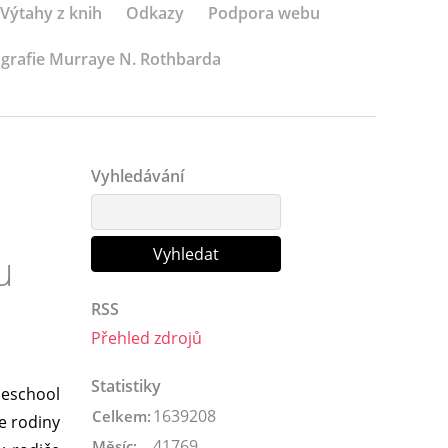
Výtahy z knih
Odkazy
Podpora webu
ografie Murraye N. Rothbarda
Vyhledávání
u
RSS
Přehled zdrojů
Statistiky
meschool
1639208
Celkem:
e rodiny
41769
Měsíc: