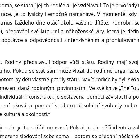
oma, se starají jejich rodiče a i je vzdělávají. To je prvořadý
 práce. Je to fysicky i emočně namáhavé. V momentě, kdy 
ytmus každého dne otáčí okolo vašeho dítěte. Podrobili s
ů, předávání své kulturní a náboženské víry, která je defin
 k poptávce a odpovědnosti zintenzivněním a prohlubován
. Rodiny představují odpor vůči státu. Rodiny mají svoji
zí ho. Pokud se stát sám může vložit do rodinné organizace
tom by děti vlastně patřily státu. Navíc rodiče by byli svo
a omezení daná rodinnými povinnostmi. Ve své knize „The Tot
 individuální konstrukcí; je sestavena pomocí závislostí a p
 není ukována pomocí souboru absolutní svobody nebo 
 kultura a okolnosti.“
 – ale je to pořád omezení. Pokud je ale něčí identita za
mezené sledování sebe sama – potom se předání něčích dě