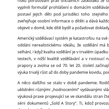
risku porušování práv oficiálních záškoláků ze 
vyplnili formulář prohlášení o domácím vzdělávání
postaví jejich děti pod jurisdikci toho stejné
zveřejňuje osobní informace o dítěti a dává každ
objevit v domě, kde dítě bydlí a požadovat doklady
Americký vzdělávací systém je katastrofou na své 
oddáni nerealistickému ideálu, že vzdělání má
selhání, i když kvalita vzdělání je v trvalém úpadku
testech, v nižší kvalitě vzdělávání a v rostoucí
prapory a zvolna se od 70. let 20. století začín
výuka trvalý růst až do doby pandemie kovidu, poč
A něco dalšího se stalo v době pandemie. Rodiče 
uklidněni různými „hodnoceními“ vydávanými vládn
výuková praxe projevující se ve skandálu stran čte
sérii dokumentů „Sold A Story“. Ti, kdož provozu