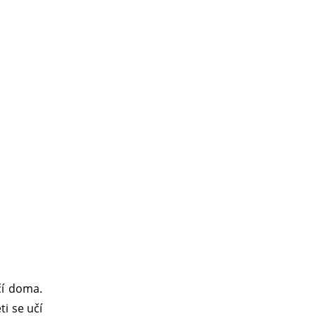
učí doma.
ti se učí