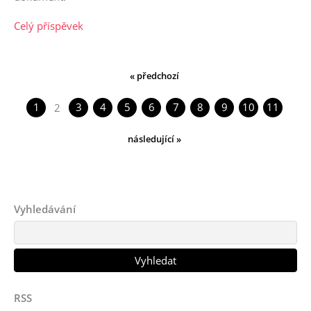
Celý příspěvek
« předchozí
1
3
4
5
6
7
8
9
10
11
2
následující »
Vyhledávání
RSS