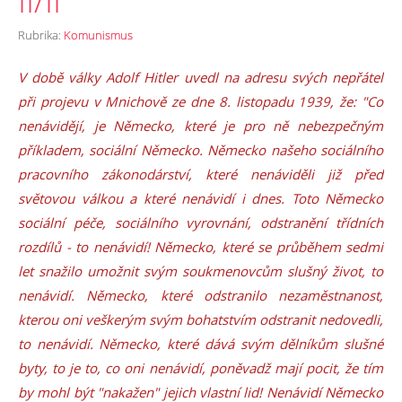
II/II
Rubrika:
Komunismus
V době války Adolf Hitler uvedl na adresu svých nepřátel
při projevu v Mnichově ze dne 8. listopadu 1939, že: "Co
nenávidějí, je Německo, které je pro ně nebezpečným
příkladem, sociální Německo. Německo našeho sociálního
pracovního zákonodárství, které nenáviděli již před
světovou válkou a které nenávidí i dnes. Toto Německo
sociální péče, sociálního vyrovnání, odstranění třídních
rozdílů - to nenávidí! Německo, které se průběhem sedmi
let snažilo umožnit svým soukmenovcům slušný život, to
nenávidí. Německo, které odstranilo nezaměstnanost,
kterou oni veškerým svým bohatstvím odstranit nedovedli,
to nenávidí. Německo, které dává svým dělníkům slušné
byty, to je to, co oni nenávidí, poněvadž mají pocit, že tím
by mohl být "nakažen" jejich vlastní lid! Nenávidí Německo