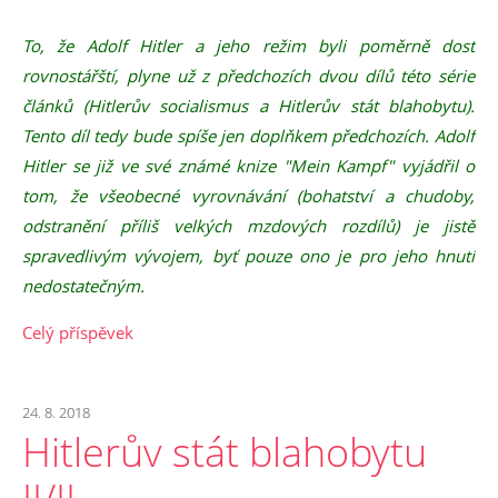
To, že Adolf Hitler a jeho režim byli poměrně dost
rovnostářští, plyne už z předchozích dvou dílů této série
článků (Hitlerův socialismus a Hitlerův stát blahobytu).
Tento díl tedy bude spíše jen doplňkem předchozích. Adolf
Hitler se již ve své známé knize "Mein Kampf" vyjádřil o
tom, že všeobecné vyrovnávání (bohatství a chudoby,
odstranění příliš velkých mzdových rozdílů) je jistě
spravedlivým vývojem, byť pouze ono je pro jeho hnutí
nedostatečným.
Celý příspěvek
24. 8. 2018
Hitlerův stát blahobytu