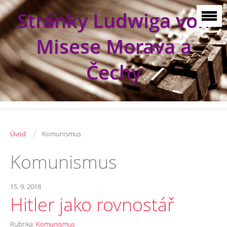
Stránky Ludwiga von
Misese Morava a
Čechy
/
Úvod
Komunismus
Komunismus
15. 9. 2018
Hitler jako rovnostář
Rubrika:
Komunismus