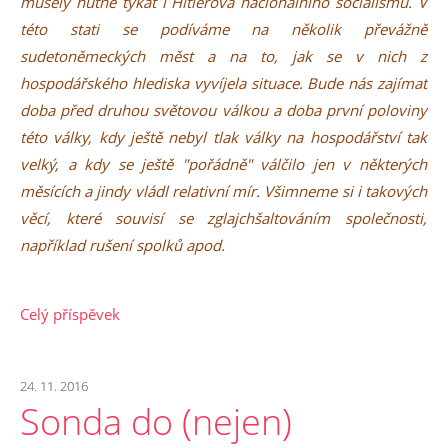
musely nutně týkat i Hitlerova nacionálního socialismu. V
této stati se podíváme na několik převážně
sudetoněmeckých měst a na to, jak se v nich z
hospodářského hlediska vyvíjela situace. Bude nás zajímat
doba před druhou světovou válkou a doba první poloviny
této války, kdy ještě nebyl tlak války na hospodářství tak
velký, a kdy se ještě "pořádně" válčilo jen v některých
měsících a jindy vládl relativní mír. Všimneme si i takových
věcí, které souvisí se zglajchšaltováním společnosti,
například rušení spolků apod.
Celý příspěvek
24. 11. 2016
Sonda do (nejen)