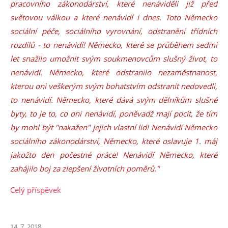
pracovního zákonodárství, které nenáviděli již před
světovou válkou a které nenávidí i dnes. Toto Německo
sociální péče, sociálního vyrovnání, odstranění třídních
rozdílů - to nenávidí! Německo, které se průběhem sedmi
let snažilo umožnit svým soukmenovcům slušný život, to
nenávidí. Německo, které odstranilo nezaměstnanost,
kterou oni veškerým svým bohatstvím odstranit nedovedli,
to nenávidí. Německo, které dává svým dělníkům slušné
byty, to je to, co oni nenávidí, poněvadž mají pocit, že tím
by mohl být "nakažen" jejich vlastní lid! Nenávidí Německo
sociálního zákonodárství, Německo, které oslavuje 1. máj
jakožto den počestné práce! Nenávidí Německo, které
zahájilo boj za zlepšení životních poměrů."
Celý příspěvek
14. 7. 2018