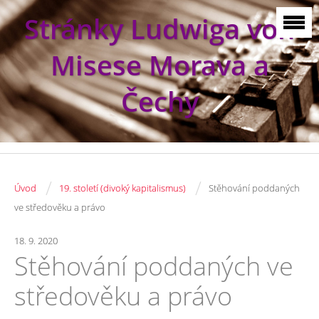
Stránky Ludwiga von
Misese Morava a
Čechy
/
/
Úvod
19. století (divoký kapitalismus)
Stěhování poddaných
ve středověku a právo
18. 9. 2020
Stěhování poddaných ve
středověku a právo