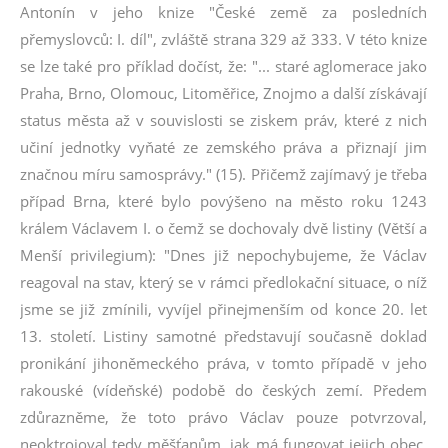
Antonín v jeho knize "České země za posledních
přemyslovců: I. díl", zvláště strana 329 až 333. V této knize
se lze také pro příklad dočíst, že: "... staré aglomerace jako
Praha, Brno, Olomouc, Litoměřice, Znojmo a další získávají
status města až v souvislosti se ziskem práv, které z nich
učiní jednotky vyňaté ze zemského práva a přiznají jim
značnou míru samosprávy." (15). Přičemž zajímavý je třeba
případ Brna, které bylo povýšeno na město roku 1243
králem Václavem I. o čemž se dochovaly dvě listiny (Větší a
Menší privilegium): "Dnes již nepochybujeme, že Václav
reagoval na stav, který se v rámci předlokační situace, o níž
jsme se již zmínili, vyvíjel přinejmenším od konce 20. let
13. století. Listiny samotné představují současně doklad
pronikání jihoněmeckého práva, v tomto případě v jeho
rakouské (vídeňské) podobě do českých zemí. Předem
zdůrazněme, že toto právo Václav pouze potvrzoval,
neoktrojoval tedy měšťanům, jak má fungovat jejich obec,