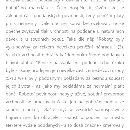
bohatšího materiálu z Čech dospělo k závěru, že se
základní část poddanských povinností, tedy peněžní platy
příliš neměnily. Dále dle něj sotva lze očekávat, že se
obecně zvyšoval tlak vrchností na poddané u naturálních
dávek a u soudních pokut. Také dle něj: "Roboty byly
vykupovány za celkem nevelkou peněžní náhradu." (3).
Vztah k vrchnosti nehrál v každodenním životě poddaných
hlavní úlohu. "Peníze na zaplacení poddanského úroku
byly získány prodejem jen nevelké části zemědělcovi úrody
(5-10 %) a byly poddanými pokládány za běžnou součást
jejich života - asi jako my pokládáme za normální platit
daně. Robotní povinnosti nebyly tíživé, soudní pravomoc
vrchnosti se omezovala často jen na pobírání podílu ze
soudních pokut, zvláště když se vesnické samosprávy v
hojném měřítku obracely s žádostí o poučení na města.
Některé výdaje poddaných - a to dosti značné - směřovaly