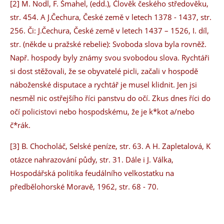
[2] M. Nodl, F. Šmahel, (edd.), Člověk českého středověku,
str. 454. A J.Čechura, České země v letech 1378 - 1437, str.
256. Či: J.Čechura, České země v letech 1437 – 1526, I. díl,
str. (někde u pražské rebelie): Svoboda slova byla rovněž.
Např. hospody byly známy svou svobodou slova. Rychtáři
si dost stěžovali, že se obyvatelé picli, začali v hospodě
náboženské disputace a rychtář je musel klidnit. Jen jsi
nesměl nic ostřejšího říci panstvu do očí. Zkus dnes říci do
očí policistovi nebo hospodskému, že je k*kot a/nebo
č*rák.
[3] B. Chocholáč, Selské peníze, str. 63. A H. Zapletalová, K
otázce nahrazování půdy, str. 31. Dále i J. Válka,
Hospodářská politika feudálního velkostatku na
předbělohorské Moravě, 1962, str. 68 - 70.