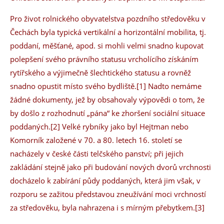
Pro život rolnického obyvatelstva pozdního středověku v
Čechách byla typická vertikální a horizontální mobilita, tj.
poddaní, měšťané, apod. si mohli velmi snadno kupovat
polepšení svého právního statusu vrcholícího získáním
rytířského a výjimečně šlechtického statusu a rovněž
snadno opustit místo svého bydliště.[1] Nadto nemáme
žádné dokumenty, jež by obsahovaly výpovědi o tom, že
by došlo z rozhodnutí „pána“ ke zhoršení sociální situace
poddaných.[2] Velké rybníky jako byl Hejtman nebo
Komorník založené v 70. a 80. letech 16. století se
nacházely v české části telčského panství; při jejich
zakládání stejně jako při budování nových dvorů vrchnosti
docházelo k zabírání půdy poddaných, která jim však, v
rozporu se zažitou představou zneužívání moci vrchností
za středověku, byla nahrazena i s mírným přebytkem.[3]