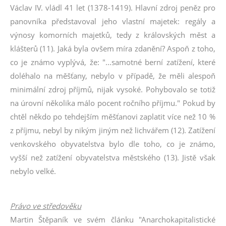
Václav IV. vládl 41 let (1378-1419). Hlavní zdroj peněz pro
panovníka představoval jeho vlastní majetek: regály a
výnosy komorních majetků, tedy z královských měst a
klášterů (11). Jaká byla ovšem míra zdanění? Aspoň z toho,
co je známo vyplývá, že: "...samotné berní zatížení, které
doléhalo na měšťany, nebylo v případě, že měli alespoň
minimální zdroj příjmů, nijak vysoké. Pohybovalo se totiž
na úrovní několika málo pocent ročního příjmu." Pokud by
chtěl někdo po tehdejším měšťanovi zaplatit více než 10 %
z příjmu, nebyl by nikým jiným než lichvářem (12). Zatížení
venkovského obyvatelstva bylo dle toho, co je známo,
vyšší než zatížení obyvatelstva městského (13). Jistě však
nebylo velké.
Právo ve středověku
Martin Štěpaník ve svém článku "Anarchokapitalistické