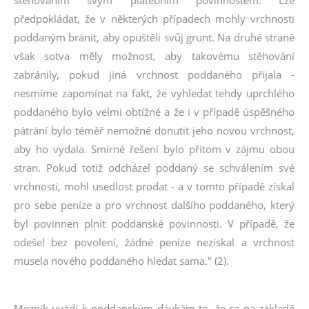
předpokládat, že v některých případech mohly vrchnosti
poddaným bránit, aby opuštěli svůj grunt. Na druhé straně
však sotva měly možnost, aby takovému stěhování
zabránily, pokud jiná vrchnost poddaného přijala -
nesmíme zapomínat na fakt, že vyhledat tehdy uprchlého
poddaného bylo velmi obtížné a že i v případě úspěšného
pátrání bylo téměř nemožné donutit jeho novou vrchnost,
aby ho vydala. Smírné řešení bylo přitom v zájmu obou
stran. Pokud totiž odcházel poddaný se schválením své
vrchnosti, mohl usedlost prodat - a v tomto případě získal
pro sebe peníze a pro vrchnost dalšího poddaného, který
byl povinnen plnit poddanské povinnosti. V případě, že
odešel bez povolení, žádné peníze nezískal a vrchnost
musela nového poddaného hledat sama." (2).
Mezník uvádí k poddanským dávkám to, že se na základě