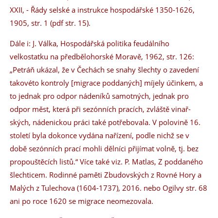
XXII, - Řády selské a instrukce hospodářské 1350-1626,
1905, str. 1 (pdf str. 15).
Dále i: J. Válka, Hospodářská politika feudálního
velkostatku na předbělohorské Moravě, 1962, str. 126:
„Petráň ukázal, že v Čechách se snahy šlechty o zavedení
takovéto kontroly [migrace poddaných] míjely účinkem, a
to jednak pro odpor nádeníků samotných, jednak pro
odpor měst, která při sezónních pracích, zvláště vinař­
ských, nádenickou práci také potřebovala. V polovině 16.
století byla dokonce vydána nařízení, podle nichž se v
době sezónních prací mohli dělníci přijímat volně, tj. bez
propouštěcích listů.“ Více také viz. P. Matlas, Z poddaného
šlechticem. Rodinné paměti Zbudovských z Rovné Hory a
Malých z Tulechova (1604-1737), 2016. nebo Ogilvy str. 68
ani po roce 1620 se migrace neomezovala.