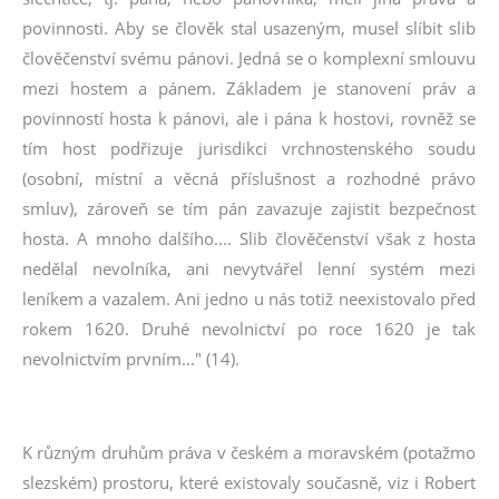
povinnosti. Aby se člověk stal usazeným, musel slíbit slib
člověčenství svému pánovi. Jedná se o komplexní smlouvu
mezi hostem a pánem. Základem je stanovení práv a
povinností hosta k pánovi, ale i pána k hostovi, rovněž se
tím host podřizuje jurisdikci vrchnostenského soudu
(osobní, místní a věcná příslušnost a rozhodné právo
smluv), zároveň se tím pán zavazuje zajistit bezpečnost
hosta. A mnoho dalšího.... Slib člověčenství však z hosta
nedělal nevolníka, ani nevytvářel lenní systém mezi
leníkem a vazalem. Ani jedno u nás totiž neexistovalo před
rokem 1620. Druhé nevolnictví po roce 1620 je tak
nevolnictvím prvním..." (14).
K různým druhům práva v českém a moravském (potažmo
slezském) prostoru, které existovaly současně, viz i Robert