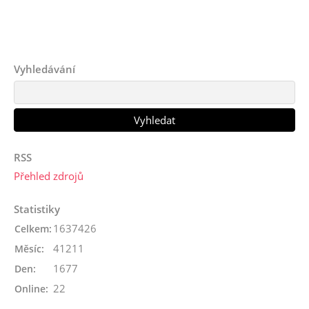
Vyhledávání
RSS
Přehled zdrojů
Statistiky
1637426
Celkem:
41211
Měsíc:
1677
Den:
22
Online: