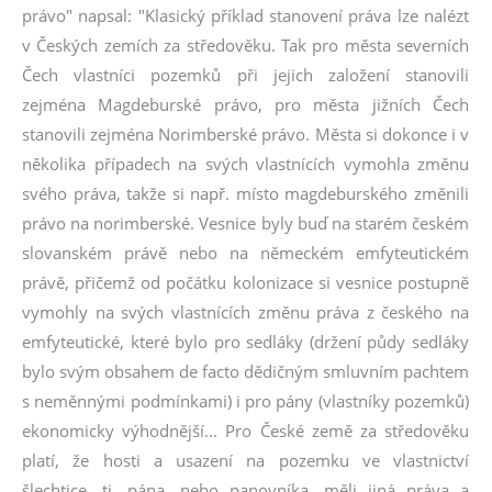
právo" napsal: "Klasický příklad stanovení práva lze nalézt
v Českých zemích za středověku. Tak pro města severních
Čech vlastníci pozemků při jejich založení stanovili
zejména Magdeburské právo, pro města jižních Čech
stanovili zejména Norimberské právo. Města si dokonce i v
několika případech na svých vlastnících vymohla změnu
svého práva, takže si např. místo magdeburského změnili
právo na norimberské. Vesnice byly buď na starém českém
slovanském právě nebo na německém emfyteutickém
právě, přičemž od počátku kolonizace si vesnice postupně
vymohly na svých vlastnících změnu práva z českého na
emfyteutické, které bylo pro sedláky (držení půdy sedláky
bylo svým obsahem de facto dědičným smluvním pachtem
s neměnnými podmínkami) i pro pány (vlastníky pozemků)
ekonomicky výhodnější... Pro České země za středověku
platí, že hosti a usazení na pozemku ve vlastnictví
šlechtice, tj. pána, nebo panovníka, měli jiná práva a