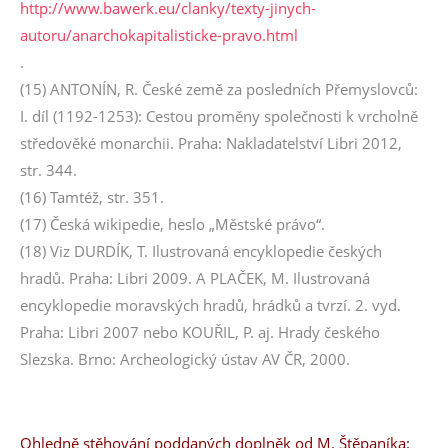
http://www.bawerk.eu/clanky/texty-jinych-
autoru/anarchokapitalisticke-pravo.html
.
(15) ANTONÍN, R. České země za posledních Přemyslovců:
I. díl (1192-1253): Cestou proměny společnosti k vrcholně
středověké monarchii. Praha: Nakladatelství Libri 2012,
str. 344.
(16) Tamtéž, str. 351.
(17) Česká wikipedie, heslo „Městské právo“.
(18) Viz DURDÍK, T. Ilustrovaná encyklopedie českých
hradů. Praha: Libri 2009. A PLAČEK, M. Ilustrovaná
encyklopedie moravských hradů, hrádků a tvrzí. 2. vyd.
Praha: Libri 2007 nebo KOUŘIL, P. aj. Hrady českého
Slezska. Brno: Archeologický ústav AV ČR, 2000.
Ohledně stěhování poddaných doplněk od M. Štěpaníka: