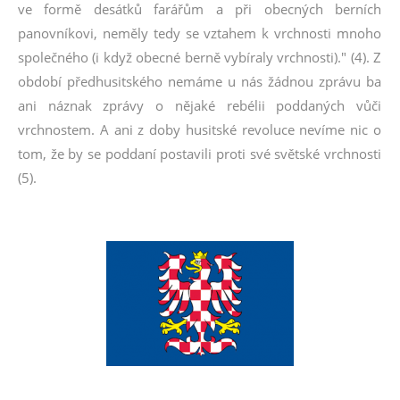
ve formě desátků farářům a při obecných berních
panovníkovi, neměly tedy se vztahem k vrchnosti mnoho
společného (i když obecné berně vybíraly vrchnosti)." (4). Z
období předhusitského nemáme u nás žádnou zprávu ba
ani náznak zprávy o nějaké rebélii poddaných vůči
vrchnostem. A ani z doby husitské revoluce nevíme nic o
tom, že by se poddaní postavili proti své světské vrchnosti
(5).