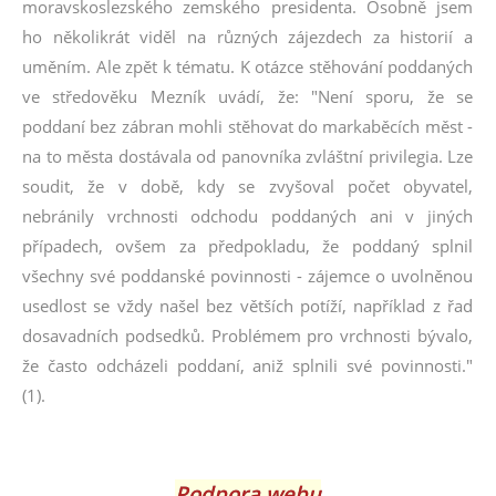
moravskoslezského zemského presidenta. Osobně jsem
ho několikrát viděl na různých zájezdech za historií a
uměním. Ale zpět k tématu. K otázce stěhování poddaných
ve středověku Mezník uvádí, že: "Není sporu, že se
poddaní bez zábran mohli stěhovat do markaběcích měst -
na to města dostávala od panovníka zvláštní privilegia. Lze
soudit, že v době, kdy se zvyšoval počet obyvatel,
nebránily vrchnosti odchodu poddaných ani v jiných
případech, ovšem za předpokladu, že poddaný splnil
všechny své poddanské povinnosti - zájemce o uvolněnou
usedlost se vždy našel bez větších potíží, například z řad
dosavadních podsedků. Problémem pro vrchnosti bývalo,
že často odcházeli poddaní, aniž splnili své povinnosti."
(1).
Podpora webu