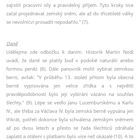
zajistili pracovní síly a pravidelný příjem. Tyto kroky sice
začal projednávat zemský sněm, ale až do třicetileté války
se nevolnicví prosadit nepodařilo." (7).
Daně
Udělejme zde odbočku k daním. Historik Martin Nodl
uvádí, že daně se platily buď v podobě naturálií anebo
formou peněz (8). Dále panovník mohl vybírat zemskou
berni, avšak: "V průběhu 13. století přitom byla obecná
berně vypisována jen velice zřídka a s největší
pravděpodobností bylo její vybírání vázáno na souhlas
šlechty." (9). Lépe se vedlo Janu Lucemburskému a Karlu
IV., ale třeba za Václava IV. byla zemská berně vypsána jen
třikrát, potřetí dokonce byla schválena zemským sněmem
až po dvou letech a přesto se řada šlechticů zdráhala
zaplatit a otálení s platbami bylo více než okázalé (10). A to