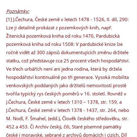
Poznámky:
[1] J.Čechura, České země v letech 1478 - 1526, II. díl, 290:
Lze ji detailně prokázat z pozemkových knih, např.
Žitenická pozemková kniha od roku 1470, Pardubická
pozemková kniha od roku 1508: V pardubické knize lze
ročně vidět až 300 zápisů dokumentujících změnu držitele
statku, což představuje cca 25 procent všech hospodářství.
Ve třech urbářích není ani jedna rodina, která by držela
hospodářství kontinuálně po tři generace. Vysoká mobilita
venkovských poddaných jako držitelů nemovitostí prostě
tvořila typický rys českých poměrů v 16. století. Rovněž v
J.Čechura, České země v letech 1310 – 1378, str. 159, a
J.Čechura, České země v letech 1378 - 1437, str. 264, nebo
M. Nodl, F. Šmahel, (edd.), Člověk českého středověku, str.
452 a 453. Či Archiv český, čili, Staré písemné památky
české i moravské, sebrané z archivů domácích i cizích, Díl