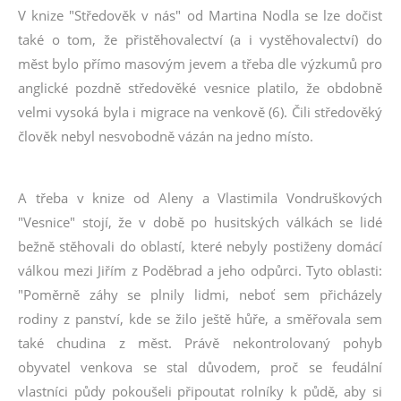
V knize "Středověk v nás" od Martina Nodla se lze dočist
také o tom, že přistěhovalectví (a i vystěhovalectví) do
měst bylo přímo masovým jevem a třeba dle výzkumů pro
anglické pozdně středověké vesnice platilo, že obdobně
velmi vysoká byla i migrace na venkově (6). Čili středověký
člověk nebyl nesvobodně vázán na jedno místo.
A třeba v knize od Aleny a Vlastimila Vondruškových
"Vesnice" stojí, že v době po husitských válkách se lidé
bežně stěhovali do oblastí, které nebyly postiženy domácí
válkou mezi Jiřím z Poděbrad a jeho odpůrci. Tyto oblasti:
"Poměrně záhy se plnily lidmi, neboť sem přicházely
rodiny z panství, kde se žilo ještě hůře, a směřovala sem
také chudina z měst. Právě nekontrolovaný pohyb
obyvatel venkova se stal důvodem, proč se feudální
vlastníci půdy pokoušeli připoutat rolníky k půdě, aby si