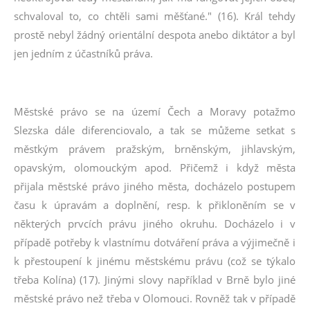
schvaloval to, co chtěli sami měšťané." (16). Král tehdy
prostě nebyl žádný orientální despota anebo diktátor a byl
jen jedním z účastníků práva.
Městské právo se na území Čech a Moravy potažmo
Slezska dále diferenciovalo, a tak se můžeme setkat s
městkým právem pražským, brněnským, jihlavským,
opavským, olomouckým apod. Přičemž i když města
přijala městské právo jiného města, docházelo postupem
času k úpravám a doplnění, resp. k přikloněním se v
některých prvcích právu jiného okruhu. Docházelo i v
případě potřeby k vlastnímu dotváření práva a výjimečně i
k přestoupení k jinému městskému právu (což se týkalo
třeba Kolína) (17). Jinými slovy například v Brně bylo jiné
městské právo než třeba v Olomouci. Rovněž tak v případě