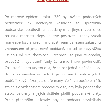
Po morové epidemii roku 1380 byl ovšem poddaných
nedostatek: "V některých vesnicích se uprázdnily
poddanské usedlosti a poddaným z jiných vesnic se
naskytla možnost zlepšit si své postavení. Tehdy vydali
markrabě Jošt a přední moravští páni usnesení zakazující
vrchnostem přijímat nové poddané, pokud se nevykážou
listinou od své dosavadní vrchnosti, že jsou 'svobodní,
propuštění, vyplacení' (tedy že uhradili své povinnosti).
Část starší literatury soudila, že se zde jedná o náběh k tzv.
druhému nevolnictví, tedy k připoutání k poddaných k
půdě. Takový názor je ale přehnaný. Ve 14. a počátkem 15.
století šlo vrchnostem především o to, aby byly poddanské
statky osídleny a jejich držitelé platili poddanské platy.
Proto především usilovaly, aby se poddaní nevyhýbaly
stěhováním svým platebním povinnostem. Lze