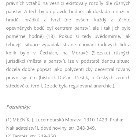
právních vztahů na vesnici existovaly rozdíly dle různých
panství. A těch bylo opravdu hodně, jak dokládá množství
hradů, hrádků a tvrzí (ne ovšem každý z těchto
opevněných bodů byl centrem panství, ale i tak jich bylo
poměrně hodně) (18). Pokud si tedy uvědomíme, jak
tehdejší situace vypadala stran stěhování řadových lidí a
kolik bylo v Čechách, na Moravě (Slezsku) různých
jurisdikcí (města a panství), lze v podstatě danou situaci
docela dobře popsat jako polycentrický decentralizovaný
právní systém (historik Dušan Třeštík, o Českých zemích
středověku tvrdil, že zde byla regulovaná anarchie.).
Poznámky:
(1) MEZNÍK, J. Lucemburská Morava: 1310-1423. Praha:
Nakladatelství Lidové noviny, str. 348-349.
(2) Tamtéž, str. 349-350.