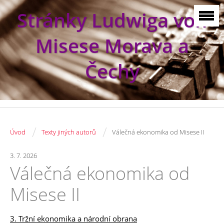
Stránky Ludwiga von
Misese Morava a
Čechy
/
/
Úvod
Texty jiných autorů
Válečná ekonomika od Misese II
3. 7. 2026
Válečná ekonomika od
Misese II
3. Tržní ekonomika a národní obrana