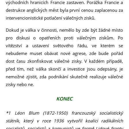
východních hranicích Francie zastaven. Porážka Francie a
destrukce anglických měst byla první cenou zaplacenou za
intervencionistické potlačení válečných zisků.
Dokud je válka v činnosti, nemělo by zde být žádné místo
pro diskusi o opatřeních proti válečným ziskům. Po
vítězství a ustavení světového řádu, ve kterém se
nebudeme muset obávat nové agrese, zde bude pořád
dost času zkonfiskovat válečné zisky. V každém případě,
před tím, než válka skončí a investice jsou odepsány, je
nemožné zjistit, zda podnikání skutečně realizuje válečné
zisky nebo ne.
KONEC
*1 Léon Blum (1872-1950) francouzský socialistický
státník, který v roce 1936 vytvořil koalici radikálních
socialistů, socialistů a komunistů ve formě Lidové fronty