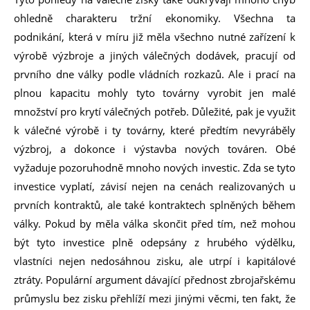
ohledně charakteru tržní ekonomiky. Všechna ta
podnikání, která v míru již měla všechno nutné zařízení k
výrobě výzbroje a jiných válečných dodávek, pracují od
prvního dne války podle vládních rozkazů. Ale i prací na
plnou kapacitu mohly tyto továrny vyrobit jen malé
množství pro krytí válečných potřeb. Důležité, pak je využit
k válečné výrobě i ty továrny, které předtím nevyráběly
výzbroj, a dokonce i výstavba nových továren. Obé
vyžaduje pozoruhodně mnoho nových investic. Zda se tyto
investice vyplatí, závisí nejen na cenách realizovaných u
prvních kontraktů, ale také kontraktech splněných během
války. Pokud by měla válka skončit před tím, než mohou
být tyto investice plně odepsány z hrubého výdělku,
vlastníci nejen nedosáhnou zisku, ale utrpí i kapitálové
ztráty. Populární argument dávající přednost zbrojařskému
průmyslu bez zisku přehlíží mezi jinými věcmi, ten fakt, že