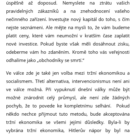
úspěšně až doposud. Nemyslete na ztrátu vašich
pravidelných zákazníků a na znehodnocení vašeho
nečinného zařízení. Investujte nový kapitál do toho, s čím
nejste seznámeni. Ale mějte na mysli to, že vám budeme
platit ceny, které vám neumožní v kratším čase zaplatit
nové investice. Pokud byste však měli dosáhnout zisku,
odeberme vám ho zdaněním. Kromě toho vás veřejnosti
odhalíme jako „obchodníky se smrtí.“
Ve válce zde je také jen volba mezi tržní ekonomikou a
socialismem. Třetí alternativa, intervencionismus není ani
ve válce možná. Při vypuknutí dnešní války může být
možné znárodnit celý průmysl, ale není zde žádných
pochyb, že to povede ke kompletnímu selhání. Pokud
někdo nechce přijmout tuto metodu, bude akceptována
tržní ekonomika se všemi jejími důsledky. Byla-li by
vybrána tržní ekonomika, Hitlerův nápor by byl na