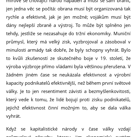
mírově se chovající národ napaden a musí se sám bránit,
jen jedna věc se počítá: obrana musí být organizovaná tak
rychle a efektivně, jak je jen možné; vojákům musí být
dány nejlepší zbraně a výstroj. To může být splněno jen
tehdy, jestliže se nezasahuje do tržní ekonomiky. Muniční
průmysl, který má velký zisk, vyzbrojoval a zásoboval v
minulosti armády tak dobře, že byly schopny vyhrát. Bylo
to kvůli zkušeností ze skutečného boje v 19. století, že
výroba výzbroje přímo vládami byla většinou přerušena. V
žádném jiném čase se neukázala efektivnost a výrobní
kapacity podnikatelů efektivnější, než během první světové
války. Je to jen resentiment závisti a bezmyšlenkovitosti,
který vede k tomu, že lidé bojují proti zisku podnikatelů,
jejichž efektivnost činní možným to, aby se dala válka
vyhrát.
Když se kapitalistické národy v čase války vzdají