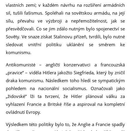
vlastních zemí; v každém návrhu na rozšíření armádních
sil, tušili fašismus. Spoléhali na sovětskou armádu, na její
sílu, převahu ve výzbroji a nepřemožitelnost, jak se
přesvědčovali. Co se jim zdálo nutným bylo spojenectví se
Sověty. Ve snaze získat Stalinovu přízeň, tvrdili, bylo nutné
sledovat vnitřní politiku uklánění se směrem ke
komunismu.
Antikomunisté – angličtí konzervativci a francouzská
„pravice“ – viděla Hitlera jakožto Siegfrieda, který by zničil
draka komunismu. Následkem toho hledí se sympatickým
pohledem na nacionální socialismus. Označovali jako
„židovské“ lži ta tvrzení, že Hitler plánoval válku za
vyhlazení Francie a Britské říše a aspiroval na kompletní
ovládnutí Evropy.
Výsledkem této politiky bylo to, že Anglie a Francie spadly