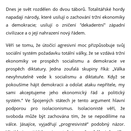
Dnes je svět rozdělen do dvou táborů. Totalitářské hordy
napadají národy, které usilují o zachování tržní ekonomiky
a demokracie; usilují o zničení "dekadentní" západní
civilizace a o její nahrazení nový řádem.
Věří se tomu, že útočící agresivní moc přizpůsobuje svůj
sociální systém požadavku totální války, že se vzdává tržní
ekonomiky ve prospěch socialismu a demokracie ve
prospěch diktatury. Jedna zoufalá skupiny říká: „Válka
nevyhnutelně vede k socialismu a diktatuře. Když se
pokoušíme hájit demokracii a odolat ataku nepřítele, my
sami akceptujeme jeho ekonomický řád a politický
systém.“ Ve Spojených státech je tento argument hlavní
podporou pro isolacionismus. Isolacionisté věří, že
svoboda může být zachována tím, že se nepodílíme na
válce. Jásajíce, vyjadřují „progresivisté“ podobný názor.