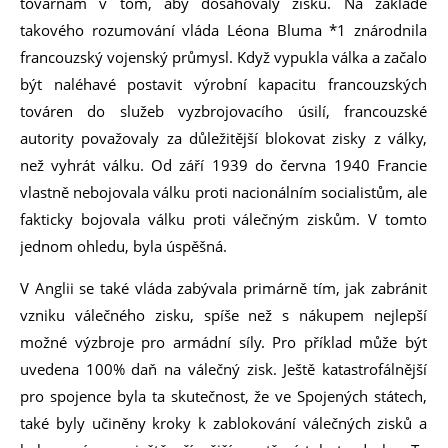
továrnám v tom, aby dosahovaly zisků. Na základě
takového rozumování vláda Léona Bluma *1 znárodnila
francouzský vojenský průmysl. Když vypukla válka a začalo
být naléhavé postavit výrobní kapacitu francouzských
továren do služeb vyzbrojovacího úsilí, francouzské
autority považovaly za důležitější blokovat zisky z války,
než vyhrát válku. Od září 1939 do června 1940 Francie
vlastně nebojovala válku proti nacionálním socialistům, ale
fakticky bojovala válku proti válečným ziskům. V tomto
jednom ohledu, byla úspěšná.
V Anglii se také vláda zabývala primárně tím, jak zabránit
vzniku válečného zisku, spíše než s nákupem nejlepší
možné výzbroje pro armádní síly. Pro příklad může být
uvedena 100% daň na válečný zisk. Ještě katastrofálnější
pro spojence byla ta skutečnost, že ve Spojených státech,
také byly učiněny kroky k zablokování válečných zisků a