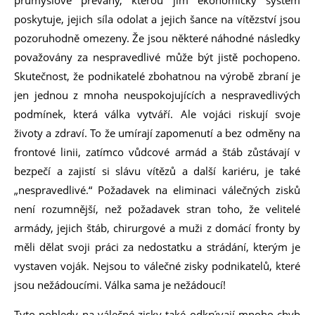
průmyslové převahy, kterou jim ekonomický systém
poskytuje, jejich síla odolat a jejich šance na vítězství jsou
pozoruhodně omezeny. Že jsou některé náhodné následky
považovány za nespravedlivé může být jistě pochopeno.
Skutečnost, že podnikatelé zbohatnou na výrobě zbraní je
jen jednou z mnoha neuspokojujících a nespravedlivých
podmínek, která válka vytváří. Ale vojáci riskují svoje
životy a zdraví. To že umírají zapomenutí a bez odměny na
frontové linii, zatímco vůdcové armád a štáb zůstávají v
bezpečí a zajistí si slávu vítězů a další kariéru, je také
„nespravedlivé.“ Požadavek na eliminaci válečných zisků
není rozumnější, než požadavek stran toho, že velitelé
armády, jejich štáb, chirurgové a muži z domácí fronty by
měli dělat svoji práci za nedostatku a strádání, kterým je
vystaven voják. Nejsou to válečné zisky podnikatelů, které
jsou nežádoucími. Válka sama je nežádoucí!
Tyto pohledy na válečné zisky také odkrývají mnoho chyb