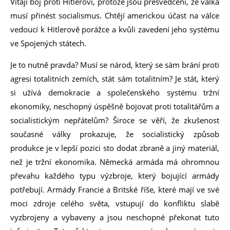
Vítají boj proti Hitlerovi, protože jsou přesvědčeni, že válka
musí přinést socialismus. Chtějí americkou účast na válce
vedoucí k Hitlerově porážce a kvůli zavedení jeho systému
ve Spojených státech.
Je to nutně pravda? Musí se národ, který se sám brání proti
agresi totalitních zemích, stát sám totalitním? Je stát, který
si užívá demokracie a společenského systému tržní
ekonomiky, neschopný úspěšně bojovat proti totalitářům a
socialistickým nepřátelům? Široce se věří, že zkušenost
současné války prokazuje, že socialistický způsob
produkce je v lepší pozici sto dodat zbraně a jiný materiál,
než je tržní ekonomika. Německá armáda má ohromnou
převahu každého typu výzbroje, který bojující armády
potřebují. Armády Francie a Britské říše, které mají ve své
moci zdroje celého světa, vstupují do konfliktu slabě
vyzbrojeny a vybaveny a jsou neschopné překonat tuto