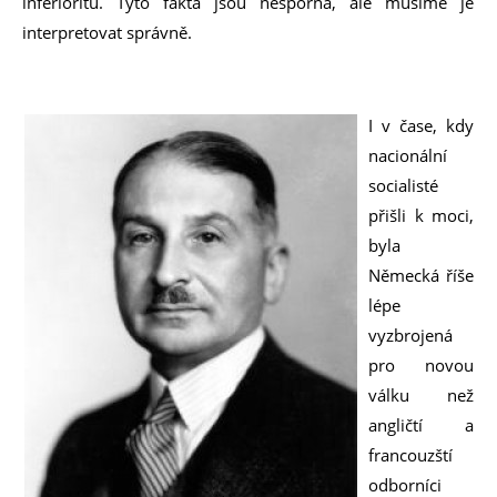
inferioritu. Tyto fakta jsou nesporná, ale musíme je
interpretovat správně.
I v čase, kdy
nacionální
socialisté
přišli k moci,
byla
Německá říše
lépe
vyzbrojená
pro novou
válku než
angličtí a
francouzští
odborníci