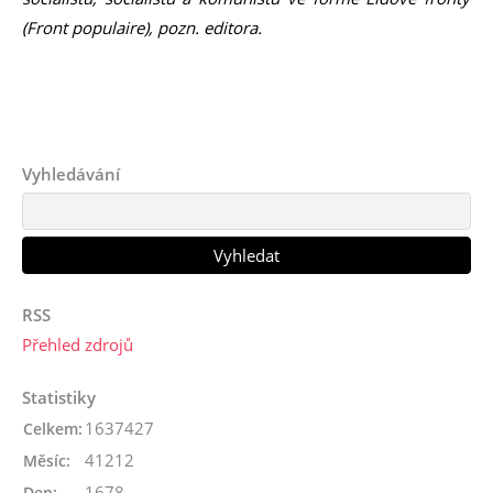
(Front populaire), pozn. editora.
Vyhledávání
RSS
Přehled zdrojů
Statistiky
1637427
Celkem:
41212
Měsíc:
1678
Den: