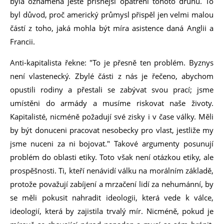
byla oznámena ještě přísnější opatření tohoto druhu. To
byl důvod, proč americký průmysl přispěl jen velmi malou
částí z toho, jaká mohla být míra asistence daná Anglii a
Francii.
Anti-kapitalista řekne: "To je přesně ten problém. Byznys
není vlastenecký. Zbylé části z nás je řečeno, abychom
opustili rodiny a přestali se zabývat svou prací; jsme
umístěni do armády a musíme riskovat naše životy.
Kapitalisté, nicméně požadují své zisky i v čase války. Měli
by být donuceni pracovat nesobecky pro vlast, jestliže my
jsme nuceni za ni bojovat." Takové argumenty posunují
problém do oblasti etiky. Toto však není otázkou etiky, ale
prospěšnosti. Ti, kteří nenávidí válku na morálním základě,
protože považují zabíjení a mrzačení lidí za nehumánní, by
se měli pokusit nahradit ideologii, která vede k válce,
ideologií, která by zajistila trvalý mír. Nicméně, pokud je