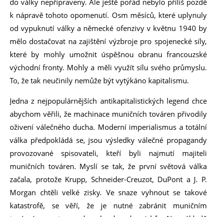
do války nepřipraveny. Ale ještě pořád nebylo příliš pozdě
k nápravě tohoto opomenutí. Osm měsíců, které uplynuly
od vypuknutí války a německé ofenzivy v květnu 1940 by
mělo dostačovat na zajištění výzbroje pro spojenecké síly,
které by mohly umožnit úspěšnou obranu francouzské
východní fronty. Mohly a měli využít sílu svého průmyslu.
To, že tak neučinily nemůže být vytýkáno kapitalismu.
Jedna z nejpopulárnějších antikapitalistických legend chce
abychom věřili, že machinace muničních továren přivodily
oživení válečného ducha. Moderní imperialismus a totální
válka předpokládá se, jsou výsledky válečné propagandy
provozované spisovateli, kteří byli najmutí majiteli
muničních továren. Myslí se tak, že první světová válka
začala, protože Krupp, Schneider-Creuzot, DuPont a J. P.
Morgan chtěli velké zisky. Ve snaze vyhnout se takové
katastrofě, se věří, že je nutné zabránit muničním