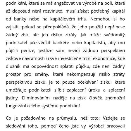
podnikání, které se má angažovat ve výrobě na poli, které
až doposud není rozvinuto, musí získat potřebný kapitál
od banky nebo na kapitálovém trhu. Nemohou si ho
zajistit, pokud se předpokládá, že jeho použití nepřinese
žádný zisk, ale jen risiko ztráty. Jak může svědomitý
podnikatel přesvědčit bankéře nebo kapitalistu, aby mu
půjčili peníze, jestliže sám nevidí žádnou perspektivu
ziskové návratnosti u své investice? V tržní ekonomice, kde
dlužník má odpovědnost splatiti půjčku, zde není žádný
prostor pro směny, které nekompenzují risiko ztráty
perspektivou zisku. Je to pouze očekávání zisku, které
umožňuje podnikateli slíbit zaplacení úroku a splacení
jistiny. Eliminováním naděje na zisk člověk znemožní
fungování celého systému podnikání.
Co je požadováno na průmyslu, než toto: Vzdejte se
sledování toho, pomocí čeho jste vy výrobci pracovali