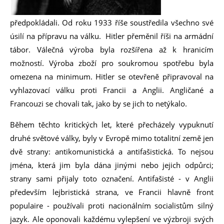
předpokládali. Od roku 1933 říše soustředila všechno své
úsilí na přípravu na válku. Hitler přeměnil říši na armádní
tábor. Válečná výroba byla rozšířena až k hranicím
možností. Výroba zboží pro soukromou spotřebu byla
omezena na minimum. Hitler se otevřeně připravoval na
vyhlazovací válku proti Francii a Anglii. Angličané a
Francouzi se chovali tak, jako by se jich to netýkalo.
Během těchto kritických let, které přecházely vypuknutí
druhé světové války, byly v Evropě mimo totalitní země jen
dvě strany: antikomunistická a antifašistická. To nejsou
jména, která jim byla dána jinými nebo jejich odpůrci;
strany sami přijaly toto označení. Antifašisté - v Anglii
především lejbristická strana, ve Francii hlavně front
populaire - používali proti nacionálním socialistům silný
jazyk. Ale oponovali každému vylepšení ve výzbroji svých