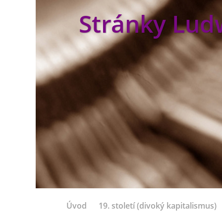
Stránky Lud
Úvod
19. století (divoký kapitalismus)