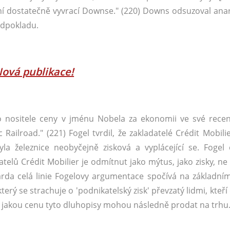
ání dostatečně vyvrací Downse." (220) Downs odsuzoval anar
edpokladu.
ová publikace
!
o nositele ceny v jménu Nobela za ekonomii ve své recen
Railroad." (221) Fogel tvrdil, že zakladatelé Crédit Mobilie
yla železnice neobyčejně zisková a vyplácející se. Fogel 
telů Crédit Mobilier je odmítnut jako mýtus, jako zisky, ne
barda celá linie Fogelovy argumentace spočívá na základní
 se strachuje o 'podnikatelský zisk' převzatý lidmi, kteří 
, za jakou cenu tyto dluhopisy mohou následně prodat na trhu.