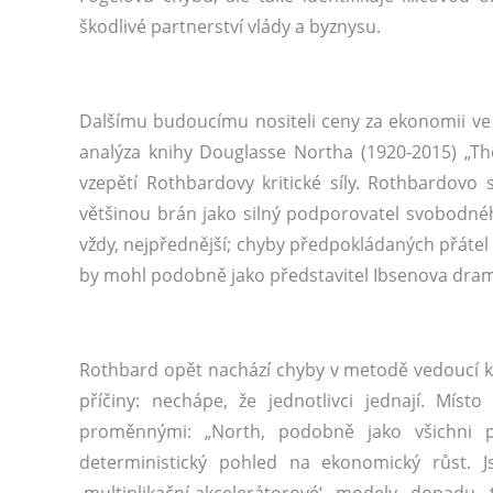
škodlivé partnerství vlády a byznysu.
Dalšímu budoucímu nositeli ceny za ekonomii v
analýza knihy Douglasse Northa (1920-2015) „Th
vzepětí Rothbardovy kritické síly. Rothbardovo 
většinou brán jako silný podporovatel svobodnéh
vždy, nejpřednější; chyby předpokládaných přátel 
by mohl podobně jako představitel Ibsenova drama
Rothbard opět nachází chyby v metodě vedoucí k
příčiny: nechápe, že jednotlivci jednají. Mís
proměnnými: „North, podobně jako všichni po
deterministický pohled na ekonomický růst. 