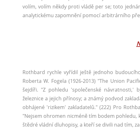
volím, volím někdy proti vládě per se; toto jedn
analytickému zapomnění pomocí arbitrárního př
N
Rothbard rychle vyřídil ještě jednoho budoucíh
Roberta W. Fogela (1926-2013) "The Union Pacific 
šejdíři. "Z pohledu 'společenské návratnosti,' b
železnice a jejich přínosy; a známý podvod zaklada
obhájené 'rizikem' zakladatelů." (222) Pro Roth
"Nejsem ohromen nicméně tím bodem pohledu, který
štědré vládní dluhopisy, a kteří se divili nad tím