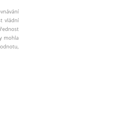
ovnávání
t vládní
přednost
by mohla
hodnotu,