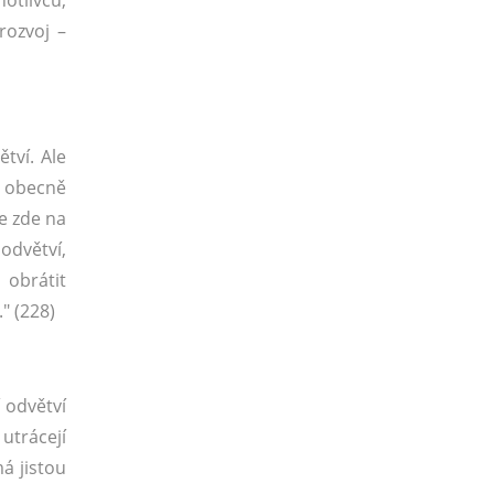
otlivců,
rozvoj –
tví. Ale
e obecně
je zde na
odvětví,
 obrátit
" (228)
 odvětví
 utrácejí
má jistou