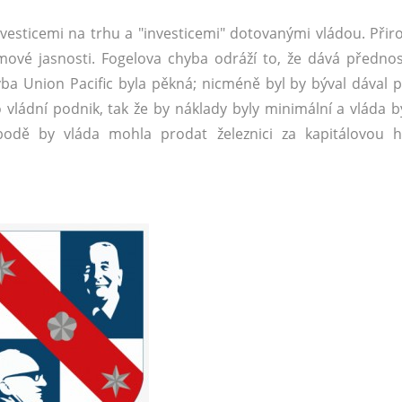
investicemi na trhu a "investicemi" dotovanými vládou. Přir
ové jasnosti. Fogelova chyba odráží to, že dává přednos
vba Union Pacific byla pěkná; nicméně byl by býval dával 
 vládní podnik, tak že by náklady byly minimální a vláda 
to bodě by vláda mohla prodat železnici za kapitálovou 