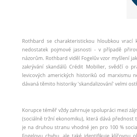
Rothbard se charakteristickou hloubkou vrac
nedostatek pojmové jasnosti - v případě přiro
názorům. Rothbard viděl Fogelův vzor myšlení jak
zakrývání skandálů Crédit Mobilier, svědčí o p
levicových amerických historiků od marxismu n
dávaná těmito historiky 'skandalizování' velmi ost
Korupce téměř vždy zahrnuje spolupráci mezi zájm
(sociálně tržní ekonomiku), která dává přednost 
je na druhou stranu vhodné jen pro 100 % sociali
Fogelovu chybu, ale také identifikuje klíčovou o