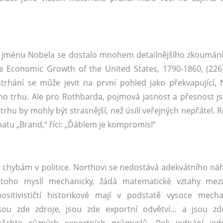
e jménu Nobela se dostalo mnohem detailnějšího zkoumání
e Economic Growth of the United States, 1790-1860, (226
strhání se může jevit na první pohled jako překvapující, 
o trhu. Ale pro Rothbarda, pojmová jasnost a přesnost js
trhu by mohly být strasnější, než úsilí veřejných nepřátel. 
tu „Brand,“ říci: „Ďáblem je kompromis!“
 chybám v politice. Northovi se nedostává adekvátního ná
to toho myslí mechanicky, žádá matematické vztahy mezi
sitivističtí historikové mají v podstatě vysoce mecha
Jsou zde zdroje, jsou zde exportní odvětví… a jsou zd