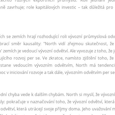
těchto různých exportních průmyslů. Roli jednání jedn
 zavrhuje; role kapitálových investic – tak důležitá pro 
ch se zemích hrají rozhodující roli vývozní průmyslová odvě
ací směr kausality: "North vidí zřejmou skutečnost, ž
 zemích je vedoucí vývozní odvětví. Ale vyvozuje z toho, že 
cího rozvoj per se. Ve zkratce, namísto zjištění toho, že 
ak stane vedoucím vývozním odvětvím, North má tendenci
c v iniciování rozvoje a tak dále, vývozním odvětvím per se.
ní chyba vede k dalším chybám. North si myslí, že vývozní
kly: pokračuje v naznačování toho, že vývozní odvětví, která
a odvětví, která utrácejí svoje příjmy doma. Jeho uvažování 