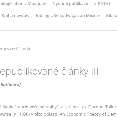
 bloger Bionic Mosquito
Vydané publikace
E-KNIHY
Kniha návštěv
Bibliografie Ludwiga von Misese
Bibli
ikované články III
publikované články III
l Rothbard]
oly "teorie veřejné volby"; a jak on, tak Gordon Tulloc
ownse (n. 1930) v této oblasti "An Economic Theory of Dem