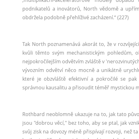
‚multiplikační-akcelerátorové‘ modely dopadu 
podnikatelů a inovátorů, North vědomě a upřímně
obdržela podobně přehlíživé zacházení.“ (227)
Tak North poznamenává akorát to, že v rozvíjející
kvůli těmto svým mechanistickým pohledům, obr
nejpokročilejším odvětvím zvláště v 'nerozvinutých'
vývozním odvětví něco mocně a unikátně urychlují
které je obzvláště efektivní a pokročilé se p
správnou kausalitu a přisoudit téměř mystickou mo
Rothbard neoblomně ukazuje na to, jak tato původ
jsou "dobrou věcí," bez toho, aby se ptal, jak vzni
svůj zisk na dovozy méně přispívají rozvoji, než t