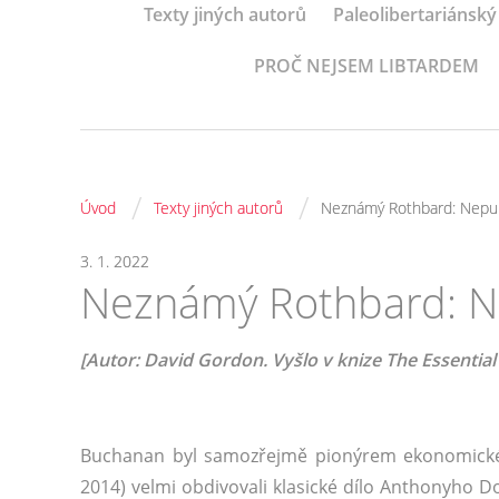
Texty jiných autorů
Paleolibertariánský
PROČ NEJSEM LIBTARDEM
/
/
Úvod
Texty jiných autorů
Neznámý Rothbard: Nepubl
3. 1. 2022
Neznámý Rothbard: Ne
[Autor: David Gordon. Vyšlo v knize The Essentia
Buchanan byl samozřejmě pionýrem ekonomické šk
2014) velmi obdivovali klasické dílo Anthonyho D