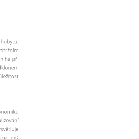
hobytu,
titržním
niha při
odklonem
ležitost
konomiku
lizování
světluje
íce, než