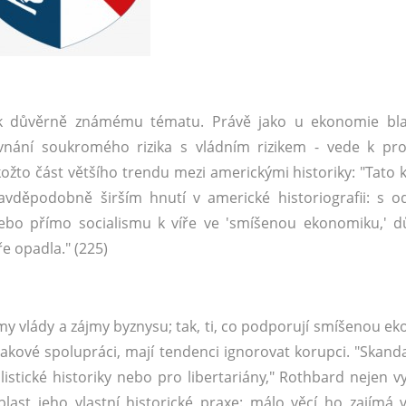
í k důvěrně známému tématu. Právě jako u ekonomie bla
vnání soukromého rizika s vládním rizikem - vede k pro
ožto část většího trendu mezi americkými historiky: "Tato k
ravděpodobně širším hnutí v americké historiografii: s 
ebo přímo socialismu k víře ve 'smíšenou ekonomiku,' dů
ře opadla." (225)
y vlády a zájmy byznysu; tak, ti, co podporují smíšenou e
takové spolupráci, mají tendenci ignorovat korupci. "Skanda
stické historiky nebo pro libertariány," Rothbard nejen vy
blast jeho vlastní historické praxe: málo věcí ho zajímá v