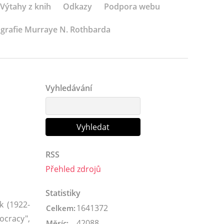
Výtahy z knih
Odkazy
Podpora webu
ografie Murraye N. Rothbarda
Vyhledávání
RSS
Přehled zdrojů
Statistiky
k (1922-
1641372
Celkem:
ocracy",
42088
Měsíc: