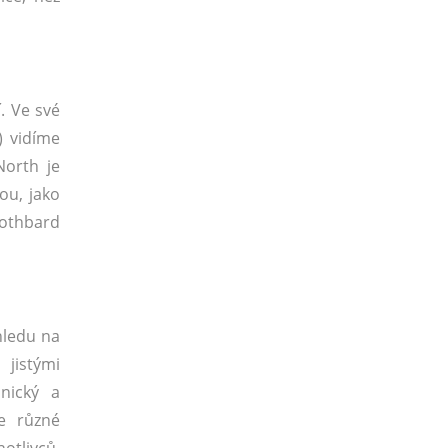
. Ve své
) vidíme
North je
ou, jako
Rothbard
hledu na
 jistými
nický a
e různé