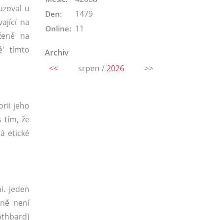
uzoval u
1479
Den:
ající na
11
Online:
žené na
é' tímto
Archiv
<<
srpen /
2026
>>
rii jeho
 tím, že
á etické
i. Jeden
aně není
othbard]