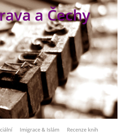
rava a Čechy
ciální
Imigrace & Islám
Recenze knih