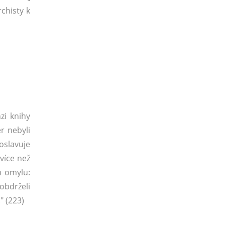
chisty k
zi knihy
r nebyli
oslavuje
 více než
m omylu:
obdrželi
" (223)