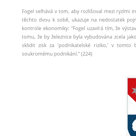
Fogel selhává v tom, aby rozlišoval mezi ryzími 
těchto dvou k sobě, ukazuje na nedostatek pojm
kontrole ekonomiky: "Fogel uzavírá tím, že výsta
tomu, že by železnice byla vybudována zcela jako
sklidit zisk za 'podnikatelské riziko,' v tom
soukromému podnikání." (224)