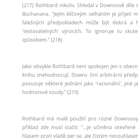
(217) Rothbard nikoliv. Shledal v Downsově díle
Buchanana. "Jejím klíčovým selháním je přijetí m
falešných předpokladech může být dobrá a h
'testovatelných' výrocích. To ignoruje tu skut
způsobem." (218)
Jako obvykle Rothbard není spokojen jen s obecn
knihu znehodnocují. Downs činí arbitrární předp
posuzuje některé jednání jako 'racionální', jiné 
hodnotové soudy." (219)
Rothbard má malé použití pro různé Downsovy p
příklad zde musí stačit: "…je učiněno otevřené 
hlasem proti vládě per se, ale čistým nesouhlase