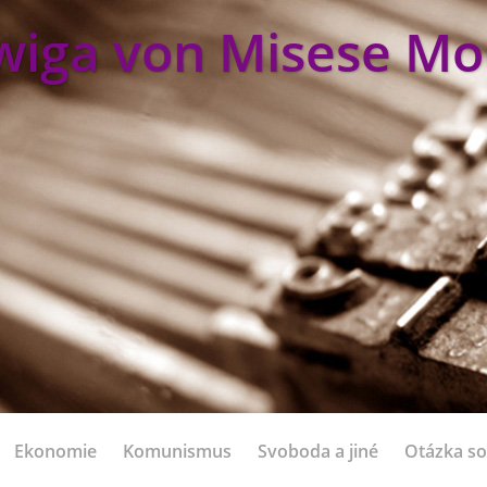
wiga von Misese Mo
Ekonomie
Komunismus
Svoboda a jiné
Otázka so