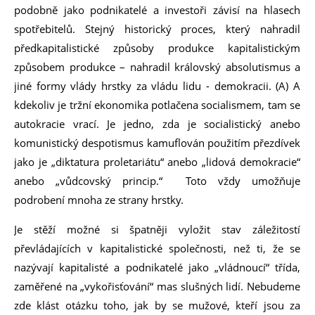
podobně jako podnikatelé a investoři závisí na hlasech
spotřebitelů. Stejný historický proces, který nahradil
předkapitalistické způsoby produkce kapitalistickým
způsobem produkce – nahradil královský absolutismus a
jiné formy vlády hrstky za vládu lidu - demokracii. (A) A
kdekoliv je tržní ekonomika potlačena socialismem, tam se
autokracie vrací. Je jedno, zda je socialistický anebo
komunistický despotismus kamuflován použitím přezdívek
jako je „diktatura proletariátu“ anebo „lidová demokracie“
anebo „vůdcovský princip.“ Toto vždy umožňuje
podrobení mnoha ze strany hrstky.
Je stěží možné si špatněji vyložit stav záležitostí
převládajících v kapitalistické společnosti, než ti, že se
nazývají kapitalisté a podnikatelé jako „vládnoucí“ třída,
zaměřené na „vykořisťování“ mas slušných lidí. Nebudeme
zde klást otázku toho, jak by se mužové, kteří jsou za