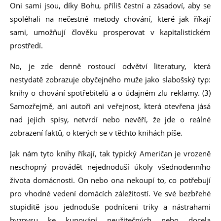
Oni sami jsou, díky Bohu, příliš čestní a zásadoví, aby se
spoléhali na nečestné metody chování, které jak říkají
sami, umožňují člověku prosperovat v kapitalistickém
prostředí.
No, je zde denně rostoucí odvětví literatury, která
nestydatě zobrazuje obyčejného muže jako slabošský typ:
knihy o chování spotřebitelů a o údajném zlu reklamy. (3)
Samozřejmě, ani autoři ani veřejnost, která otevřena jásá
nad jejich spisy, netvrdí nebo nevěří, že jde o reálné
zobrazení faktů, o kterých se v těchto knihách píše.
Jak nám tyto knihy říkají, tak typický Američan je vrozeně
neschopný provádět nejednoduší úkoly všednodenního
života domácnosti. On nebo ona nekoupí to, co potřebují
pro vhodné vedení domácích záležitostí. Ve své bezbřehé
stupiditě jsou jednoduše podníceni triky a nástrahami
byznysu ke kupování neužitečných nebo docela