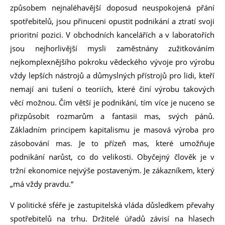
způsobem nejnaléhavější doposud neuspokojená přání
spotřebitelů, jsou přinuceni opustit podnikání a ztratí svoji
prioritní pozici. V obchodních kancelářích a v laboratořích
jsou nejhorlivější mysli zaměstnány zužitkováním
nejkomplexnějšího pokroku vědeckého vývoje pro výrobu
vždy lepších nástrojů a důmyslných přístrojů pro lidi, kteří
nemají ani tušení o teoriích, které činí výrobu takových
věcí možnou. Čím větší je podnikání, tím více je nuceno se
přizpůsobit rozmarům a fantasii mas, svých pánů.
Základním principem kapitalismu je masová výroba pro
zásobování mas. Je to přízeň mas, které umožňuje
podnikání narůst, co do velikosti. Obyčejný člověk je v
tržní ekonomice nejvýše postaveným. Je zákazníkem, který
„má vždy pravdu.“
V politické sféře je zastupitelská vláda důsledkem převahy
spotřebitelů na trhu. Držitelé úřadů závisí na hlasech