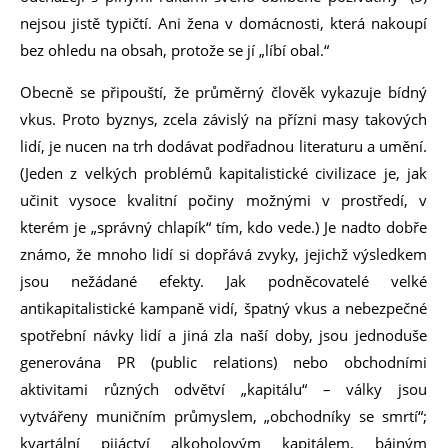
nejsou jistě typičtí. Ani žena v domácnosti, která nakoupí
bez ohledu na obsah, protože se jí „líbí obal.“
Obecně se připouští, že průměrný člověk vykazuje bídný
vkus. Proto byznys, zcela závislý na přízni masy takových
lidí, je nucen na trh dodávat podřadnou literaturu a umění.
(Jeden z velkých problémů kapitalistické civilizace je, jak
učinit vysoce kvalitní počiny možnými v prostředí, v
kterém je „správný chlapík“ tím, kdo vede.) Je nadto dobře
známo, že mnoho lidí si dopřává zvyky, jejichž výsledkem
jsou nežádané efekty. Jak podněcovatelé velké
antikapitalistické kampaně vidí, špatný vkus a nebezpečné
spotřební návky lidí a jiná zla naší doby, jsou jednoduše
generována PR (public relations) nebo obchodními
aktivitami různých odvětví „kapitálu“ – války jsou
vytvářeny muničním průmyslem, „obchodníky se smrtí“;
kvartální pijáctví alkoholovým kapitálem, bájným