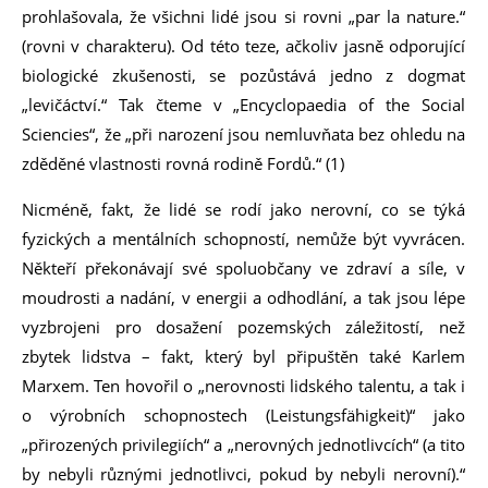
prohlašovala, že všichni lidé jsou si rovni „par la nature.“
(rovni v charakteru). Od této teze, ačkoliv jasně odporující
biologické zkušenosti, se pozůstává jedno z dogmat
„levičáctví.“ Tak čteme v „Encyclopaedia of the Social
Sciencies“, že „při narození jsou nemluvňata bez ohledu na
zděděné vlastnosti rovná rodině Fordů.“ (1)
Nicméně, fakt, že lidé se rodí jako nerovní, co se týká
fyzických a mentálních schopností, nemůže být vyvrácen.
Někteří překonávají své spoluobčany ve zdraví a síle, v
moudrosti a nadání, v energii a odhodlání, a tak jsou lépe
vyzbrojeni pro dosažení pozemských záležitostí, než
zbytek lidstva – fakt, který byl připuštěn také Karlem
Marxem. Ten hovořil o „nerovnosti lidského talentu, a tak i
o výrobních schopnostech (Leistungsfähigkeit)“ jako
„přirozených privilegiích“ a „nerovných jednotlivcích“ (a tito
by nebyli různými jednotlivci, pokud by nebyli nerovní).“