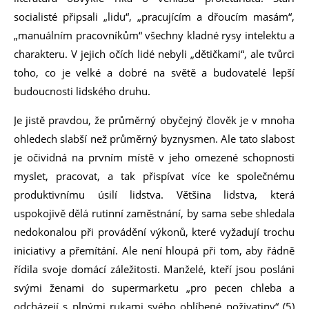
socialisté připsali „lidu“, „pracujícím a dřoucím masám“,
„manuálním pracovníkům“ všechny kladné rysy intelektu a
charakteru. V jejich očích lidé nebyli „dětičkami“, ale tvůrci
toho, co je velké a dobré na světě a budovatelé lepší
budoucnosti lidského druhu.
Je jistě pravdou, že průměrný obyčejný člověk je v mnoha
ohledech slabší než průměrný byznysmen. Ale tato slabost
je očividná na prvním místě v jeho omezené schopnosti
myslet, pracovat, a tak přispívat více ke společnému
produktivnímu úsilí lidstva. Většina lidstva, která
uspokojivě dělá rutinní zaměstnání, by sama sebe shledala
nedokonalou při provádění výkonů, které vyžadují trochu
iniciativy a přemítání. Ale není hloupá při tom, aby řádně
řídila svoje domácí záležitosti. Manželé, kteří jsou posláni
svými ženami do supermarketu „pro pecen chleba a
odcházejí s plnými rukami svého oblíbené poživatiny“ (5)