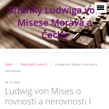
Stránky Ludwiga von
Misese Morava a
Čechy
/
/
Úvod
Texty jiných autorů
Ludwig von Mises o rovnosti a
nerovnosti I
16. 9. 2023
Ludwig von Mises o
rovnosti a nerovnosti I