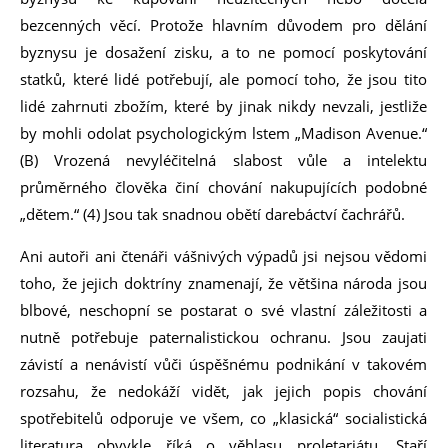
bezcenných věcí. Protože hlavním důvodem pro dělání
byznysu je dosažení zisku, a to ne pomocí poskytování
statků, které lidé potřebují, ale pomocí toho, že jsou tito
lidé zahrnuti zbožím, které by jinak nikdy nevzali, jestliže
by mohli odolat psychologickým lstem „Madison Avenue.“
(B) Vrozená nevyléčitelná slabost vůle a intelektu
průměrného člověka činí chování nakupujících podobné
„dětem.“ (4) Jsou tak snadnou obětí darebáctví čachrářů.
Ani autoři ani čtenáři vášnivých výpadů jsi nejsou vědomi
toho, že jejich doktríny znamenají, že většina národa jsou
blbové, neschopní se postarat o své vlastní záležitosti a
nutně potřebuje paternalistickou ochranu. Jsou zaujati
závistí a nenávistí vůči úspěšnému podnikání v takovém
rozsahu, že nedokáží vidět, jak jejich popis chování
spotřebitelů odporuje ve všem, co „klasická“ socialistická
literatura obvykle říká o věhlasu proletariátu. Staří