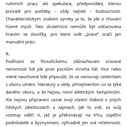
rutinních prací, ale spekulace, předpovídání, kterou
provádí pro potřeby – vždy nejisté – budoucnosti.
Charakteristickým znakem výroby je to, že jde o chování
řízené myslí. Tato skutečnost nemůže být odčarována
hraním se slovíčky, pro které svět „práce“ značí jen
manuální práci.
II.
Podřízení se filosofickému zdůrazňování vrozené
nerovnosti lidí jde proti pocitům mnoha lidí. Více nebo
méně neochotně lidé připouští, že se nerovnají celebritám
z oboru umění, literatury a vědy, přinejmenším co se týká
daného oboru, a že nejsou rovni atletickým šampiónům.
Ale nejsou připraveni uznat svoji vlastní slabost v jiných
lidských záležitostech a zájmech. Jak to vidí, za svůj
vzestup vděčí ti, jež je překonávají na trhu, úspěšní
podnikatelé a byznysmeni, výhradně jen své ničemnosti.