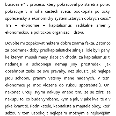
buržoasie,“ v procesu, který pokračoval po staletí a pořád
pokračuje v mnoha částech světa, podkopala politický,
společenský a ekonomický systém „starých dobrých časů.“
Trh – ekonomie – kapitalismus radikálně změnily
ekonomickou a politickou organizaci lidstva.
Dovolte mi zopakovat některá dobře známá fakta. Zatímco
za podmínek doby předkapitalistické silnější lidé byli pány,
ke kterým museli masy slabších chodit, za kapitalismus ti
nadanější a schopnější nemají jiný prostředek, jak
dosáhnout zisku ze své převahy, než sloužit, jak nejlépe
jsou schopni, přáním většiny méně nadaných. V tržní
ekonomice je moc vložena do rukou spotřebitelů. Oni
nakonec určují svými nákupy anebo tím, že se zdrží se
nákupu to, co bude vyráběno, kým a jak, v jaké kvalitě a v
jaké kvantitě. Podnikatelé, kapitalisté a majitelé půdy, kteří
selžou v tom uspokojit nejlepším možným a nejlevějším