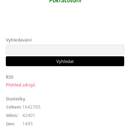
Pokračování
Vyhledávání
RSS
Přehled zdrojů
Statistiky
1642765
Celkem:
42401
Měsíc:
1495
Den: