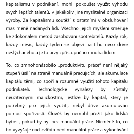
kapitalismu v podnikání, mohli pokoušet využít výhodu
svých lepších talentů, v jakékoliv jiné myslitelné organizaci
výroby. Za kapitalismu soutěží s ostatními v obsluhování
mas méně nadaných lidí. Všechno jejich myšlení směřuje
ke zdokonalení metod zásobování spotřebitelů. Každý rok,
každý měsíc, každý týden se objeví na trhu něco dříve
neslýchaného a je to brzy zpřístupněno mnoha lidem.
To, co zmnohonásobilo „produktivitu práce“ není nějaký
stupeň úsilí na straně manuálně pracujících, ale akumulace
kapitálu těmi, co spoří a rozumné využití tohoto kapitálu
podnikateli. Technologické vynálezy by zůstaly
neužitečnými maličkostmi, jestliže by kapitál, který je
potřebný pro jejich využití, nebyl dříve akumulován
pomocí spořivosti. Člověk by nemohl přežít jako lidská
bytost, pokud by byl bez manuální práce. Nicméně to, co
ho vyvyšuje nad zvířata není manuální práce a vykonávání