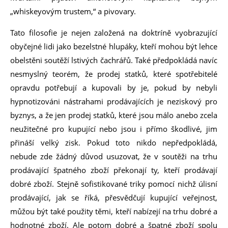
„whiskeyovým trustem,“ a pivovary.
Tato filosofie je nejen založená na doktríně vyobrazující
obyčejné lidi jako bezelstné hlupáky, kteří mohou být lehce
obelstěni soutěží lstivých čachrářů. Také předpokládá navíc
nesmyslný teorém, že prodej statků, které spotřebitelé
opravdu potřebují a kupovali by je, pokud by nebyli
hypnotizováni nástrahami prodávajících je neziskový pro
byznys, a že jen prodej statků, které jsou málo anebo zcela
neužitečné pro kupující nebo jsou i přímo škodlivé, jim
přináší velký zisk. Pokud toto nikdo nepředpokládá,
nebude zde žádný důvod usuzovat, že v soutěži na trhu
prodávající špatného zboží překonají ty, kteří prodávají
dobré zboží. Stejně sofistikované triky pomocí nichž úlisní
prodávající, jak se říká, přesvědčují kupující veřejnost,
můžou být také použity těmi, kteří nabízejí na trhu dobré a
hodnotné zboží. Ale potom dobré a špatné zboží spolu