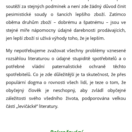
soutěží za stejných podmínek a není zde žádný důvod činit
pesimistické soudy o šancích lepšího zboží. Zatímco
oběma druhům zboží – dobrému a špatnému – jsou ve
stejné míře nápomocny údajné darebnosti prodávajících,
jen lepší zboží si užívá výhody toho, že je lepším.
My nepotřebujeme zvažovat všechny problémy vznesené
rozsáhlou literaturou o údajné stupiditě spotřebitelů a o
potřebné vládní paternalistické ochraně těchto
spotřebitelů. Co je zde důležitější je ta skutečnost, že přes
populární dogma o rovnosti všech lidí, je teze o tom, že
obyčejný člověk je neschopný, aby zvládl obyčejné
záležitosti svého všedního života, podporována velkou
částí „levičácké“ literatury.