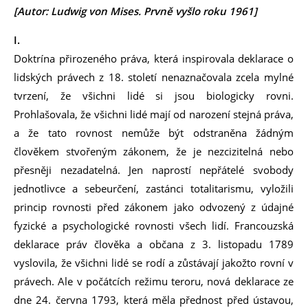
[Autor: Ludwig von Mises. Prvně vyšlo roku 1961]
I.
Doktrína přirozeného práva, která inspirovala deklarace o
lidských právech z 18. století nenaznačovala zcela mylné
tvrzení, že všichni lidé si jsou biologicky rovni.
Prohlašovala, že všichni lidé mají od narození stejná práva,
a že tato rovnost nemůže být odstraněna žádným
člověkem stvořeným zákonem, že je nezcizitelná nebo
přesněji nezadatelná. Jen naprostí nepřátelé svobody
jednotlivce a sebeurčení, zastánci totalitarismu, vyložili
princip rovnosti před zákonem jako odvozený z údajné
fyzické a psychologické rovnosti všech lidí. Francouzská
deklarace práv člověka a občana z 3. listopadu 1789
vyslovila, že všichni lidé se rodí a zůstávají jakožto rovní v
právech. Ale v počátcích režimu teroru, nová deklarace ze
dne 24. června 1793, která měla přednost před ústavou,