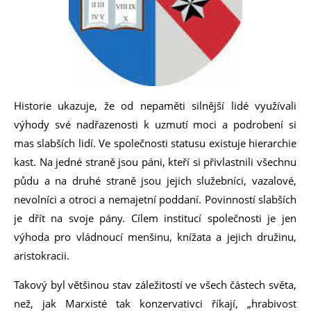
Historie ukazuje, že od nepaměti silnější lidé využívali
výhody své nadřazenosti k uzmutí moci a podrobení si
mas slabších lidí. Ve společnosti statusu existuje hierarchie
kast. Na jedné straně jsou páni, kteří si přivlastnili všechnu
půdu a na druhé straně jsou jejich služebníci, vazalové,
nevolníci a otroci a nemajetní poddaní. Povinností slabších
je dřít na svoje pány. Cílem institucí společnosti je jen
výhoda pro vládnoucí menšinu, knížata a jejich družinu,
aristokracii.
Takový byl většinou stav záležitostí ve všech částech světa,
než, jak Marxisté tak konzervativci říkají, „hrabivost