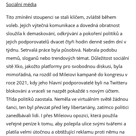
Sociální média
Tito zmínění stoupenci se stali klíčem, zvláště během
voleb. Jejich výtečná komunikace a dovedná obratnost
sloužila k demaskování, odkrývání a pokoření politiků a
jejich podporovatelů dvacet čtyři hodin denně sedm dní v
týdnu. Setrvalá práce byla působivá. Nabrala podobu
memů, sloganů nebo trendových témat. Důležitost sociální
sítě Xko, jakožto platformy pro svobodnou diskusi, byla
mimořádná, na rozdíl od Mileiovi kampaně do kongresu v
roce 2021, kdy jeho hlavní podporovatelé byli na Twitteru
blokováni a vraceli se nazpět pokaždé s novým účtem.
Třída politiků zaostala. Neměla ve virtuálním světě žádnou
šanci, ten byl převzat před lety libertariány, zatímco politici
zanedbávali lidi. I přes Mileiovu opozici, která použila
veřejné peníze k tomu, aby polepila ulice svými tvářemi a
platila velmi útočnou a obtěžující reklamu proti němu na