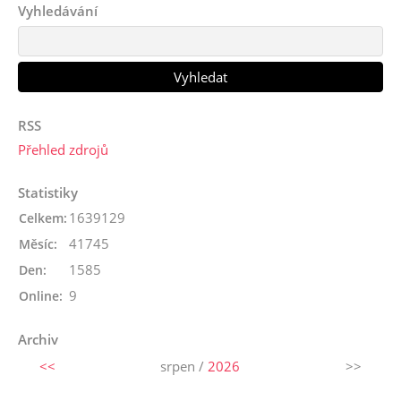
Vyhledávání
RSS
Přehled zdrojů
Statistiky
1639129
Celkem:
41745
Měsíc:
1585
Den:
9
Online:
Archiv
<<
srpen /
2026
>>