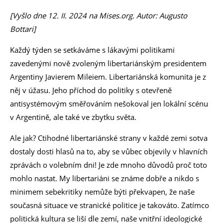
[Vyšlo dne 12. II. 2024 na Mises.org. Autor: Augusto
Bottari]
Každý týden se setkáváme s lákavými politikami
zavedenými nově zvoleným libertariánským presidentem
Argentiny Javierem Mileiem. Libertariánská komunita je z
něj v úžasu. Jeho příchod do politiky s otevřeně
antisystémovým směřováním nešokoval jen lokální scénu
v Argentině, ale také ve zbytku světa.
Ale jak? Ctihodné libertariánské strany v každé zemi sotva
dostaly dosti hlasů na to, aby se vůbec objevily v hlavních
zprávách o volebním dni! Je zde mnoho důvodů proč toto
mohlo nastat. My libertariáni se známe dobře a nikdo s
minimem sebekritiky nemůže býti překvapen, že naše
současná situace ve stranické politice je takováto. Zatímco
politická kultura se liší dle zemí, naše vnitřní ideologické