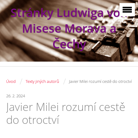
Stránky Ludwiga von
Misese Morava a
Čechy
/
/
Úvod
Texty jiných autorů
Javier Milei rozumí cestě do otroctví
26. 2. 2024
Javier Milei rozumí cestě
do otroctví