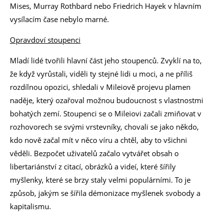
Mises, Murray Rothbard nebo Friedrich Hayek v hlavním
vysílacím čase nebylo marné.
Opravdoví stoupenci
Mladí lidé tvořili hlavní část jeho stoupenců. Zvyklí na to,
že když vyrůstali, viděli ty stejné lidi u moci, a ne příliš
rozdílnou opozici, shledali v Mileiově projevu plamen
naděje, který ozařoval možnou budoucnost s vlastnostmi
bohatých zemí. Stoupenci se o Mileiovi začali zmiňovat v
rozhovorech se svými vrstevníky, chovali se jako někdo,
kdo nově začal mít v něco víru a chtěl, aby to všichni
věděli. Bezpočet uživatelů začalo vytvářet obsah o
libertariánství z citací, obrázků a videí, které šířily
myšlenky, které se brzy staly velmi populárními. To je
způsob, jakým se šířila démonizace myšlenek svobody a
kapitalismu.