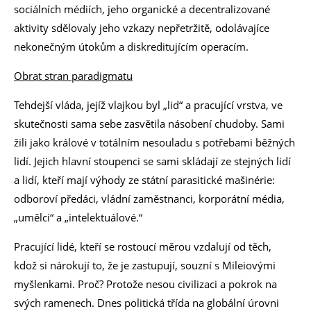
sociálních médiích, jeho organické a decentralizované
aktivity sdělovaly jeho vzkazy nepřetržitě, odolávajíce
nekonečným útokům a diskreditujícím operacím.
Obrat stran paradigmatu
Tehdejší vláda, jejíž vlajkou byl „lid“ a pracující vrstva, ve
skutečnosti sama sebe zasvětila násobení chudoby. Sami
žili jako králové v totálním nesouladu s potřebami běžných
lidí. Jejich hlavní stoupenci se sami skládají ze stejných lidí
a lidí, kteří mají výhody ze státní parasitické mašinérie:
odboroví předáci, vládní zaměstnanci, korporátní média,
„umělci“ a „intelektuálové.“
Pracující lidé, kteří se rostoucí měrou vzdalují od těch,
kdož si nárokují to, že je zastupují, souzní s Mileiovými
myšlenkami. Proč? Protože nesou civilizaci a pokrok na
svých ramenech. Dnes politická třída na globální úrovni