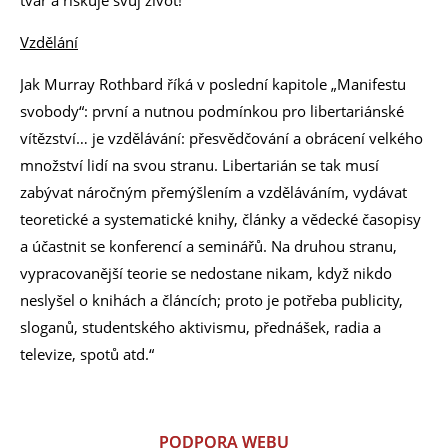
tvář a riskuje svůj život!"
Vzdělání
Jak Murray Rothbard říká v poslední kapitole „Manifestu
svobody“: první a nutnou podmínkou pro libertariánské
vítězství… je vzdělávání: přesvědčování a obrácení velkého
množství lidí na svou stranu. Libertarián se tak musí
zabývat náročným přemýšlením a vzděláváním, vydávat
teoretické a systematické knihy, články a vědecké časopisy
a účastnit se konferencí a seminářů. Na druhou stranu,
vypracovanější teorie se nedostane nikam, když nikdo
neslyšel o knihách a článcích; proto je potřeba publicity,
sloganů, studentského aktivismu, přednášek, radia a
televize, spotů atd.“
PODPORA WEBU