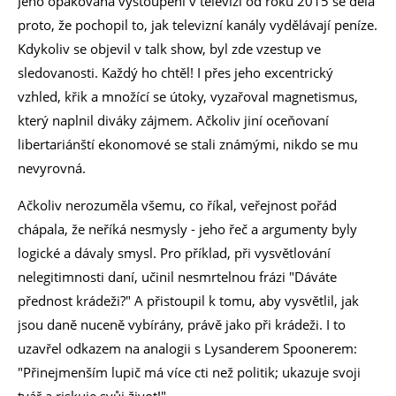
Jeho opakovaná vystoupení v televizi od roku 2015 se děla
proto, že pochopil to, jak televizní kanály vydělávají peníze.
Kdykoliv se objevil v talk show, byl zde vzestup ve
sledovanosti. Každý ho chtěl! I přes jeho excentrický
vzhled, křik a množící se útoky, vyzařoval magnetismus,
který naplnil diváky zájmem. Ačkoliv jiní oceňovaní
libertariánští ekonomové se stali známými, nikdo se mu
nevyrovná.
Ačkoliv nerozuměla všemu, co říkal, veřejnost pořád
chápala, že neříká nesmysly - jeho řeč a argumenty byly
logické a dávaly smysl. Pro příklad, při vysvětlování
nelegitimnosti daní, učinil nesmrtelnou frázi "Dáváte
přednost krádeži?" A přistoupil k tomu, aby vysvětlil, jak
jsou daně nuceně vybírány, právě jako při krádeži. I to
uzavřel odkazem na analogii s Lysanderem Spoonerem:
"Přinejmenším lupič má více cti než politik; ukazuje svoji