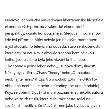
Mileiovo jednoduché vysvětlování libertariánské filosofie a
ekonomických principů z rakouské ekonomické
perspektivy, učinilo lidi poučenější. Sledování noční show,
kde byl přítomen Milei nebylo jen nějakým momentem
mysl otupujícího televizního odpadu: stalo se zkušeností,
která otevírá oči. Navíc obvykle s sebou bere nějakou
knihu. Jedno zda to byla jeho vlastní kniha nebo
„Ekonomie v jedné lekci“ nebo „Osudová domýšlivost“.
Někdy byl viděn s „Chaos Theory“ nebo „Obhajobou
neobhajitelného.“ (https://www.cbdb.cz/kniha-346915-
obhajoba-neobhajitelneho-defending-the-undefendable)
Když se objevil, člověk si mohl poznamenat několik autorů
nebo knižních titulů, které Milei také často sdílel na
sociálních médiích. Zmiňování jmen jako byl Ludwig von