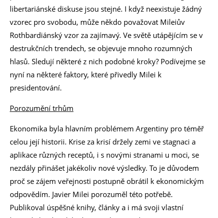
libertariánské diskuse jsou stejné. I když neexistuje žádný
vzorec pro svobodu, může někdo považovat Mileiův
Rothbardiánský vzor za zajímavý. Ve světě utápějícím se v
destrukčních trendech, se objevuje mnoho rozumných
hlasů. Sledují některé z nich podobné kroky? Podívejme se
nyní na některé faktory, které přivedly Milei k
presidentování.
Porozumění trhům
Ekonomika byla hlavním problémem Argentiny pro téměř
celou její historii. Krise za krisí držely zemi ve stagnaci a
aplikace různých receptů, i s novými stranami u moci, se
nezdály přinášet jakékoliv nové výsledky. To je důvodem
proč se zájem veřejnosti postupně obrátil k ekonomickým
odpovědím. Javier Milei porozuměl této potřebě.
Publikoval úspěšné knihy, články a i má svoji vlastní