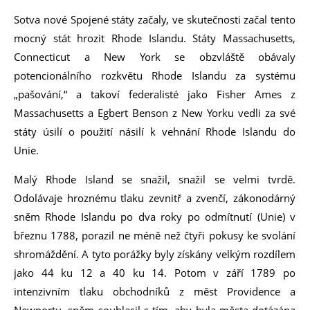
Sotva nové Spojené státy začaly, ve skutečnosti začal tento
mocný stát hrozit Rhode Islandu. Státy Massachusetts,
Connecticut a New York se obzvláště obávaly
potencionálního rozkvětu Rhode Islandu za systému
„pašování,“ a takoví federalisté jako Fisher Ames z
Massachusetts a Egbert Benson z New Yorku vedli za své
státy úsilí o použití násilí k vehnání Rhode Islandu do
Unie.
Malý Rhode Island se snažil, snažil se velmi tvrdě.
Odolávaje hroznému tlaku zevnitř a zvenčí, zákonodárný
sněm Rhode Islandu po dva roky po odmítnutí (Unie) v
březnu 1788, porazil ne méně než čtyři pokusy ke svolání
shromáždění. A tyto porážky byly získány velkým rozdílem
jako 44 ku 12 a 40 ku 14. Potom v září 1789 po
intenzivním tlaku obchodníků z měst Providence a
Newportu, sněm souhlasil s tím, aby byla města dotázána