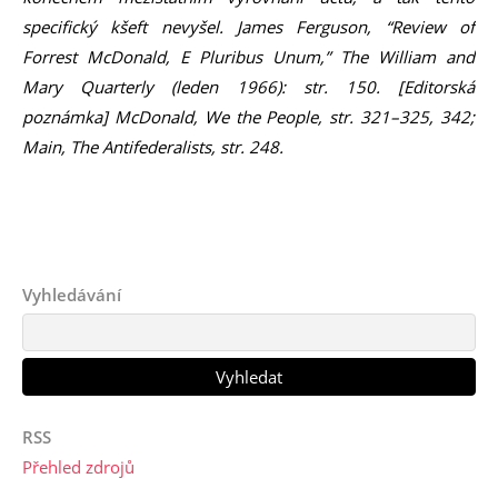
specifický kšeft nevyšel. James Ferguson, “Review of
Forrest McDonald, E Pluribus Unum,” The William and
Mary Quarterly (leden 1966): str. 150. [Editorská
poznámka] McDonald, We the People, str. 321–325, 342;
Main, The Antifederalists, str. 248.
Vyhledávání
RSS
Přehled zdrojů