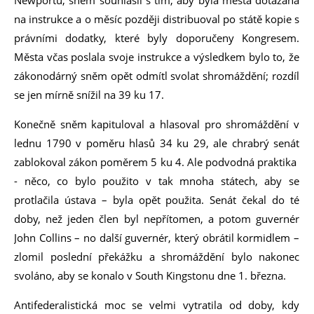
na instrukce a o měsíc později distribuoval po státě kopie s
právními dodatky, které byly doporučeny Kongresem.
Města včas poslala svoje instrukce a výsledkem bylo to, že
zákonodárný sněm opět odmítl svolat shromáždění; rozdíl
se jen mírně snížil na 39 ku 17.
Konečně sněm kapituloval a hlasoval pro shromáždění v
lednu 1790 v poměru hlasů 34 ku 29, ale chrabrý senát
zablokoval zákon poměrem 5 ku 4. Ale podvodná praktika
- něco, co bylo použito v tak mnoha státech, aby se
protlačila ústava – byla opět použita. Senát čekal do té
doby, než jeden člen byl nepřítomen, a potom guvernér
John Collins – no další guvernér, který obrátil kormidlem –
zlomil poslední překážku a shromáždění bylo nakonec
svoláno, aby se konalo v South Kingstonu dne 1. března.
Antifederalistická moc se velmi vytratila od doby, kdy