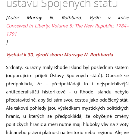
ústavu Spojených států
[Autor Murray N. Rothbard. Vyšlo v knize
Conceived in Liberty, Volume 5: The New Republic: 1784–
1791
]
Vychází k 30. výročí skonu Murraye N. Rothbarda
Srdnatý, kurážný malý Rhode Island byl posledním státem
(odporujícím přijetí Ústavy Spojených států). Obecně se
předpokládá, že – předpokládají to i nejspolehlivější
antifederalističtí historikové – u Rhode Islandu nebylo
představitelné, aby šel sám svou cestou jako oddělený stát.
Ale takové pohledy jsou výsledkem mystických politických
hranic, u kterých se předpokládá, že obyčejné změny
politických hranic a mezí nutně mají hluboký vliv na životy
lidí anebo právní platnost na teritoriu nebo regionu. Ale, ve