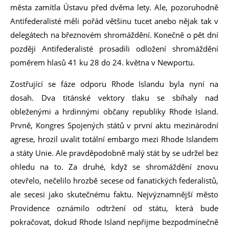
města zamítla Ústavu před dvěma lety. Ale, pozoruhodně
Antifederalisté měli pořád většinu tucet anebo nějak tak v
delegátech na březnovém shromáždění. Konečně o pět dní
později Antifederalisté prosadili odložení shromáždění
poměrem hlasů 41 ku 28 do 24. května v Newportu.
Zostřující se fáze odporu Rhode Islandu byla nyní na
dosah. Dva titánské vektory tlaku se sbíhaly nad
obleženými a hrdinnými občany republiky Rhode Island.
Prvně, Kongres Spojených států v první aktu mezinárodní
agrese, hrozil uvalit totální embargo mezi Rhode Islandem
a státy Unie. Ale pravděpodobně malý stát by se udržel bez
ohledu na to. Za druhé, když se shromáždění znovu
otevřelo, nečelilo hrozbě secese od fanatických federalistů,
ale secesi jako skutečnému faktu. Nejvýznamnější město
Providence oznámilo odtržení od státu, která bude
pokračovat, dokud Rhode Island nepřijme bezpodmínečně