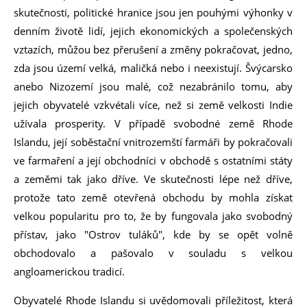
skutečnosti, politické hranice jsou jen pouhými výhonky v
denním životě lidí, jejich ekonomických a společenských
vztazích, můžou bez přerušení a změny pokračovat, jedno,
zda jsou území velká, maličká nebo i neexistují. Švýcarsko
anebo Nizozemí jsou malé, což nezabránilo tomu, aby
jejich obyvatelé vzkvétali více, než si země velkosti Indie
užívala prosperity. V případě svobodné země Rhode
Islandu, její soběstační vnitrozemští farmáři by pokračovali
ve farmaření a její obchodníci v obchodě s ostatními státy
a zeměmi tak jako dříve. Ve skutečnosti lépe než dříve,
protože tato země otevřená obchodu by mohla získat
velkou popularitu pro to, že by fungovala jako svobodný
přístav, jako "Ostrov tuláků", kde by se opět volně
obchodovalo a pašovalo v souladu s velkou
angloamerickou tradicí.
Obyvatelé Rhode Islandu si uvědomovali příležitost, která