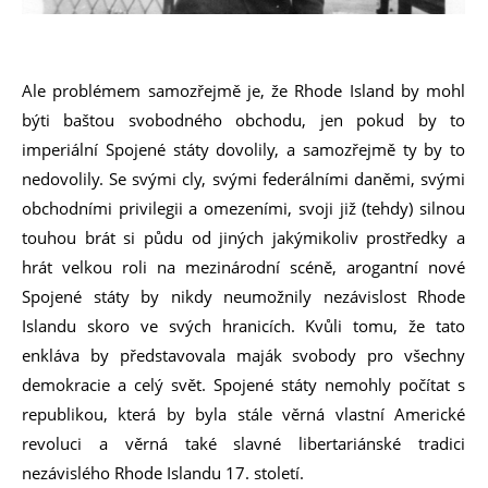
Ale problémem samozřejmě je, že Rhode Island by mohl
býti baštou svobodného obchodu, jen pokud by to
imperiální Spojené státy dovolily, a samozřejmě ty by to
nedovolily. Se svými cly, svými federálními daněmi, svými
obchodními privilegii a omezeními, svoji již (tehdy) silnou
touhou brát si půdu od jiných jakýmikoliv prostředky a
hrát velkou roli na mezinárodní scéně, arogantní nové
Spojené státy by nikdy neumožnily nezávislost Rhode
Islandu skoro ve svých hranicích. Kvůli tomu, že tato
enkláva by představovala maják svobody pro všechny
demokracie a celý svět. Spojené státy nemohly počítat s
republikou, která by byla stále věrná vlastní Americké
revoluci a věrná také slavné libertariánské tradici
nezávislého Rhode Islandu 17. století.