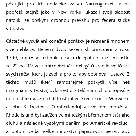
pěstující pro trh nedaleko zálivu Narrangansett a na
pobřeží, stejně jako v New Yorku, ukázali svoji slabost
natolik, že poskytli drobnou převahu pro federalistické
vítězství.
Částečné vysvětlení konečné porážky je nicméně mnohem
více neblahé. Během dvou sezení shromáždění z roku
1790, množství federalistických delegátů z měst vzrostlo
ze 22 na 34: ve zkratce dvanáct delegátů zradilo voliče ze
svých měst, která je zvolila pro to, aby oponovali Ústavě. Z
těchto mužů (kteří samozřejmě poskytli více než
marginální vítězství) bylo šest držitelů státních dluhopisů –
minimálně dva z nich (Christopher Greene ml. z Warwicku
a John S. Dexter z Cumberlandu) ve velkém množství.
Rhode Island byl zatížen velmi těžkým břemenem státního
dluhu a následně vysokými daněmi po Americké revoluci,
a potom vydal velké množství papírových peněz, aby