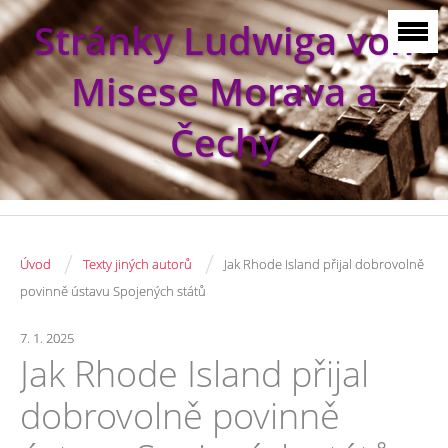
Stránky Ludwiga von
Misese Morava a
Čechy
/
/
Úvod
Texty jiných autorů
Jak Rhode Island přijal dobrovolně
povinně ústavu Spojených států
7. 1. 2025
Jak Rhode Island přijal
dobrovolně povinně