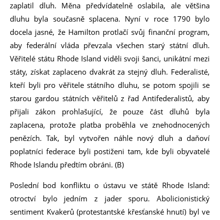
zaplatil dluh. Měna předvídatelně oslabila, ale většina
dluhu byla současně splacena. Nyní v roce 1790 bylo
docela jasné, že Hamilton protlačí svůj finanční program,
aby federální vláda převzala všechen starý státní dluh.
Věřitelé státu Rhode Island viděli svoji šanci, unikátní mezi
státy, získat zaplaceno dvakrát za stejný dluh. Federalisté,
kteří byli pro věřitele státního dluhu, se potom spojili se
starou gardou státních věřitelů z řad Antifederalistů, aby
přijali zákon prohlašující, že pouze část dluhů byla
zaplacena, protože platba proběhla ve znehodnocených
penězích. Tak, byl vytvořen náhle nový dluh a daňoví
poplatníci federace byli postiženi tam, kde byli obyvatelé
Rhode Islandu předtím obráni. (B)
Poslední bod konfliktu o ústavu ve státě Rhode Island:
otroctví bylo jedním z jader sporu. Abolicionistický
sentiment Kvakerů (protestantské křesťanské hnutí) byl ve