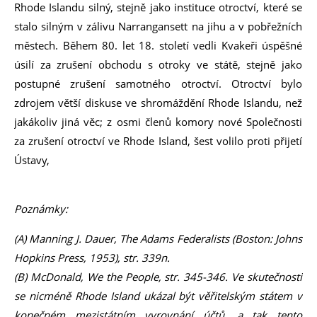
Rhode Islandu silný, stejně jako instituce otroctví, které se
stalo silným v zálivu Narrangansett na jihu a v pobřežních
městech. Během 80. let 18. století vedli Kvakeři úspěšné
úsilí za zrušení obchodu s otroky ve státě, stejně jako
postupné zrušení samotného otroctví. Otroctví bylo
zdrojem větší diskuse ve shromáždění Rhode Islandu, než
jakákoliv jiná věc; z osmi členů komory nové Společnosti
za zrušení otroctví ve Rhode Island, šest volilo proti přijetí
Ústavy,
Poznámky:
(A) Manning J. Dauer, The Adams Federalists (Boston: Johns
Hopkins Press, 1953), str. 339n.
(B) McDonald, We the People, str. 345-346. Ve skutečnosti
se nicméně Rhode Island ukázal být věřitelským státem v
konečném mezistátním vyrovnání účtů, a tak tento