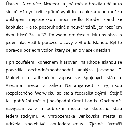
Ústavu. A co více, Newport a jiná města hrozila udělat to
stejné. Až nyní čelíce přímé vyhlídce na blokádu od moře a
obklopení nepřátelskou mocí vedlo Rhode Island ke
kapitulaci – a to, pozoruhodně a neuvěřitelně, jen rozdílem
dvou hlasů 34 ku 32. Po všem tom čase a tlaku by obrat o
jeden hlas vedl k porážce Ústavy v Rhode Islandu. Byl to
opravdu poslední vzdor, který se jen o vlásek nezdařil.
I při zoufalém, konečném hlasování na Rhode Islandu se
potvrdila obchodně/neobchodní analýza Jacksona T.
Maineho o ratifikačním zápase ve Spojených státech.
Všechna města v zálivu Narrangansett s výjimkou
rozpolceného Warwicku se stala federalistickými. Stejně
tak pobřežní města jihozápadní Grant Lands. Obchodně-
navigační záliv a pobřežní města se skutečně stala
federalistickými. A vnitrozemská venkovská města si
udržela spolehlivě antifederalismus. Zjevně farmáři