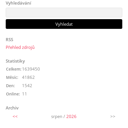
Vyhledávání
RSS
Přehled zdrojů
Statistiky
1639450
Celkem:
41862
Měsíc:
1542
Den:
11
Online:
Archiv
<<
srpen /
2026
>>