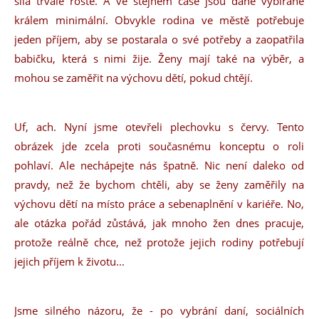
síla trvale roste. A ve stejném čase jsou daně vybírané
králem minimální. Obvykle rodina ve městě potřebuje
jeden příjem, aby se postarala o své potřeby a zaopatřila
babičku, která s nimi žije. Ženy mají také na výběr, a
mohou se zaměřit na výchovu dětí, pokud chtějí.
Uf, ach. Nyní jsme otevřeli plechovku s červy. Tento
obrázek jde zcela proti současnému konceptu o roli
pohlaví. Ale nechápejte nás špatně. Nic není daleko od
pravdy, než že bychom chtěli, aby se ženy zaměřily na
výchovu dětí na místo práce a sebenaplnění v kariéře. No,
ale otázka pořád zůstává, jak mnoho žen dnes pracuje,
protože reálně chce, než protože jejich rodiny potřebují
jejich příjem k životu...
Jsme silného názoru, že - po vybrání daní, sociálních