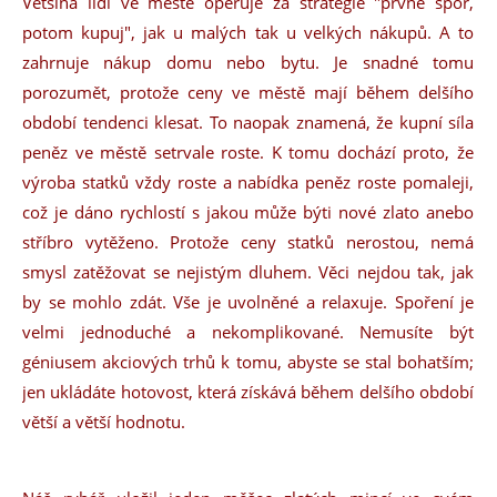
Většina lidí ve městě operuje za strategie "prvně spoř,
potom kupuj", jak u malých tak u velkých nákupů. A to
zahrnuje nákup domu nebo bytu. Je snadné tomu
porozumět, protože ceny ve městě mají během delšího
období tendenci klesat. To naopak znamená, že kupní síla
peněz ve městě setrvale roste. K tomu dochází proto, že
výroba statků vždy roste a nabídka peněz roste pomaleji,
což je dáno rychlostí s jakou může býti nové zlato anebo
stříbro vytěženo. Protože ceny statků nerostou, nemá
smysl zatěžovat se nejistým dluhem. Věci nejdou tak, jak
by se mohlo zdát. Vše je uvolněné a relaxuje. Spoření je
velmi jednoduché a nekomplikované. Nemusíte být
géniusem akciových trhů k tomu, abyste se stal bohatším;
jen ukládáte hotovost, která získává během delšího období
větší a větší hodnotu.