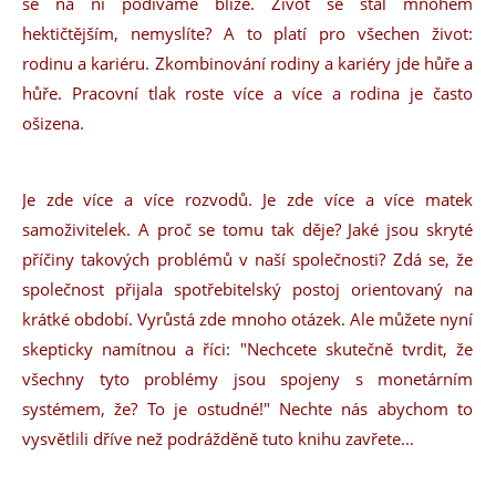
se na ni podíváme blíže. Život se stal mnohem
hektičtějším, nemyslíte? A to platí pro všechen život:
rodinu a kariéru. Zkombinování rodiny a kariéry jde hůře a
hůře. Pracovní tlak roste více a více a rodina je často
ošizena.
Je zde více a více rozvodů. Je zde více a více matek
samoživitelek. A proč se tomu tak děje? Jaké jsou skryté
příčiny takových problémů v naší společnosti? Zdá se, že
společnost přijala spotřebitelský postoj orientovaný na
krátké období. Vyrůstá zde mnoho otázek. Ale můžete nyní
skepticky namítnou a říci: "Nechcete skutečně tvrdit, že
všechny tyto problémy jsou spojeny s monetárním
systémem, že? To je ostudné!" Nechte nás abychom to
vysvětlili dříve než podrážděně tuto knihu zavřete...