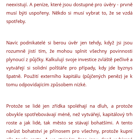
neexistují. A peníze, které jsou dostupné pro úvěry - prvně
musí býti uspořeny. Někdo si musí vybrat to, že se vzdá
spotřeby.
Navíc podnikatelé si berou úvěr jen tehdy, když jsi jsou
rozumně jistí tím, že mohou splnit všechny povinnosti
plynoucí z půjčky. Kalkulují svoje investice zvláště pečlivě a
vytvářejí si solidní polštáře pro případy, kdy jde byznys
špatně. Použití externího kapitálu (půjčených peněz) je k
tomu odpovídajícím způsobem nízké.
Protože se lidé jen zřídka spoléhají na dluh, a protože
obvykle spotřebovávají méně, než vytvářejí, kapitálový trh
roste a jak lidé, tak město se stávají bohatšími. A tento
nárůst bohatství je přínosem pro všechny, protože kupní