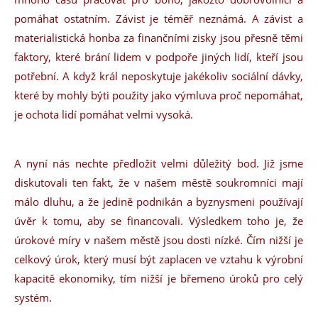
pomáhat ostatním. Závist je téměř neznámá. A závist a
materialistická honba za finančními zisky jsou přesně těmi
faktory, které brání lidem v podpoře jiných lidí, kteří jsou
potřební. A když král neposkytuje jakékoliv sociální dávky,
které by mohly býti použity jako výmluva proč nepomáhat,
je ochota lidí pomáhat velmi vysoká.
A nyní nás nechte předložit velmi důležitý bod. Již jsme
diskutovali ten fakt, že v našem městě soukromníci mají
málo dluhu, a že jedině podnikán a byznysmeni používají
úvěr k tomu, aby se financovali. Výsledkem toho je, že
úrokové míry v našem městě jsou dosti nízké. Čím nižší je
celkový úrok, který musí být zaplacen ve vztahu k výrobní
kapacitě ekonomiky, tím nižší je břemeno úroků pro celý
systém.