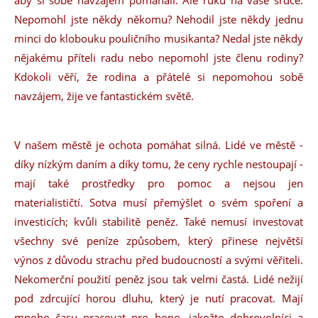
Nepomohl jste někdy někomu? Nehodil jste někdy jednu
minci do klobouku pouličního musikanta? Nedal jste někdy
nějakému příteli radu nebo nepomohl jste členu rodiny?
Kdokoli věří, že rodina a přátelé si nepomohou sobě
navzájem, žije ve fantastickém světě.
V našem městě je ochota pomáhat silná. Lidé ve městě -
díky nízkým daním a díky tomu, že ceny rychle nestoupají -
mají také prostředky pro pomoc a nejsou jen
materialističtí. Sotva musí přemýšlet o svém spoření a
investicích; kvůli stabilitě peněz. Také nemusí investovat
všechny své peníze způsobem, který přinese největší
výnos z důvodu strachu před budoucností a svými věřiteli.
Nekomerční použití peněz jsou tak velmi častá. Lidé nežijí
pod zdrcující horou dluhu, který je nutí pracovat. Mají
mnoho času pracovat pro bono, jakožto dobrovolníci a