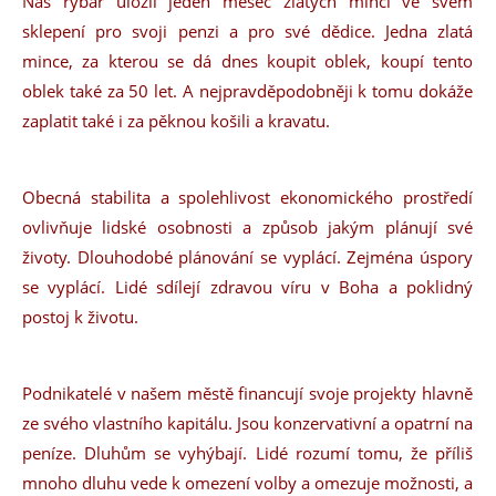
Náš rybář uložil jeden měšec zlatých mincí ve svém
sklepení pro svoji penzi a pro své dědice. Jedna zlatá
mince, za kterou se dá dnes koupit oblek, koupí tento
oblek také za 50 let. A nejpravděpodobněji k tomu dokáže
zaplatit také i za pěknou košili a kravatu.
Obecná stabilita a spolehlivost ekonomického prostředí
ovlivňuje lidské osobnosti a způsob jakým plánují své
životy. Dlouhodobé plánování se vyplácí. Zejména úspory
se vyplácí. Lidé sdílejí zdravou víru v Boha a poklidný
postoj k životu.
Podnikatelé v našem městě financují svoje projekty hlavně
ze svého vlastního kapitálu. Jsou konzervativní a opatrní na
peníze. Dluhům se vyhýbají. Lidé rozumí tomu, že příliš
mnoho dluhu vede k omezení volby a omezuje možnosti, a