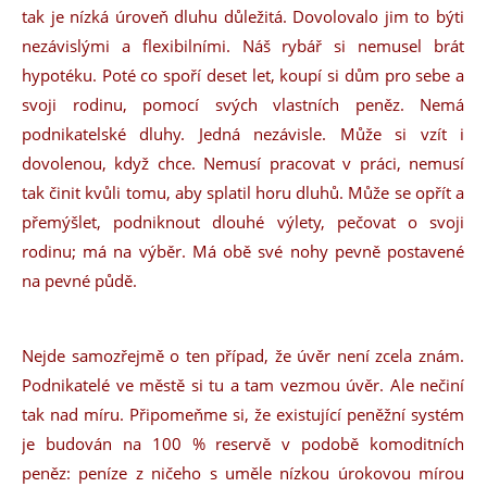
tak je nízká úroveň dluhu důležitá. Dovolovalo jim to býti
nezávislými a flexibilními. Náš rybář si nemusel brát
hypotéku. Poté co spoří deset let, koupí si dům pro sebe a
svoji rodinu, pomocí svých vlastních peněz. Nemá
podnikatelské dluhy. Jedná nezávisle. Může si vzít i
dovolenou, když chce. Nemusí pracovat v práci, nemusí
tak činit kvůli tomu, aby splatil horu dluhů. Může se opřít a
přemýšlet, podniknout dlouhé výlety, pečovat o svoji
rodinu; má na výběr. Má obě své nohy pevně postavené
na pevné půdě.
Nejde samozřejmě o ten případ, že úvěr není zcela znám.
Podnikatelé ve městě si tu a tam vezmou úvěr. Ale nečiní
tak nad míru. Připomeňme si, že existující peněžní systém
je budován na 100 % reservě v podobě komoditních
peněz: peníze z ničeho s uměle nízkou úrokovou mírou