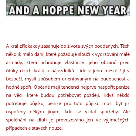
A král zřídkakdy zasahuje do života svých poddaných. Těch
několik málo daní, které požaduje slouží k vydržování malé
armády, která ochraňuje vlastnictví jeho občanů před
útoky cizích králů a nájezdníků. Lidé v jeho městě žijí v
bezpečí, myslí způsobem orientovaným na budoucnost a
hodně spoří. Občané mají tendenci nejprve naspořit peníze
na věci, které budou potřebovat později. Když někdo
potřebuje půjčku, peníze pro tuto půjčku musí být již
uspořeny někým jiným, kdo se vzdal spotřeby. Ale
spoléhání na dluh je provozováno jen ve výjimečných
případech a stavech nouze.