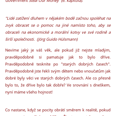
Government Steal Our Money“ (6. kapitola).
"Lidé zatížení dluhem v nějakém bodě začnou spoléhat na
zvyk obracet se o pomoc na jiné namísto toho, aby se
obraceli na ekonomické a morální kotvy ve své rodině a
širší společnosti. (Jörg Guido Hülsmann)
Nevíme jaký je váš věk, ale pokud již nejste mladým,
pravděpodobně si pamatuje jak to bylo dříve.
Pravděpodobně teskníte po "starých dobrých časech".
Pravděpodobně jste řekli svým dětem nebo vnoučatům jak
dobré byly věci ve starých dobrých časech. Ale co přesně
bylo to, že dříve bylo tak dobře? Ve srovnání s dneškem,
nyní máme všeho hojnost!
Co nastane, když se pocity obrátí směrem k realitě, pokud