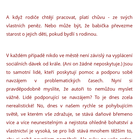
A když rodiče chtějí pracovat, platí chůvu - ze svých
vlastních peněz. Nebo může být, že babička převezme
starost o jejich děti, pokud bydlí s rodinou.
V každém případě nikdo ve městě není závislý na vyplácení
sociálních dávek od krále. (Ani on žádné neposkytuje.) Jsou
to samotní lidé, kteří poskytují pomoc a podporu sobě
navzájem v problematických časech. Nyní si
pravděpodobně myslíte, že autoři to nemůžou myslet
vážně. Lidé podporující se navzájem? To je dnes zcela
nerealistické! No, dnes v našem rychle se pohybujícím
světě, ve kterém vše zdražuje, se stává daňové břemeno
více a více neunesitelným a nejistota ohledně bohatství a
vlastnictví je vysoká, se pro lidi stává mnohem těžším to,
aby si sobě navzájem pomáhali. Ale ruku na vaše srdce.