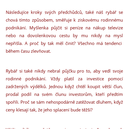
Následujíce kroky svých předchůdců, také náš rybář se
chová tímto způsobem, směřuje k ziskovému rodinnému
podnikání. Myšlenka půjčit si peníze na nákup televize
nebo na dovolenkovou cestu by mu nikdy na mysl
nepřišla. A proč by tak měl činit? Všechno má tendenci
během času zlevňovat.
Rybář si také nikdy nebral půjčku pro to, aby vedl svoje
rodinné podnikání. Vždy platil za investice pomocí
zadržených výdělků. Jednou když chtěl koupit větší člun,
prodal podíl na svém člunu investorům, kteří předtím
spořili. Proč se sám nehospodárně zatěžovat dluhem, když
ceny klesají tak, že jeho splacení bude těžší?