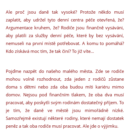
Ale proč jsou daně tak vysoké? Protože někdo musí
zaplatit, aby udržel tyto denní centra péče otevřená, že?
Argumentace kruhem, že? Rodiče jsou finančně vysáváni,
aby platili za služby denní péče, které by bez vysávání,
nemuseli na první místě potřebovat. A komu to pomáhá?
Kdo získává moc tím, že tak činí? To již víte...
Pojďme nazpět do našeho malého města. Zde se rodiče
mohou volně rozhodnout, zda jeden z rodičů zůstane
doma s dětmi nebo zda oba budou míti kariéru mimo
domov. Nejsou pod finančním tlakem, že oba dva musí
pracovat, aby poskytli svým rodinám dostatečný příjem. To
je tím, že daně ve městě jsou mimořádně nízké.
Samozřejmě existují některé rodiny, které nemají dostatek
peněz a tak oba rodiče musí pracovat. Ale jde o výjimku.