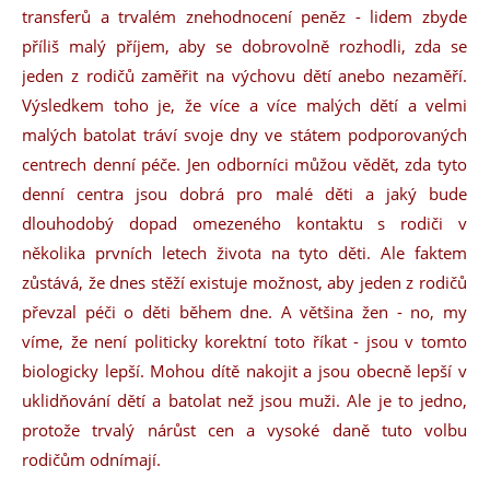
transferů a trvalém znehodnocení peněz - lidem zbyde
příliš malý příjem, aby se dobrovolně rozhodli, zda se
jeden z rodičů zaměřit na výchovu dětí anebo nezaměří.
Výsledkem toho je, že více a více malých dětí a velmi
malých batolat tráví svoje dny ve státem podporovaných
centrech denní péče. Jen odborníci můžou vědět, zda tyto
denní centra jsou dobrá pro malé děti a jaký bude
dlouhodobý dopad omezeného kontaktu s rodiči v
několika prvních letech života na tyto děti. Ale faktem
zůstává, že dnes stěží existuje možnost, aby jeden z rodičů
převzal péči o děti během dne. A většina žen - no, my
víme, že není politicky korektní toto říkat - jsou v tomto
biologicky lepší. Mohou dítě nakojit a jsou obecně lepší v
uklidňování dětí a batolat než jsou muži. Ale je to jedno,
protože trvalý nárůst cen a vysoké daně tuto volbu
rodičům odnímají.