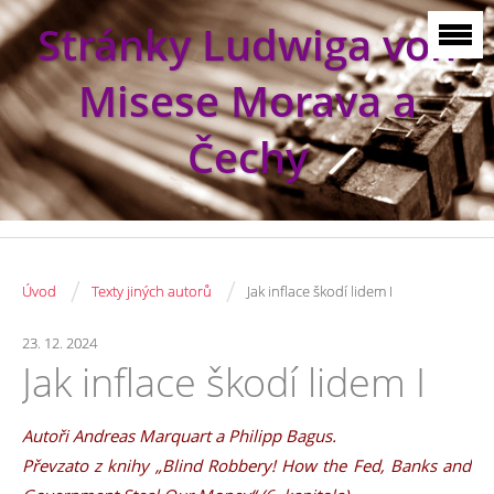
Stránky Ludwiga von
Misese Morava a
Čechy
/
/
Úvod
Texty jiných autorů
Jak inflace škodí lidem I
23. 12. 2024
Jak inflace škodí lidem I
Autoři Andreas Marquart a Philipp Bagus.
Převzato z knihy „Blind Robbery! How the Fed, Banks and