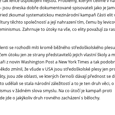
dé tak lehce uspokojeni nejsou. Problémy, kterým čelíme v na
– jsou dneska dobře dokumentované spisovateli jako je Jam
fried zkoumal systematickou mezinárodní kampaň části elit 
tury těchto společností a její nahrazení tím, čemu by levico
eminismus. Zahrnuje to útoky na vše, co elity považují za rasi
udenti se rozhodli míti kromě běžného středoškolského plesu
rčem útoku jen ze strany představitelů jejich vlastní školy a 
oupkaři z novin Washington Post a New York Times a tak podob
 někdo zmínil, že všude v USA jsou středoškolské plesy jen pr
y, jsou zde oblasti, ve kterých černoši dávají přednost se dr
o udělali se stala národní záležitostí a to je ten druh věci, 
sismus v žádném slova smyslu. Na co útočí je kampaň proti
zde jde o jakýkoliv druh rovného zacházení s bělochy.