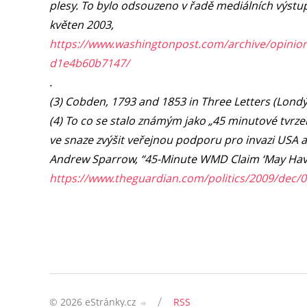
plesy. To bylo odsouzeno v řadě mediálních výstup
květen 2003,
https://www.washingtonpost.com/archive/opinion
d1e4b60b7147/
.
(3) Cobden, 1793 and 1853 in Three Letters (Londýn
(4) To co se stalo známým jako „45 minutové tvrz
ve snaze zvýšit veřejnou podporu pro invazi USA a 
Andrew Sparrow, “45-Minute WMD Claim ‘May Have C
https://www.theguardian.com/politics/2009/dec/0
/
© 2026 eStránky.cz
RSS