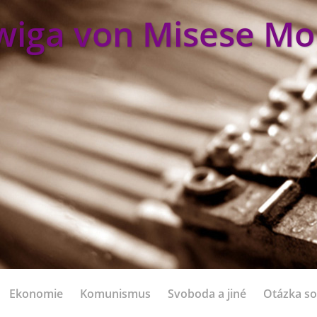
wiga von Misese Mo
Ekonomie
Komunismus
Svoboda a jiné
Otázka so