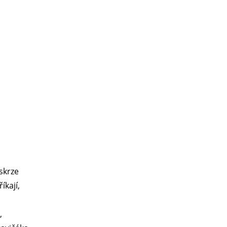
skrze
íkají,
,