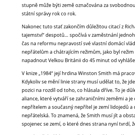
stupně může býti země označována za svobodnou,
státní správy rok co rok.
Nakonec tuto stať zakončím důležitou citací z Ric
tajemství“ despotů… spočívá v zaměstnání jednoh
čas na reformu nepravostí své vlastní domácí vlády.
nepřátelům a chátrajícím režimům, jako byl režim 
napadnout Velkou Británii do 45 minut od vyhlášen
V knize „1984“ její hrdina Winston Smith má praco
Kdykoliv se mění linie strany musí udělat to, že j
pozici na rozdíl od toho, co hlásala dříve. To je dů
aliance, které vytváří se zahraničními zeměmi a je 
nepřítelem a současný nepřítel je zemí lidojedů a 
nepřátelská. To znamená, že Smith musí jít a obstara
spojenec se zemí, o které dnes strana nyní tvrdí,