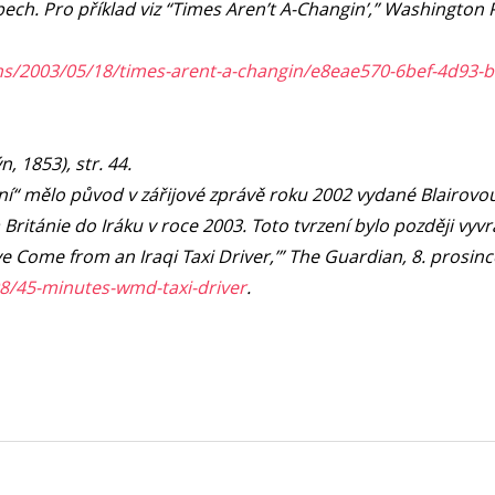
ech. Pro příklad viz “Times Aren’t A-Changin’,” Washington P
s/2003/05/18/times-arent-a-changin/e8eae570-6bef-4d93-b
, 1853), str. 44.
ení“ mělo původ v zářijové zprávě roku 2002 vydané Blairovo
Británie do Iráku v roce 2003. Toto tvrzení bylo později vyv
ome from an Iraqi Taxi Driver,’” The Guardian, 8. prosinc
8/45-minutes-wmd-taxi-driver
.