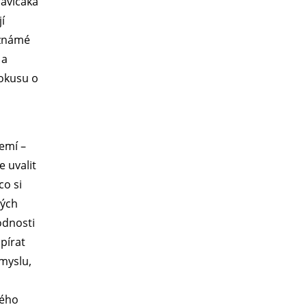
ravičáka
í
 známé
 a
pokusu o
emí –
e uvalit
co si
kých
odnosti
pírat
myslu,
kého