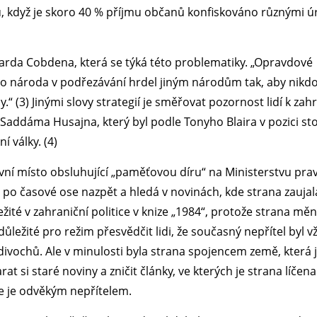
 když je skoro 40 % příjmu občanů konfiskováno různými 
harda Cobdena, která se týká této problematiky. „Opravdové
o národa v podřezávání hrdel jiným národům tak, aby nikd
“ (3) Jinými slovy strategií je směřovat pozornost lidí k za
Saddáma Husajna, který byl podle Tonyho Blaira v pozici st
í války. (4)
vní místo obsluhující „paměťovou díru“ na Ministerstvu pra
de po časové ose nazpět a hledá v novinách, kde strana zaujal
ležité v zahraniční politice v knize „1984“, protože strana měn
důležité pro režim přesvědčit lidi, že současný nepřítel byl v
divochů. Ale v minulosti byla strana spojencem země, která 
t si staré noviny a zničit články, ve kterých je strana líčena
 že je odvěkým nepřítelem.