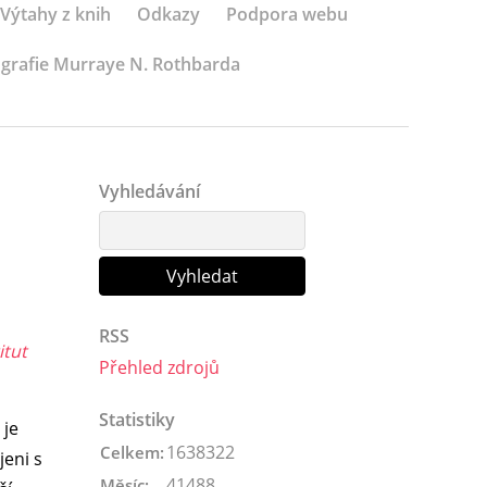
Výtahy z knih
Odkazy
Podpora webu
ografie Murraye N. Rothbarda
Vyhledávání
RSS
itut
Přehled zdrojů
Statistiky
 je
1638322
Celkem:
jeni s
41488
Měsíc: