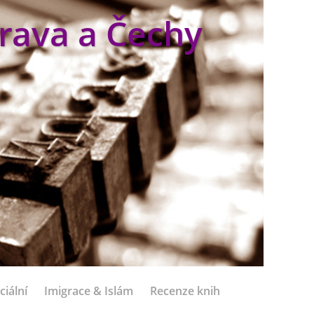
rava a Čechy
ciální
Imigrace & Islám
Recenze knih