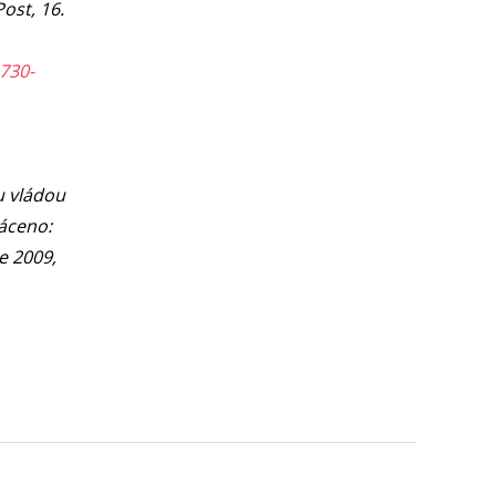
ost, 16.
730-
u vládou
ráceno:
e 2009,