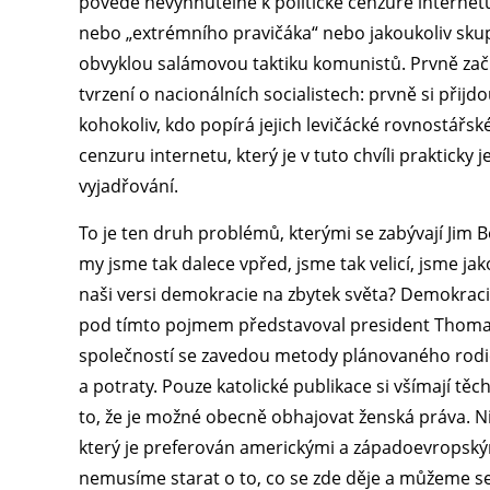
povede nevyhnutelně k politické cenzuře interne
nebo „extrémního pravičáka“ nebo jakoukoliv skup
obvyklou salámovou taktiku komunistů. Prvně z
tvrzení o nacionálních socialistech: prvně si přij
kohokoliv, kdo popírá jejich levičácké rovnostářs
cenzuru internetu, který je v tuto chvíli praktic
vyjadřování.
To je ten druh problémů, kterými se zabývají Jim 
my jsme tak dalece vpřed, jsme tak velicí, jsme ja
naši versi demokracie na zbytek světa? Demokraci
pod tímto pojmem představoval president Thomas
společností se zavedou metody plánovaného rodič
a potraty. Pouze katolické publikace si všímají tě
to, že je možné obecně obhajovat ženská práva. 
který je preferován americkými a západoevropskými
nemusíme starat o to, co se zde děje a můžeme se z