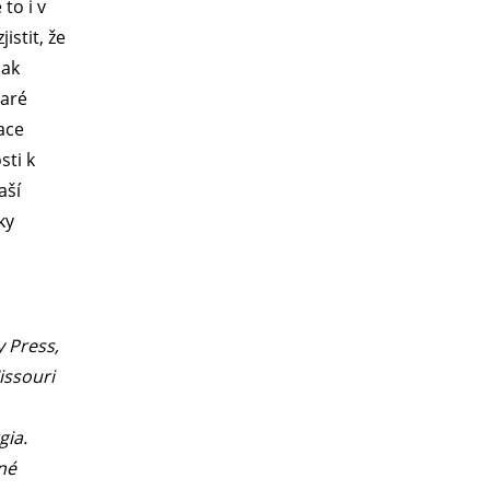
to i v
istit, že
jak
taré
ace
sti k
aší
ky
y Press,
issouri
gia.
ané