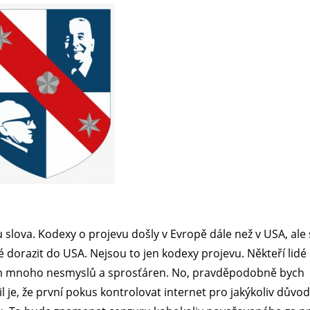
 slova. Kodexy o projevu došly v Evropě dále než v USA, ale 
razit do USA. Nejsou to jen kodexy projevu. Někteří lidé ř
tam mnoho nesmyslů a sprosťáren. No, pravděpodobně bych
il je, že první pokus kontrolovat internet pro jakýkoliv důvod