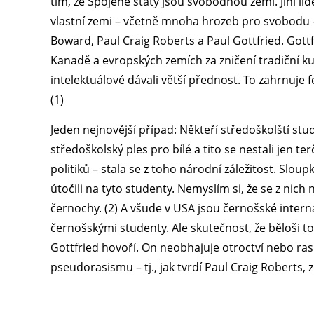
tím, že Spojené státy jsou svobodnou zemí. Jiní li
vlastní zemi – včetně mnoha hrozeb pro svobodu 
Boward, Paul Craig Roberts a Paul Gottfried. Gott
Kanadě a evropských zemích za zničení tradiční kul
intelektuálové dávali větší přednost. To zahrnuje f
(1)
Jeden nejnovější případ: Někteří středoškolští st
středoškolský ples pro bílé a tito se nestali jen te
politiků – stala se z toho národní záležitost. Sl
útočili na tyto studenty. Nemyslím si, že se z nich
černochy. (2) A všude v USA jsou černošské internát
černošskými studenty. Ale skutečnost, že běloši tot
Gottfried hovoří. On neobhajuje otroctví nebo ra
pseudorasismu – tj., jak tvrdí Paul Craig Roberts, 