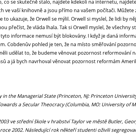
co se skutečně stalo, najdete kdekoli na internetu, najdete 
 ve vaší knihovně a jsou přímo na vašem počítači. Můžete zj
 to ukazuje, že Orwell se mýlil. Orwell si myslel, že lidi by ně
ou přečíst, že vláda lhala. Tak si Orwell myslel, že všechny s
 tyto informace nemusí být blokovány. I když je daná inform
ájem. Cobdenův pohled je ten, že na místo směřování pozorno
měli udělat to, že budeme věnovat pozornost reformování n
časů a já bych navrhoval věnovat pozornost reformám Ameri
y in the Managerial State (Princeton, NJ: Princeton Universit
: Towards a Secular Theocracy (Columbia, MO: University of M
03 ve střední škole v hrabství Taylor ve městě Butler, Geor
v roce 2002. Následující rok někteří studenti oživili segregov