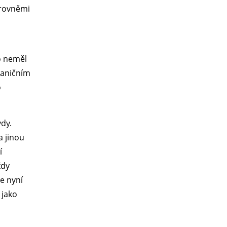
úrovněmi
o neměl
hraničním
o
vdy.
a jinou
í
ždy
je nyní
 jako