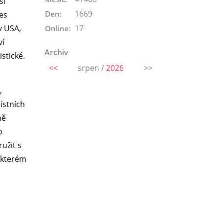
ší
1669
Den:
es
v USA,
17
Online:
ví
Archiv
stické.
<<
srpen /
2026
>>
,
místních
ně
o
užit s
o kterém