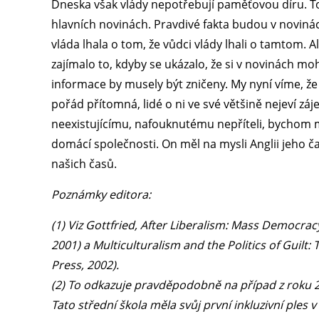
Dneska však vlády nepotřebují paměťovou díru. To, 
hlavních novinách. Pravdivé fakta budou v novinách
vláda lhala o tom, že vůdci vlády lhali o tamtom. Ale
zajímalo to, kdyby se ukázalo, že si v novinách moh
informace by musely být zničeny. My nyní víme, že
pořád přítomná, lidé o ni ve své většině nejeví z
neexistujícímu, nafouknutému nepříteli, bychom 
domácí společnosti. On měl na mysli Anglii jeho 
našich časů.
Poznámky editora:
(1) Viz Gottfried, After Liberalism: Mass Democrac
2001) a Multiculturalism and the Politics of Guilt
Press, 2002).
(2) To odkazuje pravděpodobně na případ z roku 20
Tato střední škola měla svůj první inkluzivní ples 