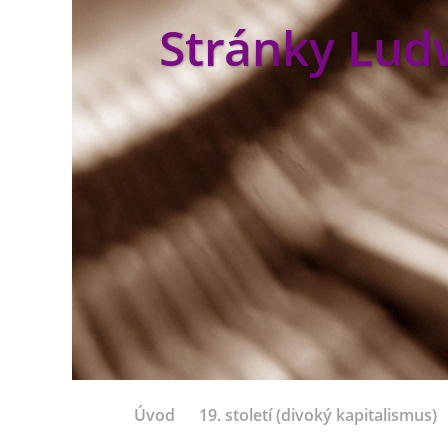
Stránky Lud
Úvod
19. století (divoký kapitalismus)