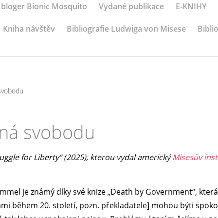
 bloger Bionic Mosquito
Vydané publikace
E-KNIHY
Kniha návštěv
Bibliografie Ludwiga von Misese
Bibli
svobodu
ná svobodu
uggle for Liberty“ (2025), kterou vydal americký
Misesův inst
. Rummel je známý díky své knize „Death by Government“, která
ládami během 20. století, pozn. překladatele] mohou býti spoko