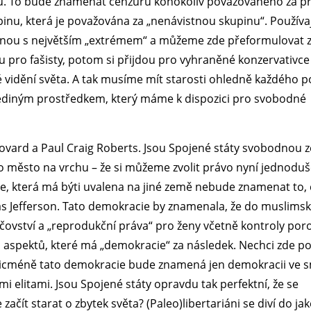
tu. To bude znamenat cenzuru kohokoliv považovaného za p
inu, která je považována za „nenávistnou skupinu“. Používaj
ačnou s největším „extrémem“ a můžeme zde přeformulovat
dou pro fašisty, potom si přijdou pro vyhraněné konzervativce
ké vidění světa. A tak musíme mít starosti ohledně každého 
ky jediným prostředkem, který máme k dispozici pro svobodné
Bovard a Paul Craig Roberts. Jsou Spojené státy svobodnou z
ko město na vrchu – že si můžeme zvolit právo nyní jednoduš
e, která má býti uvalena na jiné země nebude znamenat to, 
 Jefferson. Tato demokracie by znamenala, že do muslims
ovství a „reprodukční práva“ pro ženy včetně kontroly por
ch aspektů, které má „demokracie“ za následek. Nechci zde po
Nicméně tato demokracie bude znamená jen demokracii ve s
 elitami. Jsou Spojené státy opravdu tak perfektní, že se
ačít starat o zbytek světa? (Paleo)libertariáni se diví do ja