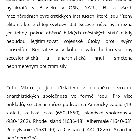
byrokratů v Bruselu, v OSN, NATU, EU a všech
mezinárodních byrokratických institucích, které jsou řízeny
elitami, které chtějí světový stát. Secese může být možná
jen tehdy, pokud občané blízkých městských států nikdy
nebudou legitimizovat vojenské útoky proti svým
sousedům. Bez vítězství v kulturní válce budou všechny
secesionistická a anarchistická hnutí smetena
nepřiměřeným použitím síly.
Coto Mixto je jen příkladem v dlouhém seznamu
anarchistických společností ve formě řádu. Pro více
příkladů, se čtenář může podívat na Americký západ (19.
století), keltské Irsko (650-1650), islandské společenství
(930-1262), Rhode Island (1636-48), Albermale (1640-63).
Pensylvánie (1681-90) a Cospaia (1440-1826). Anarchie
není nemožná.