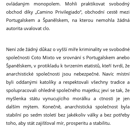
ovládaným monopolem. Mohli praktikovat svobodný
obchod díky „Camino Privilegiado“, obchodní cestě mezi
Portugalskem a Španělskem, na kterou nemohla žádná
autorita uvalovat clo.
Není zde žádný důkaz o vyšší míře kriminality ve svobodné
společnosti Coto Mixto ve srovnání s Portugalskem anebo
Španělskem, v protikladu k tvrzením etatistů, kteří tvrdí, že
anarchistické společnosti jsou nebezpečné. Navíc místní
byli oddanými katolíky a respektovali všechny tradice a
spolupracovali ohledně společného majetku; jeví se tak, že
myšlenka státu vynucujícího morálku a ctnosti je jen
dalším mýtem. Konečně, anarchistická společnost byla
stabilní po sedm století bez jakékoliv války a bez potřeby
toho, aby stát zajišťoval mír, prosperitu a stabilitu.