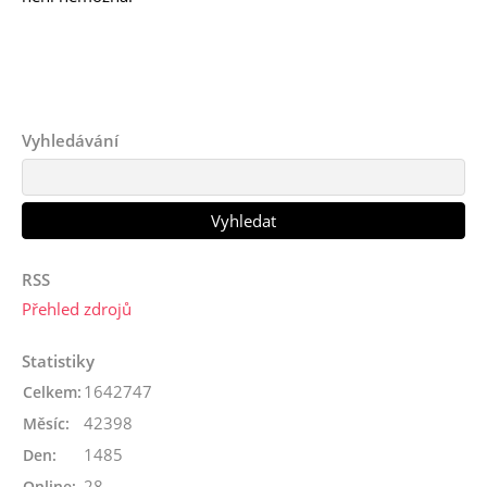
Vyhledávání
RSS
Přehled zdrojů
Statistiky
1642747
Celkem:
42398
Měsíc:
1485
Den:
28
Online: