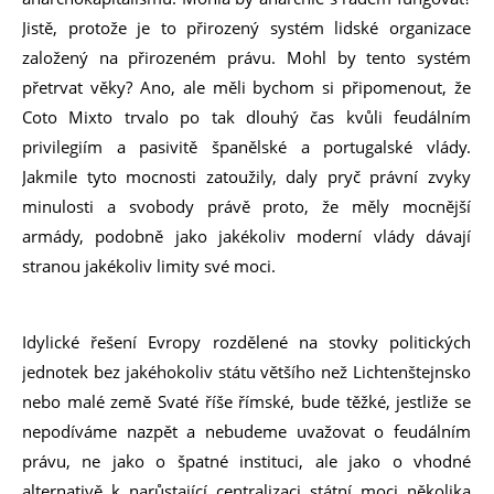
Jistě, protože je to přirozený systém lidské organizace
založený na přirozeném právu. Mohl by tento systém
přetrvat věky? Ano, ale měli bychom si připomenout, že
Coto Mixto trvalo po tak dlouhý čas kvůli feudálním
privilegiím a pasivitě španělské a portugalské vlády.
Jakmile tyto mocnosti zatoužily, daly pryč právní zvyky
minulosti a svobody právě proto, že měly mocnější
armády, podobně jako jakékoliv moderní vlády dávají
stranou jakékoliv limity své moci.
Idylické řešení Evropy rozdělené na stovky politických
jednotek bez jakéhokoliv státu většího než Lichtenštejnsko
nebo malé země Svaté říše římské, bude těžké, jestliže se
nepodíváme nazpět a nebudeme uvažovat o feudálním
právu, ne jako o špatné instituci, ale jako o vhodné
alternativě k narůstající centralizaci státní moci několika