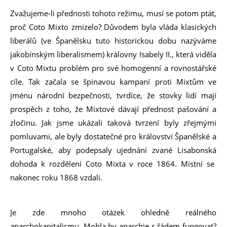
Zvažujeme-li přednosti tohoto režimu, musí se potom ptát,
proč Coto Mixto zmizelo? Důvodem byla vláda klasických
liberálů (ve Španělsku tuto historickou dobu nazýváme
jakobínským liberalismem) královny Isabely II., která viděla
v Coto Mixtu problém pro své homogenní a rovnostářské
cíle. Tak začala se špinavou kampaní proti Mixtům ve
jménu národní bezpečnosti, tvrdíce, že stovky lidí mají
prospěch z toho, že Mixtové dávají přednost pašování a
zločinu. Jak jsme ukázali taková tvrzení byly zřejmými
pomluvami, ale byly dostatečné pro království Španělské a
Portugalské, aby podepsaly ujednání zvané Lisabonská
dohoda k rozdělení Coto Mixta v roce 1864. Místní se
nakonec roku 1868 vzdali.
Je zde mnoho otázek ohledně reálného
anarchokapitalismu. Mohla by anarchie s řádem fungovat?