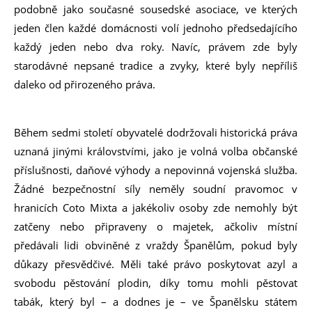
podobně jako současné sousedské asociace, ve kterých
jeden člen každé domácnosti volí jednoho předsedajícího
každý jeden nebo dva roky. Navíc, právem zde byly
starodávné nepsané tradice a zvyky, které byly nepříliš
daleko od přirozeného práva.
Během sedmi století obyvatelé dodržovali historická práva
uznaná jinými královstvími, jako je volná volba občanské
příslušnosti, daňové výhody a nepovinná vojenská služba.
Žádné bezpečnostní síly neměly soudní pravomoc v
hranicích Coto Mixta a jakékoliv osoby zde nemohly být
zatčeny nebo připraveny o majetek, ačkoliv místní
předávali lidi obviněné z vraždy Španělům, pokud byly
důkazy přesvědčivé. Měli také právo poskytovat azyl a
svobodu pěstování plodin, díky tomu mohli pěstovat
tabák, který byl – a dodnes je – ve Španělsku státem