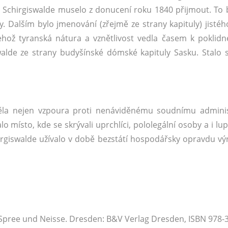
erý Schirgiswalde muselo z donucení roku 1840 přijmout. To 
y. Dalším bylo jmenování (zřejmě ze strany kapituly) jistéh
hož tyranská nátura a vznětlivost vedla časem k poklidné
walde ze strany budyšínské dómské kapituly Sasku. Stalo s
pěla nejen vzpoura proti nenáviděnému soudnímu admini
lo místo, kde se skrývali uprchlíci, pololegální osoby a i lu
Schirgiswalde užívalo v době bezstátí hospodářsky opravdu v
n Spree und Neisse. Dresden: B&V Verlag Dresden, ISBN 978-3