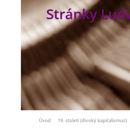
Stránky Lud
Úvod
19. století (divoký kapitalismus)