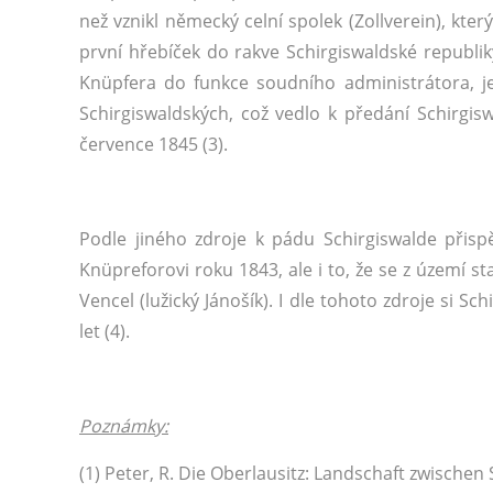
než vznikl německý celní spolek (Zollverein), kt
první hřebíček do rakve Schirgiswaldské republik
Knüpfera do funkce soudního administrátora, je
Schirgiswaldských, což vedlo k předání Schirgis
července 1845 (3).
Podle jiného zdroje k pádu Schirgiswalde přis
Knüpreforovi roku 1843, ale i to, že se z území sta
Vencel (lužický Jánošík). I dle tohoto zdroje si 
let (4).
Poznámky:
(1) Peter, R. Die Oberlausitz: Landschaft zwische