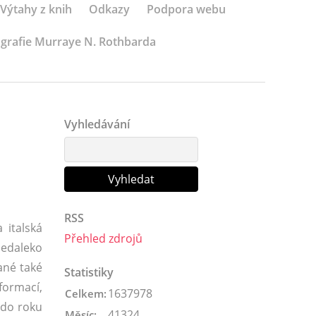
Výtahy z knih
Odkazy
Podpora webu
ografie Murraye N. Rothbarda
Vyhledávání
RSS
 italská
Přehled zdrojů
nedaleko
ané také
Statistiky
formací,
1637978
Celkem:
 do roku
41324
Měsíc: