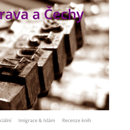
rava a Čechy
ciální
Imigrace & Islám
Recenze knih