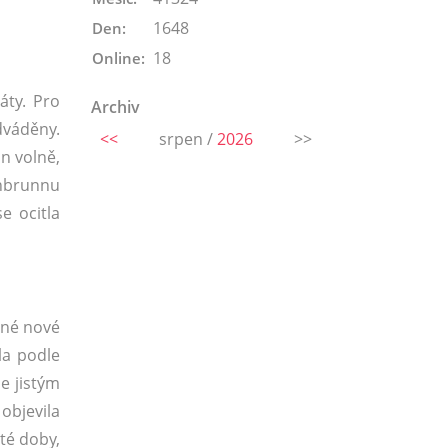
1648
Den:
18
Online:
áty. Pro
Archiv
dváděny.
<<
srpen /
2026
>>
n volně,
önbrunnu
e ocitla
dné nové
la podle
e jistým
objevila
té doby,