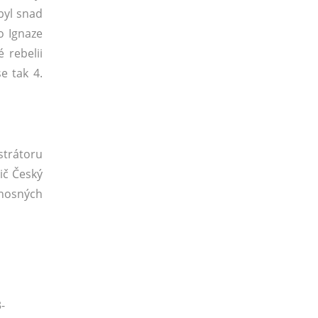
byl snad
o Ignaze
 rebelii
e tak 4.
strátoru
pič Český
ýnosných
-