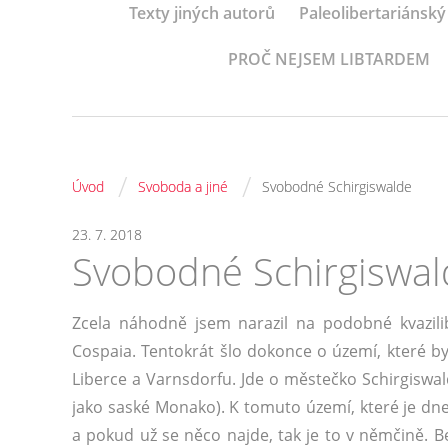
Texty jiných autorů
Paleolibertariánský
PROČ NEJSEM LIBTARDEM
/
/
Úvod
Svoboda a jiné
Svobodné Schirgiswalde
23. 7. 2018
Svobodné Schirgiswal
Zcela náhodně jsem narazil na podobné kvazili
Cospaia. Tentokrát šlo dokonce o území, které b
Liberce a Varnsdorfu. Jde o městečko Schirgiswa
jako saské Monako). K tomuto území, které je d
a pokud už se něco najde, tak je to v němčině. B