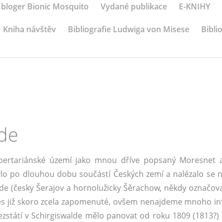
 bloger Bionic Mosquito
Vydané publikace
E-KNIHY
Kniha návštěv
Bibliografie Ludwiga von Misese
Bibli
de
bertariánské území jako mnou dříve popsaný Moresnet a
ylo po dlouhou dobu součástí Českých zemí a nalézalo se 
lde (česky Šerajov a hornolužicky Šěrachow, někdy označov
nes již skoro zcela zapomenuté, ovšem nenajdeme mnoho in
ezstátí v Schirgiswalde mělo panovat od roku 1809 (1813?)