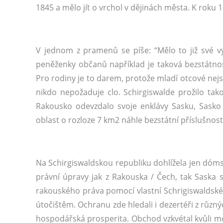
1845 a mělo jít o vrchol v dějinách města. K roku 
V jednom z pramenů se píše: “Mělo to již své v
peněženky občanů například je taková bezstátn
Pro rodiny je to darem, protože mladí otcové nej
nikdo nepožaduje clo. Schirgiswalde prožilo ta
Rakousko odevzdalo svoje enklávy Sasku, Sasko 
oblast o rozloze 7 km2 náhle bezstátní příslušnost
Na Schirgiswaldskou republiku dohlížela jen dóm
právní úpravy jak z Rakouska / Čech, tak Saska s
rakouského práva pomocí vlastní Schrigiswaldské 
útočištěm. Ochranu zde hledali i dezertéři z růz
hospodářská prosperita. Obchod vzkvétal kvůli mo