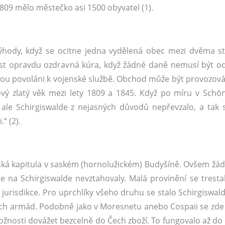
1809 mělo městečko asi 1500 obyvatel (1).
ýhody, když se ocitne jedna vydělená obec mezi dvěma st
ost opravdu ozdravná kúra, když žádné daně nemusí být o
sou povoláni k vojenské službě. Obchod může být provozová
kový zlatý věk mezi lety 1809 a 1845. Když po míru v Sch
ale Schirgiswalde z nejasných důvodů nepřevzalo, a tak s
i.“ (2).
ská kapitula v saském (hornolužickém) Budyšíně. Ovšem žá
e na Schirgiswalde nevztahovaly. Malá provinění se tresta
jurisdikce. Pro uprchlíky všeho druhu se stalo Schirgiswald
ných armád. Podobně jako v Moresnetu anebo Cospaii se zde 
žnosti dovážet bezcelně do Čech zboží. To fungovalo až do 