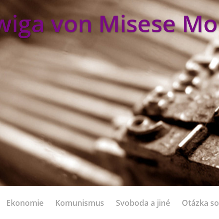
wiga von Misese Mo
Ekonomie
Komunismus
Svoboda a jiné
Otázka so