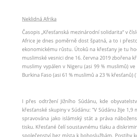
Neklidná Afrika
Časopis „Křesťanská mezinárodní solidarita“ v čísl
Africe je dnes poměrně dost špatná, a to i přest
ekonomickému růstu. Útoků na křesťany je tu hodn
muslimské vesnici dne 16. června 2019 zbořena kře
muslimy vypálen v Nigeru (asi 99 % muslimů) ve 
Burkina Faso (asi 61 % muslimů a 23 % křesťanů) (1
I přes odtržení Jižního Súdánu, kde obyvatelstv
křesťanské skupiny v Súdánu: "V Súdánu žije 1,9 m
spravována jako islámský stát a práva nábožen
tisku. Křesťané čelí soustavnému tlaku a diskrimi
společenství bez místa k bohoslužbám. Postihy kon