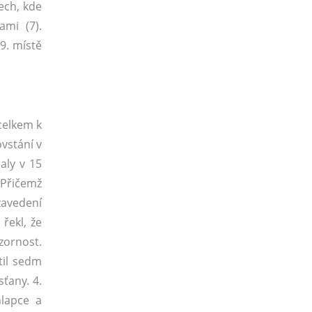
ech, kde
ami (7).
9. místě
celkem k
vstání v
aly v 15
 Přičemž
zavedení
 řekl, že
zornost.
til sedm
ťany. 4.
hlapce a