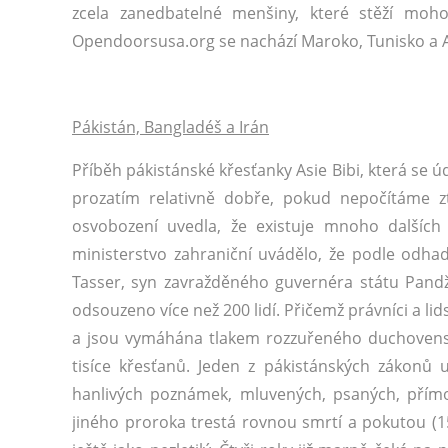
zcela zanedbatelné menšiny, které stěží mo
Opendoorsusa.org se nachází Maroko, Tunisko a Alží
Pákistán, Bangladéš a Irán
Příběh pákistánské křesťanky Asie Bibi, která se 
prozatím relativně dobře, pokud nepočítáme 
osvobození uvedla, že existuje mnoho dalších 
ministerstvo zahraniční uvádělo, že podle odhad
Tasser, syn zavražděného guvernéra státu Pandžáb
odsouzeno více než 200 lidí. Přičemž právníci a li
a jsou vymáhána tlakem rozzuřeného duchovenstv
tisíce křesťanů. Jeden z pákistánských zákonů
hanlivých poznámek, mluvených, psaných, pří
jiného proroka trestá rovnou smrtí a pokutou (1