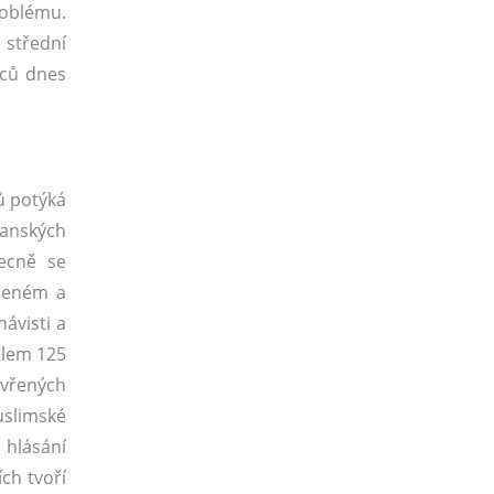
roblému.
 střední
vců dnes
ů potýká
ťanských
ecně se
íbeném a
ávisti a
kolem 125
evřených
uslimské
 hlásání
ch tvoří