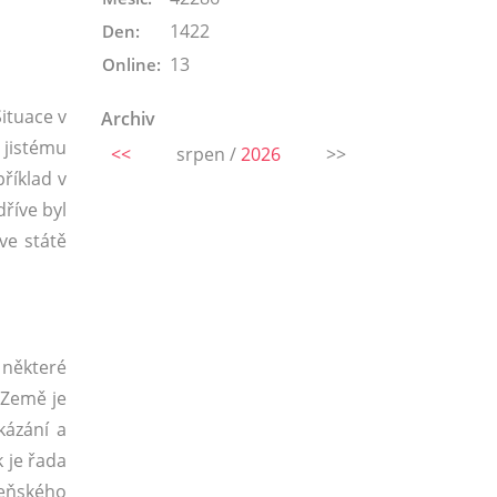
1422
Den:
13
Online:
Situace v
Archiv
 jistému
<<
srpen /
2026
>>
říklad v
říve byl
ve státě
 některé
 Země je
kázání a
 je řada
keňského