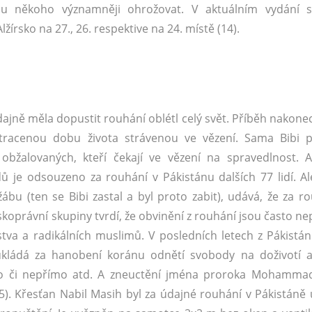
hou někoho významněji ohrožovat. V aktuálním vydání 
rsko na 27., 26. respektive na 24. místě (14).
údajně měla dopustit rouhání oblétl celý svět. Příběh nakone
ztracenou dobu života strávenou ve vězení. Sama Bibi 
obžalovaných, kteří čekají ve vězení na spravedlnost. 
ů je odsouzeno za rouhání v Pákistánu dalších 77 lidí. A
u (ten se Bibi zastal a byl proto zabit), udává, že za ro
dskoprávní skupiny tvrdí, že obvinění z rouhání jsou často n
a a radikálních muslimů. V posledních letech z Pákistán
 ukládá za hanobení koránu odnětí svobody na doživotí a
mo či nepřímo atd. A zneuctění jména proroka Mohamma
5). Křesťan Nabil Masih byl za údajné rouhání v Pákistáně