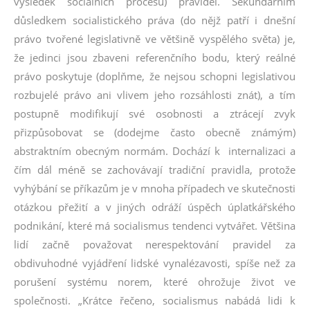
výsledek sociálních procesů) pravidel. Sekundárním
důsledkem socialistického práva (do nějž patří i dnešní
právo tvořené legislativně ve většině vyspělého světa) je,
že jedinci jsou zbaveni referenčního bodu, který reálné
právo poskytuje (doplňme, že nejsou schopni legislativou
rozbujelé právo ani vlivem jeho rozsáhlosti znát), a tím
postupně modifikují své osobnosti a ztrácejí zvyk
přizpůsobovat se (dodejme často obecně známým)
abstraktním obecným normám. Dochází k internalizaci a
čím dál méně se zachovávají tradiční pravidla, protože
vyhýbání se příkazům je v mnoha případech ve skutečnosti
otázkou přežití a v jiných odráží úspěch úplatkářského
podnikání, které má socialismus tendenci vytvářet. Většina
lidí začně považovat nerespektování pravidel za
obdivuhodné vyjádření lidské vynalézavosti, spíše než za
porušení systému norem, které ohrožuje život ve
společnosti. „Krátce řečeno, socialismus nabádá lidi k