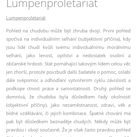
Lumpenproletariát
Lumpenproletariát
Pohled na chudobu může být zhruba dvojí. První pohled
spočívá na individuálním selhání (subjektivní příčina), kdy
jsou lidé chudí kvůli svému individuálnímu morálnímu
selhání, jako lenost, opilství a nedostatek osobní a
občanské hrdosti. Stát pomáhající takovým lidem celou věc
jen zhorší, protože povzbudí další žadatele o pomoc, oslabí
dále svépomoc a odhodlání vytvořením cyklu závislosti a
podkope ctnost práce a samostatnosti. Druhý pohled se
domnívá, že chudoba byla důsledkem řady okolností
(objektivní příčiny), jako nezaměstnanost, zdraví, věk a
bídné vzdělávání, či jejich kombinace. Špatné chování má
pak být důsledkem beznaděje chudých. Někdy může být
pravdou i obojí současně. Že je však často pravdou pohled