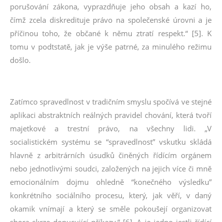
porušování zákona, vyprazdňuje jeho obsah a kazí ho,
čímž zcela diskredituje právo na společenské úrovni a je
příčinou toho, že občané k němu ztratí respekt.“ [5]. K
tomu v podtstatě, jak je výše patrné, za minulého režimu
došlo.
Zatímco spravedlnost v tradičním smyslu spočívá ve stejné
aplikaci abstraktních reálných pravidel chování, která tvoří
majetkové a trestní právo, na všechny lidi. „V
socialistickém systému se “spravedlnost” vskutku skládá
hlavně z arbitrárních úsudků činěných řídícím orgánem
nebo jednotlivými soudci, založených na jejich více či mně
emocionálním dojmu ohledně “konečného výsledku”
konkrétního sociálního procesu, který, jak věří, v daný
okamik vnímají a který se směle pokoušejí organizovat