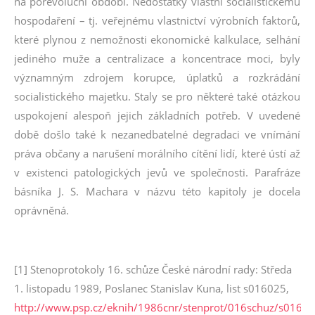
na porevoluční období. Nedostatky vlastní socialistickému
hospodaření – tj. veřejnému vlastnictví výrobních faktorů,
které plynou z nemožnosti ekonomické kalkulace, selhání
jediného muže a centralizace a koncentrace moci, byly
významným zdrojem korupce, úplatků a rozkrádání
socialistického majetku. Staly se pro některé také otázkou
uspokojení alespoň jejich základních potřeb. V uvedené
době došlo také k nezanedbatelné degradaci ve vnímání
práva občany a narušení morálního cítění lidí, které ústí až
v existenci patologických jevů ve společnosti. Parafráze
básníka J. S. Machara v názvu této kapitoly je docela
oprávněná.
[1] Stenoprotokoly 16. schůze České národní rady: Středa
1. listopadu 1989, Poslanec Stanislav Kuna, list s016025,
http://www.psp.cz/eknih/1986cnr/stenprot/016schuz/s0160