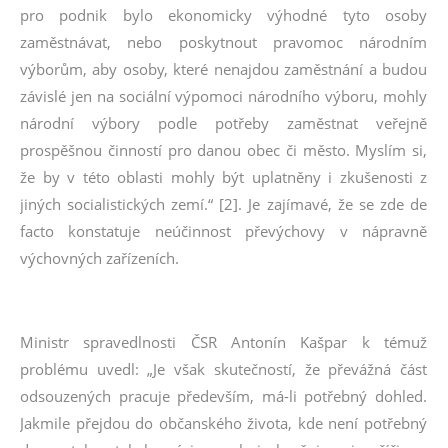
pro podnik bylo ekonomicky výhodné tyto osoby
zaměstnávat, nebo poskytnout pravomoc národním
výborům, aby osoby, které nenajdou zaměstnání a budou
závislé jen na sociální výpomoci národního výboru, mohly
národní výbory podle potřeby zaměstnat veřejně
prospěšnou činností pro danou obec či město. Myslím si,
že by v této oblasti mohly být uplatněny i zkušenosti z
jiných socialistických zemí.“ [2]. Je zajímavé, že se zde de
facto konstatuje neúčinnost převýchovy v nápravně
výchovných zařízeních.
Ministr spravedlnosti ČSR Antonín Kašpar k témuž
problému uvedl: „Je však skutečností, že převážná část
odsouzených pracuje především, má-li potřebný dohled.
Jakmile přejdou do občanského života, kde není potřebný