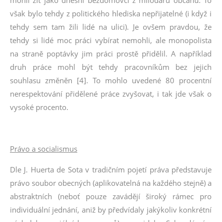
mohli žít jako dnešní bezdomovci z milodarů občanů. To
však bylo tehdy z politického hlediska nepřijatelné (i když i
tehdy sem tam žili lidé na ulici). Je ovšem pravdou, že
tehdy si lidé moc práci vybírat nemohli, ale monopolista
na straně poptávky jim práci prostě přidělil. A například
druh práce mohl být tehdy pracovníkům bez jejich
souhlasu změněn [4]. To mohlo uvedené 80 procentní
nerespektování přidělené práce zvyšovat, i tak jde však o
vysoké procento.
Právo a socialismus
Dle J. Huerta de Sota v tradičním pojetí práva představuje
právo soubor obecných (aplikovatelná na každého stejně) a
abstraktních (neboť pouze zavádějí široký rámec pro
individuální jednání, aniž by předvídaly jakýkoliv konkrétní