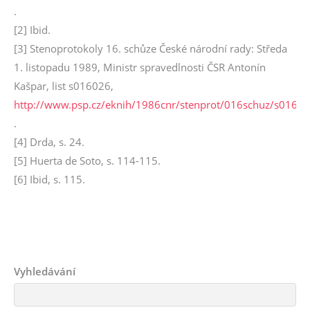
.
[2] Ibid.
[3] Stenoprotokoly 16. schůze České národní rady: Středa
1. listopadu 1989, Ministr spravedlnosti ČSR Antonín
Kašpar, list s016026,
http://www.psp.cz/eknih/1986cnr/stenprot/016schuz/s0160
.
[4] Drda, s. 24.
[5] Huerta de Soto, s. 114-115.
[6] Ibid, s. 115.
Vyhledávání