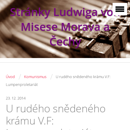
Stránky Ludwiga von
Misese Morava a
Čechy
/
/
Úvod
Komunismus
U rudého snědeného krámu V.F:
Lumpenproletariát
23. 12. 2014
U rudého snědeného
krámu V.F: