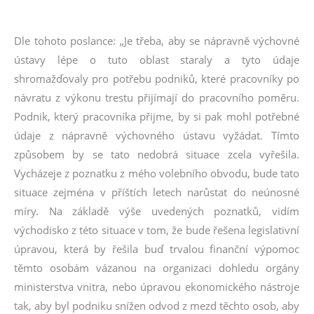
Dle tohoto poslance: „Je třeba, aby se nápravně výchovné
ústavy lépe o tuto oblast staraly a tyto údaje
shromažďovaly pro potřebu podniků, které pracovníky po
návratu z výkonu trestu přijímají do pracovního poměru.
Podnik, který pracovníka přijme, by si pak mohl potřebné
údaje z nápravně výchovného ústavu vyžádat. Tímto
způsobem by se tato nedobrá situace zcela vyřešila.
Vycházeje z poznatku z mého volebního obvodu, bude tato
situace zejména v příštích letech narůstat do neúnosné
míry. Na základě výše uvedených poznatků, vidím
východisko z této situace v tom, že bude řešena legislativní
úpravou, která by řešila buď trvalou finanční výpomoc
těmto osobám vázanou na organizaci dohledu orgány
ministerstva vnitra, nebo úpravou ekonomického nástroje
tak, aby byl podniku snížen odvod z mezd těchto osob, aby