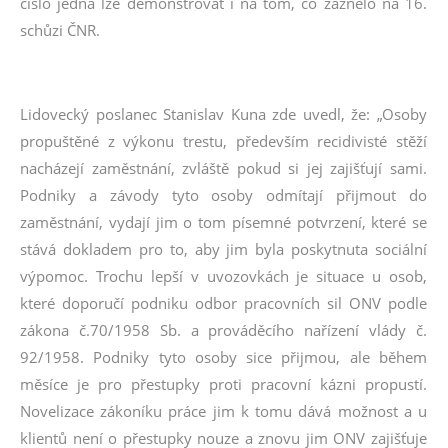
číslo jedna lze demonstrovat i na tom, co zaznělo na 16.
schůzi ČNR.
Lidovecký poslanec Stanislav Kuna zde uvedl, že: „Osoby
propuštěné z výkonu trestu, především recidivisté stěží
nacházejí zaměstnání, zvláště pokud si jej zajišťují sami.
Podniky a závody tyto osoby odmítají přijmout do
zaměstnání, vydají jim o tom písemné potvrzení, které se
stává dokladem pro to, aby jim byla poskytnuta sociální
výpomoc. Trochu lepší v uvozovkách je situace u osob,
které doporučí podniku odbor pracovních sil ONV podle
zákona č.70/1958 Sb. a prováděcího nařízení vlády č.
92/1958. Podniky tyto osoby sice přijmou, ale během
měsíce je pro přestupky proti pracovní kázni propustí.
Novelizace zákoníku práce jim k tomu dává možnost a u
klientů není o přestupky nouze a znovu jim ONV zajišťuje