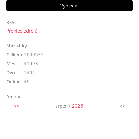
RSS
Přehled zdrojů
Statistiky
1640585
Celkem:
41993
Měsíc:
1444
Den:
46
Online:
Archiv
<<
srpen /
2026
>>