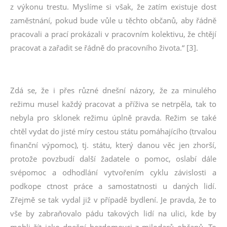
z výkonu trestu. Myslíme si však, že zatím existuje dost
zaměstnání, pokud bude vůle u těchto občanů, aby řádně
pracovali a prací prokázali v pracovním kolektivu, že chtějí
pracovat a zařadit se řádně do pracovního života.“ [3].
Zdá se, že i přes různé dnešní názory, že za minulého
režimu musel každý pracovat a příživa se netrpěla, tak to
nebyla pro sklonek režimu úplně pravda. Režim se také
chtěl vydat do jisté míry cestou státu pomáhajícího (trvalou
finanční výpomoc), tj. státu, který danou věc jen zhorší,
protože povzbudí další žadatele o pomoc, oslabí dále
svépomoc a odhodlání vytvořením cyklu závislosti a
podkope ctnost práce a samostatnosti u daných lidí.
Zřejmě se tak vydal již v případě bydlení. Je pravda, že to
vše by zabraňovalo pádu takových lidí na ulici, kde by