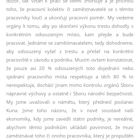
dozor, tak vztah k práci se velmi zhoršuje a je příčinou
toho, že pracovní kolektiv či zaměstnavatelé se s těmito
pracovníky loučí a ukončují pracovní poměr. My vedeme
orgány k tomu, aby po skončení výkonu trestu dohodly s
konkrétním odsouzeným místo, kam přejde a bude
pracovat. Jednáme se zaměstnavatelem, tedy dohodneme,
aby odsouzený vyšel z trestu a přešel na konkrétní
pracoviště v závodu a podniku. Musím ovšem konstatovat,
že pouze asi 20 % odsouzených toto dojednání nebo
sjednání pracovního místa respektuje a těch 80 % to
nerespektuje, dochází jinam mimo kontrolu orgánů Sboru
nápravné výchovy a ostatně i Sboru národní bezpečnosti.
My jsme uvažovali o námětu, který přednesl poslanec
Kuna. Jsme toho názoru, že v nové soustavě naší
ekonomiky, kdy jsme zavedli státní podniky, je nereálné,
abychom těmto podnikům ukládali povinnost, že musí
zaměstnávat toho či onoho pracovníka, který je propuštěn