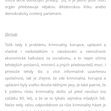
shora skrze donucující příkazy.“ [6]. A je jedno jestli řídící
orgán představuje nějakou diktátorskou kliku anebo
demokraticky zvolený parlament.
Shrnutí
Tolik tedy k problému kriminality, korupce, uplácení a
vlastně i nedostatkům v zásobování a nemožnosti
ekonomické kalkulace za socialismu, a to nejen očima
tehdejších poslanců, ministrů a jiných představitelů moci. I
přestože tehdy šlo o více informačně uzavřenou
společnost, tak je zřejmé, že zde kriminalita, korupce a
uplácení byly vcelku docela běžnými jevy. Je také patrné, že
k jistému růstu kriminality došlo už před revolucí (na
začátku 80. let), a že se to týkalo zejména mladých lidí.
Nelze tedy celou odpovědnost za růst kriminality házet je