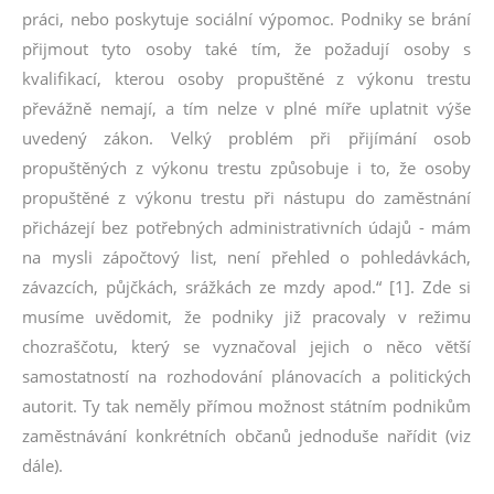
práci, nebo poskytuje sociální výpomoc. Podniky se brání
přijmout tyto osoby také tím, že požadují osoby s
kvalifikací, kterou osoby propuštěné z výkonu trestu
převážně nemají, a tím nelze v plné míře uplatnit výše
uvedený zákon. Velký problém při přijímání osob
propuštěných z výkonu trestu způsobuje i to, že osoby
propuštěné z výkonu trestu při nástupu do zaměstnání
přicházejí bez potřebných administrativních údajů - mám
na mysli zápočtový list, není přehled o pohledávkách,
závazcích, půjčkách, srážkách ze mzdy apod.“ [1]. Zde si
musíme uvědomit, že podniky již pracovaly v režimu
chozraščotu, který se vyznačoval jejich o něco větší
samostatností na rozhodování plánovacích a politických
autorit. Ty tak neměly přímou možnost státním podnikům
zaměstnávání konkrétních občanů jednoduše nařídit (viz
dále).