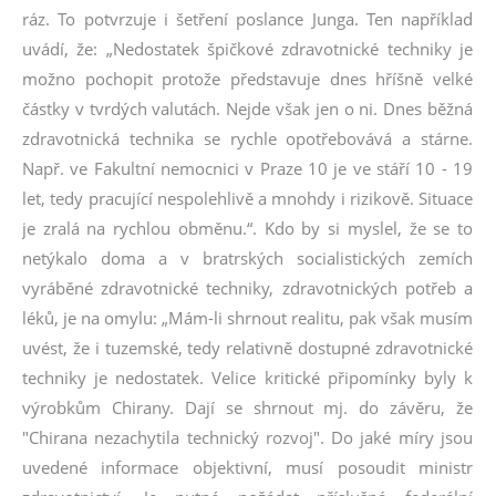
ráz. To potvrzuje i šetření poslance Junga. Ten například
uvádí, že: „Nedostatek špičkové zdravotnické techniky je
možno pochopit protože představuje dnes hříšně velké
částky v tvrdých valutách. Nejde však jen o ni. Dnes běžná
zdravotnická technika se rychle opotřebovává a stárne.
Např. ve Fakultní nemocnici v Praze 10 je ve stáří 10 - 19
let, tedy pracující nespolehlivě a mnohdy i rizikově. Situace
je zralá na rychlou obměnu.“. Kdo by si myslel, že se to
netýkalo doma a v bratrských socialistických zemích
vyráběné zdravotnické techniky, zdravotnických potřeb a
léků, je na omylu: „Mám-li shrnout realitu, pak však musím
uvést, že i tuzemské, tedy relativně dostupné zdravotnické
techniky je nedostatek. Velice kritické připomínky byly k
výrobkům Chirany. Dají se shrnout mj. do závěru, že
"Chirana nezachytila technický rozvoj". Do jaké míry jsou
uvedené informace objektivní, musí posoudit ministr