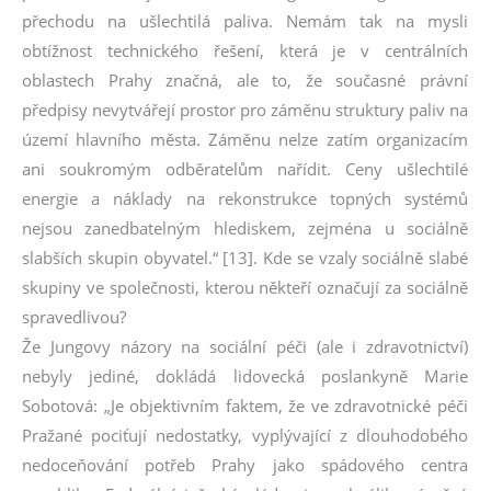
přechodu na ušlechtilá paliva. Nemám tak na mysli
obtížnost technického řešení, která je v centrálních
oblastech Prahy značná, ale to, že současné právní
předpisy nevytvářejí prostor pro záměnu struktury paliv na
území hlavního města. Záměnu nelze zatím organizacím
ani soukromým odběratelům nařídit. Ceny ušlechtilé
energie a náklady na rekonstrukce topných systémů
nejsou zanedbatelným hlediskem, zejména u sociálně
slabších skupin obyvatel.“ [13]. Kde se vzaly sociálně slabé
skupiny ve společnosti, kterou někteří označují za sociálně
spravedlivou?
Že Jungovy názory na sociální péči (ale i zdravotnictví)
nebyly jediné, dokládá lidovecká poslankyně Marie
Sobotová: „Je objektivním faktem, že ve zdravotnické péči
Pražané pociťují nedostatky, vyplývající z dlouhodobého
nedoceňování potřeb Prahy jako spádového centra