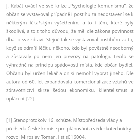
J. Kabát uvádí ve své knize „Psychologie komunismu“, že
občan se vystavoval případně i postihu za nedostavení se k
některým lékařským vyšetřením, a to i těm, které byly
škodlivé, a to z toho důvodu, že měl dle zákona povinnost
dbát o své zdraví. Stejně tak se vystavoval postihům za to,
když se odmítl léčit u někoho, kdo byl pověstně neodborný
a zůstávaly po něm jen převozy na patologii. Léčilo se
výhradně na principu spádovosti místa, kde občan bydlel.
Občanu byl určen lékař a on si nemohl vybrat jiného. Dle
autora od 60. let expandovala komercionalizace vztahů ve
zdravotnictví skrze šedou ekonomiku, klientelismus a
uplácení [22].
[1] Stenoprotokoly 16. schůze, Místopředseda vlády a
předseda České komise pro plánování a vědeckotechnický
rozvoj Miroslav Toman, list s016004,