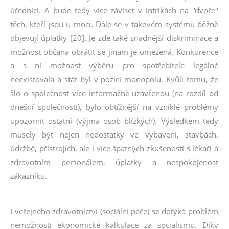
úředníci. A bude tedy více záviset v intrikách na "dvoře"
těch, kteří jsou u moci. Dále se v takovém systému běžně
objevují úplatky [20]. Je zde také snadnější diskriminace a
možnost občana obrátit se jinam je omezená. Konkurence
a s ní možnost výběru pro spotřebitele legálně
neexistovala a stát byl v pozici monopolu. Kvůli tomu, že
šlo o společnost více informačně uzavřenou (na rozdíl od
dnešní společnosti), bylo obtížnější na vzniklé problémy
upozornit ostatní (výjma osob blízkých). Výsledkem tedy
musely být nejen nedostatky ve vybavení, stavbách,
údržbě, přístrojích, ale i více špatných zkušeností s lékaři a
zdravotním personálem, úplatky a nespokojenost
zákazníků.
I veřejného zdravotnictví (sociální péče) se dotýká problém
nemožnosti ekonomické kalkulace za socialismu. Díky