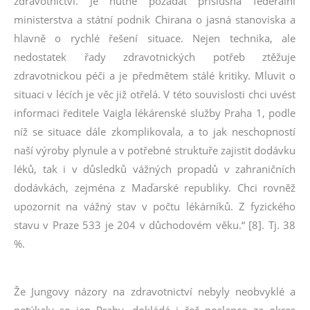
zdravotnictví. Je nutné požádat příslušná federální
ministerstva a státní podnik Chirana o jasná stanoviska a
hlavně o rychlé řešení situace. Nejen technika, ale
nedostatek řady zdravotnických potřeb ztěžuje
zdravotnickou péči a je předmětem stálé kritiky. Mluvit o
situaci v lécích je věc již otřelá. V této souvislosti chci uvést
informaci ředitele Vaigla lékárenské služby Praha 1, podle
níž se situace dále zkomplikovala, a to jak neschopností
naší výroby plynule a v potřebné struktuře zajistit dodávku
léků, tak i v důsledků vážných propadů v zahraničních
dodávkách, zejména z Maďarské republiky. Chci rovněž
upozornit na vážný stav v počtu lékárníků. Z fyzického
stavu v Praze 533 je 204 v důchodovém věku.“ [8]. Tj. 38
%.
Že Jungovy názory na zdravotnictví nebyly neobvyklé a