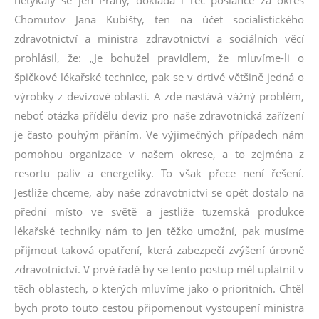
netýkaly se jen Prahy, dokládá i řeč poslance za okres
Chomutov Jana Kubišty, ten na účet socialistického
zdravotnictví a ministra zdravotnictví a sociálních věcí
prohlásil, že: „Je bohužel pravidlem, že mluvíme-li o
špičkové lékařské technice, pak se v drtivé většině jedná o
výrobky z devizové oblasti. A zde nastává vážný problém,
neboť otázka přídělu deviz pro naše zdravotnická zařízení
je často pouhým přáním. Ve výjimečných případech nám
pomohou organizace v našem okrese, a to zejména z
resortu paliv a energetiky. To však přece není řešení.
Jestliže chceme, aby naše zdravotnictví se opět dostalo na
přední místo ve světě a jestliže tuzemská produkce
lékařské techniky nám to jen těžko umožní, pak musíme
přijmout taková opatření, která zabezpečí zvýšení úrovně
zdravotnictví. V prvé řadě by se tento postup měl uplatnit v
těch oblastech, o kterých mluvíme jako o prioritních. Chtěl
bych proto touto cestou připomenout vystoupení ministra