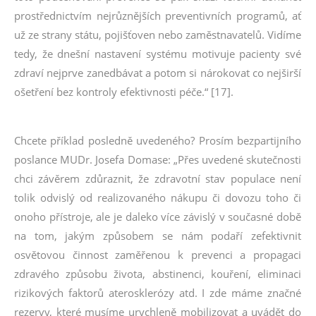
prostřednictvím nejrůznějších preventivních programů, ať
už ze strany státu, pojišťoven nebo zaměstnavatelů. Vidíme
tedy, že dnešní nastavení systému motivuje pacienty své
zdraví nejprve zanedbávat a potom si nárokovat co nejširší
ošetření bez kontroly efektivnosti péče.“ [17].
Chcete příklad posledně uvedeného? Prosím bezpartijního
poslance MUDr. Josefa Domase: „Přes uvedené skutečnosti
chci závěrem zdůraznit, že zdravotní stav populace není
tolik odvislý od realizovaného nákupu či dovozu toho či
onoho přístroje, ale je daleko více závislý v současné době
na tom, jakým způsobem se nám podaří zefektivnit
osvětovou činnost zaměřenou k prevenci a propagaci
zdravého způsobu života, abstinenci, kouření, eliminaci
rizikových faktorů aterosklerózy atd. I zde máme značné
rezervy, které musíme urychleně mobilizovat a uvádět do