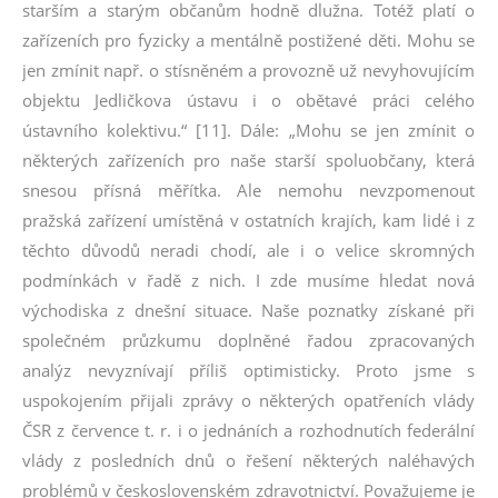
starším a starým občanům hodně dlužna. Totéž platí o
zařízeních pro fyzicky a mentálně postižené děti. Mohu se
jen zmínit např. o stísněném a provozně už nevyhovujícím
objektu Jedličkova ústavu i o obětavé práci celého
ústavního kolektivu.“ [11]. Dále: „Mohu se jen zmínit o
některých zařízeních pro naše starší spoluobčany, která
snesou přísná měřítka. Ale nemohu nevzpomenout
pražská zařízení umístěná v ostatních krajích, kam lidé i z
těchto důvodů neradi chodí, ale i o velice skromných
podmínkách v řadě z nich. I zde musíme hledat nová
východiska z dnešní situace. Naše poznatky získané při
společném průzkumu doplněné řadou zpracovaných
analýz nevyznívají příliš optimisticky. Proto jsme s
uspokojením přijali zprávy o některých opatřeních vlády
ČSR z července t. r. i o jednáních a rozhodnutích federální
vlády z posledních dnů o řešení některých naléhavých
problémů v československém zdravotnictví. Považujeme je