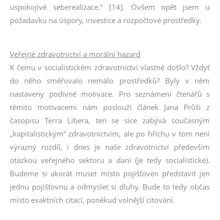
uspokojivé seberealizace.“ [14]. Ovšem opět jsem u
požadavku na úspory, investice a rozpočtové prostředky.
Veřejné zdravotnictví a morální hazard
K čemu v socialistickém zdravotnictví vlastně došlo? Vždyť
do něho směřovalo nemálo prostředků? Byly v něm
nastaveny podivné motivace. Pro seznámení čtenářů s
těmito motivacemi nám poslouží článek Jana Průši z
časopisu Terra Libera, ten se sice zabývá současným
„kapitalistickým“ zdravotnictvím, ale po hříchu v tom není
výrazný rozdíl, i dnes je naše zdravotnictví především
otázkou veřejného sektoru a daní (je tedy socialistické).
Budeme si akorát muset místo pojišťoven představit jen
jednu pojišťovnu a odmyslet si dluhy. Bude to tedy občas
místo exaktních citací, poněkud volnější citování.