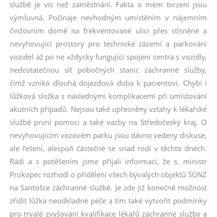
službě je víc než zaměstnání. Fakta o mém tvrzení jsou
výmluvná. Počínaje nevhodným umístěním v nájemním
činžovním domě na frekventované ulici přes stísněné a
nevyhovující prostory pro technické zázemí a parkování
vozidel až po ne vždycky fungující spojení centra s vozidly,
nedostatečnou síť pobočných stanic záchranné služby,
čímž vzniká dlouhá dojezdová doba k pacientovi. Chybí i
lůžková složka s následnými komplikacemi při umísťování
akutních případů. Nejsou také upřesněny vztahy k lékařské
službě první pomoci a také vazby na Středočeský kraj. O
nevyhovujícím vozovém parku jsou dávno vedeny diskuse,
ale řešení, alespoň částečné se snad rodí v těchto dnech.
Rádi a s potěšením jsme přijali informaci, že s. ministr
Prokopec rozhodl o přidělení všech bývalých objektů SÚNZ
na Santošce záchranné službě. Je zde již konečně možnost
zřídit lůžka neodkladné péče a tím také vytvořit podmínky
pro trvalé zvyšování kvalifikace lékařů záchranné služby a