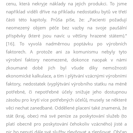
cenu, která nekryje náklady na jejich produkci. To jsme
například viděli dříve na příkladu nedostatku bytů ve třetí
části této kapitoly. Průša píše, že: „Pacienti požadují
neomezený objem péče bez vazby na svoje paušální
příspěvky (které jsou navíc u většiny hrazené státem).“
[16]. To vyvolá nadměrnou poptávku po výrobních
faktorech. A protože ani za komunismu nebyly tyto
výrobní faktory neomezené, dokonce naopak v námi
zkoumané době jich byl všude díky nemožnosti
ekonomické kalkulace, a tím i plýtvání vzácnými výrobními
faktory, nedostatek (vyplýtvání výrobního statku na méně
potřebné, či nepotřebné účely snižuje jeho dostupnou
zásobu pro krytí více potřebných účelů), musely se některé
věci nechat zanedbané. Oddělené placení také znamená, že
stát (kraj, obec) má své peníze za poskytování služeb (to
platí obecně pro poskytování čehokoliv vzácného) jisté a
nic ho nenutí dále své služby zlevňovat a zlepšovat. Občan