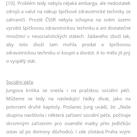
[10]. Problém tedy nebyla nějaká embarga, ale nedostatek
zdrojů a valut na nákup špičkové zdravotnické techniky ze
zahraničí. Prostě ČSSR nebyla schopna na svém území
vyrobit špičkovou zdravotnickou techniku a ani dostatečné
množství v nesocialistických státech žádaného zboží tak,
aby toto zboží tam mohla prodat a špičkovou
zdravotnickou techniku si koupit a dovézt. A to mělo jít prý
o vyspělý stát.
Sociální péče
Jungova kritika se snesla i na pražskou sociální péči.
Můžeme se tedy na následující řádky dívat, jako na
potvrzení druhé kapitoly. Poslanec Jung uvádí, že: „Naše
skupina navštívila i některá zařízení sociální péče, počínaje
skromným zařízením pro osamělé matky přes Jedličkův
ústav až po domovy důchodců. I zde zůstává Praha svým