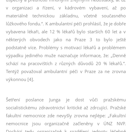
v organizaci a řízení, v kádrovém vybavení, až po
materiálně technickou základnu, včetně současného
lůžkového fondu.“. K ambulantní péči prohlásil, že je dobře
vybavena lékaři, ale 12 % lékařů bylo starších 60 let a v
některých obvodech jako na Praze 3 to bylo ještě
podstatně více. Problémy s motivací lékařů a problémem
výpadku jediného muže naznačuje informace, že: „Denně
schází na pracovištích z různých důvodů 20 % lékařů.“.
Tentýž považoval ambulantní péči v Praze za ne zrovna
výkonnou [4].
Šetření poslance Junga je dost vůči pražskému
socialistickému zdravotnictví kritické až zdrcující. Pražské
fakultní nemocnice zde nevyšly zrovna nejlépe: „Fakultní
nemocnice jsou organizačně začleněny v ÚNZ NVP.
Dochází tedy organizačně k rozdělení jednoty léčebně