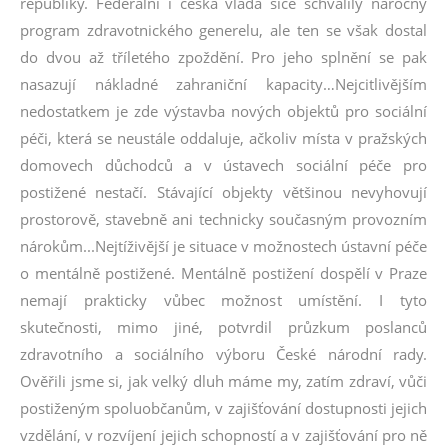
republiky. Federální i česká vláda sice schválily náročný
program zdravotnického generelu, ale ten se však dostal
do dvou až tříletého zpoždění. Pro jeho splnění se pak
nasazují nákladné zahraniční kapacity…Nejcitlivějším
nedostatkem je zde výstavba nových objektů pro sociální
péči, která se neustále oddaluje, ačkoliv místa v pražských
domovech důchodců a v ústavech sociální péče pro
postižené nestačí. Stávající objekty většinou nevyhovují
prostorově, stavebně ani technicky současným provozním
nárokům...Nejtíživější je situace v možnostech ústavní péče
o mentálně postižené. Mentálně postižení dospělí v Praze
nemají prakticky vůbec možnost umístění. I tyto
skutečnosti, mimo jiné, potvrdil průzkum poslanců
zdravotního a sociálního výboru České národní rady.
Ověřili jsme si, jak velký dluh máme my, zatím zdraví, vůči
postiženým spoluobčanům, v zajišťování dostupnosti jejich
vzdělání, v rozvíjení jejich schopností a v zajišťování pro ně