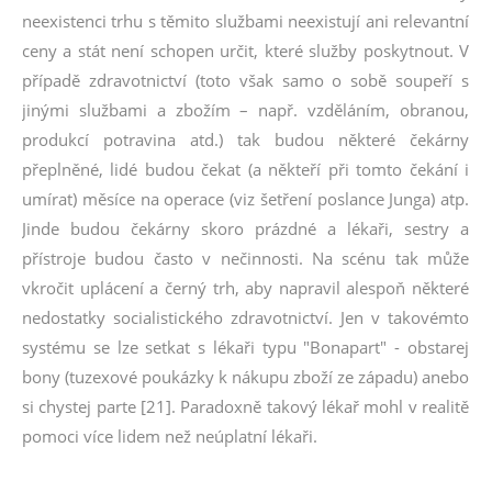
neexistenci trhu s těmito službami neexistují ani relevantní
ceny a stát není schopen určit, které služby poskytnout. V
případě zdravotnictví (toto však samo o sobě soupeří s
jinými službami a zbožím – např. vzděláním, obranou,
produkcí potravina atd.) tak budou některé čekárny
přeplněné, lidé budou čekat (a někteří při tomto čekání i
umírat) měsíce na operace (viz šetření poslance Junga) atp.
Jinde budou čekárny skoro prázdné a lékaři, sestry a
přístroje budou často v nečinnosti. Na scénu tak může
vkročit uplácení a černý trh, aby napravil alespoň některé
nedostatky socialistického zdravotnictví. Jen v takovémto
systému se lze setkat s lékaři typu "Bonapart" - obstarej
bony (tuzexové poukázky k nákupu zboží ze západu) anebo
si chystej parte [21]. Paradoxně takový lékař mohl v realitě
pomoci více lidem než neúplatní lékaři.