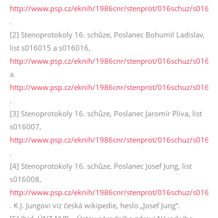
http://www.psp.cz/eknih/1986cnr/stenprot/016schuz/s0160
.
[2] Stenoprotokoly 16. schůze, Poslanec Bohumil Ladislav,
list s016015 a s016016,
http://www.psp.cz/eknih/1986cnr/stenprot/016schuz/s0160
a
http://www.psp.cz/eknih/1986cnr/stenprot/016schuz/s0160
.
[3] Stenoprotokoly 16. schůze, Poslanec Jaromír Plíva, list
s016007,
http://www.psp.cz/eknih/1986cnr/stenprot/016schuz/s0160
.
[4] Stenoprotokoly 16. schůze, Poslanec Josef Jung, list
s016008,
http://www.psp.cz/eknih/1986cnr/stenprot/016schuz/s0160
. K J. Jungovi viz česká wikipedie, heslo „Josef Jung“.