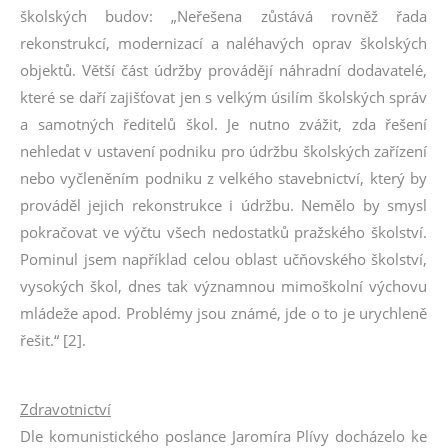
školských budov: „Neřešena zůstává rovněž řada
rekonstrukcí, modernizací a naléhavých oprav školských
objektů. Větší část údržby provádějí náhradní dodavatelé,
které se daří zajišťovat jen s velkým úsilím školských správ
a samotných ředitelů škol. Je nutno zvážit, zda řešení
nehledat v ustavení podniku pro údržbu školských zařízení
nebo vyčleněním podniku z velkého stavebnictví, který by
prováděl jejich rekonstrukce i údržbu. Nemělo by smysl
pokračovat ve výčtu všech nedostatků pražského školství.
Pominul jsem například celou oblast učňovského školství,
vysokých škol, dnes tak významnou mimoškolní výchovu
mládeže apod. Problémy jsou známé, jde o to je urychleně
řešit.“ [2].
Zdravotnictví
Dle komunistického poslance Jaromíra Plívy docházelo ke