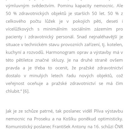
výmluvným svědectvím. Pominu kapacity nemocnic. Ale
50 % zdravotnických objektů je starších 50 let. 50 % z
celkového počtu lůžek je v pokojích pěti, deseti i
vícelůžkových s minimálním sociálním zázemím pro
pacienty i zdravotnický personál. Snad nejnaléhavější je
situace v technickém stavu provozních zařízení, tj. kotelen,
kuchyní a rozvodů. Harmonogram oprav a výstavby má v
této pětiletce značné skluzy. Je na druhé straně ovšem
pravda a je třeba to ocenit, že pražské zdravotnictví
dostalo v minulých letech řadu nových objektů, což
veřejnost oceňuje a pražské zdravotnictví se má čím
chlubit.“ [6].
Jak je ze schůze patrné, tak poslanec viděl Plíva výstavbu
nemocnic na Proseku a na Košíku poněkud optimisticky.
Komunistický poslanec František Antony na 16. schůzi ČNR