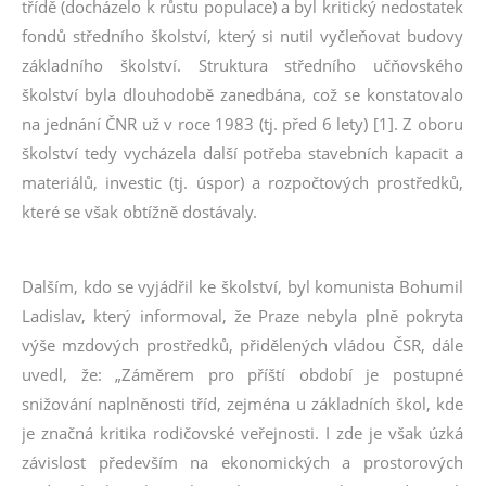
třídě (docházelo k růstu populace) a byl kritický nedostatek
fondů středního školství, který si nutil vyčleňovat budovy
základního školství. Struktura středního učňovského
školství byla dlouhodobě zanedbána, což se konstatovalo
na jednání ČNR už v roce 1983 (tj. před 6 lety) [1]. Z oboru
školství tedy vycházela další potřeba stavebních kapacit a
materiálů, investic (tj. úspor) a rozpočtových prostředků,
které se však obtížně dostávaly.
Dalším, kdo se vyjádřil ke školství, byl komunista Bohumil
Ladislav, který informoval, že Praze nebyla plně pokryta
výše mzdových prostředků, přidělených vládou ČSR, dále
uvedl, že: „Záměrem pro příští období je postupné
snižování naplněnosti tříd, zejména u základních škol, kde
je značná kritika rodičovské veřejnosti. I zde je však úzká
závislost především na ekonomických a prostorových