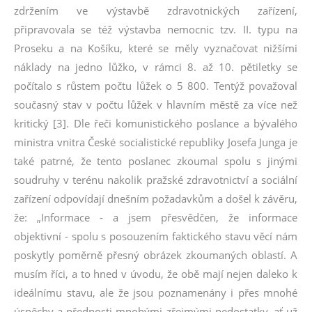
zdržením ve výstavbě zdravotnických zařízení,
připravovala se též výstavba nemocnic tzv. II. typu na
Proseku a na Košíku, které se měly vyznačovat nižšími
náklady na jedno lůžko, v rámci 8. až 10. pětiletky se
počítalo s růstem počtu lůžek o 5 800. Tentýž považoval
současný stav v počtu lůžek v hlavním městě za více než
kritický [3]. Dle řeči komunistického poslance a bývalého
ministra vnitra České socialistické republiky Josefa Junga je
také patrné, že tento poslanec zkoumal spolu s jinými
soudruhy v terénu nakolik pražské zdravotnictví a sociální
zařízení odpovídají dnešním požadavkům a došel k závěru,
že: „Informace - a jsem přesvědčen, že informace
objektivní - spolu s posouzením faktického stavu věcí nám
poskytly poměrně přesný obrázek zkoumaných oblastí. A
musím říci, a to hned v úvodu, že obě mají nejen daleko k
ideálnímu stavu, ale že jsou poznamenány i přes mnohé
úspěchy a přednosti mnohými zřejmými nedostatky, ať už