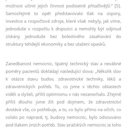
možnost učinit jejich činnost podstatně přitažlivější.“ [5].
Samozřejmě to opět představovalo tlak na úspory,
investice a rozpočtové zdroje, které však nebyly, jak víme,
jednoduše v rozpočtu k dispozici a nemohly být odjinud
získány jednoduše bez bolestivého zasahování do
struktury tehdejší ekonomiky a bez utažení opasků.
Zanedbanost nemocnic, špatný technický stav a nevábné
poměry pacientů dokládají následující slova: „Několik slov
k otázce stavu budov, zdravotnické techniky, léků a
zdravotnických potřeb. To, co jsme v těchto oblastech
viděli a slyšeli, příliš optimismu v nás nezanechalo. Zřejmě
příliš dlouho jsme žili pod dojmem, že zdravotnictví
dostává vše, co potřebuje, a to, co bylo přímo na očích, co
volalo po nápravě, tj. budovy nemocnic, bylo odsouváno
pod tlakem jiných potřeb. Stav pražských nemocnic je toho