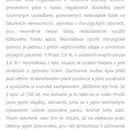
preventivní péče s řadou negativních důsledků. Jejich
souhrnným výsledkem, pomineme-li nedostatek lůžek ve
fakultních nemocnicích, zejména v chirurgických oborech,
jsou neúměrné čekací doby, nedostatečné využití
lůžkového fondu apod. Nezvládnutí rychlé chirurgické
pomoci je jednou z příčin nepříznivého údaje o úmrtnosti
přijatých pacientů. V Praze 5,6 %, v ostatních krajích pouze
3,6 %.“. Východiska z této situace se ovšem hledala v jiné
struktuře a způsobu řízení. Záchranná služba byla ještě
pod větším drobnohledem páně poslance a jeho soudruhů
a vysloužila si ironické zavtipkování: „Můžeme být hrdi, že
jí bylo už 130 let. Ale bohužel je to také na ní vidět. Prošli
jsme jejími objekty, seznámili jsme se s jejím technickým
vybavením včetně vozového parku. Kromě toho stáří,
říkám otevřeně, není čím se chlubit, až na obětavou práci
většiny jejích pracovníků, pro něž příslušnost k záchranné