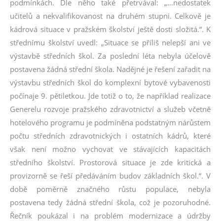
podmínkách. Dle něho také přetrvával: „…nedostatek
učitelů a nekvalifikovanost na druhém stupni. Celkově je
kádrová situace v pražském školství ještě dosti složitá.“. K
střednímu školství uvedl: „Situace se příliš nelepší ani ve
výstavbě středních škol. Za poslední léta nebyla účelově
postavena žádná střední škola. Nadějné je řešení zařadit na
výstavbu středních škol do komplexní bytové vybavenosti
počínaje 9. pětiletkou. Jde totiž o to, že například realizace
Generelu rozvoje pražského zdravotnictví a služeb včetně
hotelového programu je podmíněna podstatným nárůstem
počtu středních zdravotnických i ostatních kádrů, které
však není možno vychovat ve stávajících kapacitách
středního školství. Prostorová situace je zde kritická a
provizorně se řeší předáváním budov základních škol.“. V
době poměrně značného růstu populace, nebyla
postavena tedy žádná střední škola, což je pozoruhodné.
Řečník poukázal i na problém modernizace a údržby