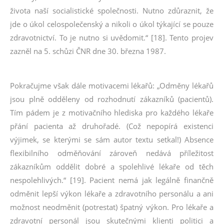
života naší socialistické společnosti. Nutno zdůraznit, že
jde o úkol celospolečenský a nikoli o úkol týkající se pouze
zdravotnictví. To je nutno si uvědomit.“ [18]. Tento projev
zazněl na 5. schůzi ČNR dne 30. března 1987.
Pokračujme však dále motivacemi lékařů: „Odměny lékařů
jsou plně odděleny od rozhodnutí zákazníků (pacientů).
Tím pádem je z motivačního hlediska pro každého lékaře
přání pacienta až druhořadé. (Což nepopírá existenci
výjimek, se kterými se sám autor textu setkal!) Absence
flexibilního odměňování zároveň nedává příležitost
zákazníkům oddělit dobré a spolehlivé lékaře od těch
nespolehlivých.“ [19]. Pacient nemá jak legálně finančně
odměnit lepší výkon lékaře a zdravotního personálu a ani
možnost neodměnit (potrestat) špatný výkon. Pro lékaře a
zdravotní personál jsou skutečnými klienti politici a