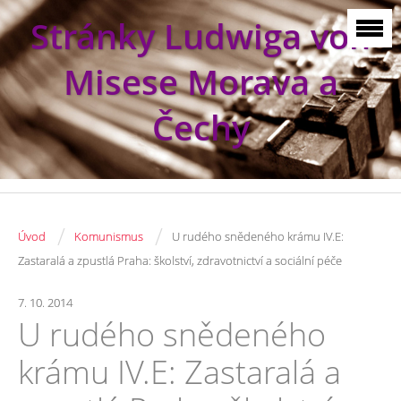
Stránky Ludwiga von
Misese Morava a
Čechy
/
/
Úvod
Komunismus
U rudého snědeného krámu IV.E:
Zastaralá a zpustlá Praha: školství, zdravotnictví a sociální péče
7. 10. 2014
U rudého snědeného
krámu IV.E: Zastaralá a