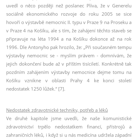
uvedl o něco později než poslanec Plíva, že v Generelu
sociálně ekonomického rozvoje do roku 2005 se sice
hovoří o výstavbě nemocnic II. typu v Praze 9 na Proseku a
v Praze 4 na Košíku, ale s tím, že zahájení těchto staveb se
připravuje na léta 1994 a na Košíku dokonce až na rok
1996. Dle Antonyho pak hrozilo, že: „Při současném tempu
výstavby nemocnic se - myslím právem - domnívám, že
jejich dokončení bude až v příštím tisíciletí. Konkrétně tak
pozdním zahájením výstavby nemocnice dejme tomu na
Košíku vznikne v oblasti Prahy 4 ke konci století
nedostatek 1250 lůžek.“ [7].
Nedostatek zdravotnické techniky, potřeb a léků
Ve druhé kapitole jsme uvedli, že naše komunistické
zdravotnictví trpělo nedostatkem financí, přístrojů a
zahraničních léků, i když si u nás medicína udržela západní