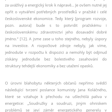
za uvážlivý a energický krok k nápravě... Je ovšem nutné jej
opřít o vytváření potřebných prostředků v pražské i celé
československé ekonomice. Tedy který [program rozvoje,
pozn. autora] bude s to potvrdit pražskému i
československému zdravotnictví jeho dosavadní dobré
jméno.“ [12]. A jsme zase u toho stejného, nebyly úspory
na investice. A rozpočtové zdroje nebyly, jak víme,
jednoduše v rozpočtu k dispozici a nemohly být odjinud
získány jednoduše bez bolestivého zasahování do
struktury tehdejší ekonomiky a bez utažení opasků.
O úrovni blahobytu některých občanů nepřímo svědčí
následující tvrzení poslance komunisty Jana Koláčného,
které se vztahuje k přechodu na ušlechtilá paliva v
energetice: „Soudružky a soudruzi, jiným ohniskem
problémů se jeví záměr energetického generelu v