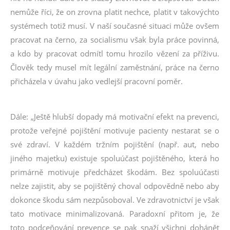
nemůže říci, že on zrovna platit nechce, platit v takovýchto
systémech totiž musí. V naší současné situaci může ovšem
pracovat na černo, za socialismu však byla práce povinná,
a kdo by pracovat odmítl tomu hrozilo vězení za příživu.
Člověk tedy musel mít legální zaměstnání, práce na černo
přicházela v úvahu jako vedlejší pracovní poměr.
Dále: „Ještě hlubší dopady má motivační efekt na prevenci,
protože veřejné pojištění motivuje pacienty nestarat se o
své zdraví. V každém tržním pojištění (např. aut, nebo
jiného majetku) existuje spoluúčast pojištěného, která ho
primárně motivuje předcházet škodám. Bez spoluúčasti
nelze zajistit, aby se pojištěný choval odpovědně nebo aby
dokonce škodu sám nezpůsoboval. Ve zdravotnictví je však
tato motivace minimalizovaná. Paradoxní přitom je, že
toto podceňování prevence se pak snaží všichni dohánět