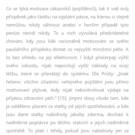
Co se týká motivace zákazníků (pojištěnců), tak ti vidí svůj
příspěvek jako částku na výplatní pásce, na kterou si stejně
nemůžou nikdy sáhnout anebo v horším případě tyto
peníze nevidí nikdy. To u nich vyvolává předvídatelné
chování, kdy jsou lidé racionálně motivováni ze svého
paušálního příspěvku dostat co nejvyšší množství péče. A
to bez ohledu na její efektivnost. I když přečerpají výšši
svého odvodu, nijak nepociťují vyšší náklady na svoji
léčbu, které se přenášejí do systému. Dle Průšy: „Jinak
řečeno: všichni účastníci veřejného pojištění jsou přímo
motivovaní plýtvat, tedy nijak nekontrolovat výdaje na
přijatou zdravotní péči.“ [15]. Jinými slovy všude tam, kde
je odděleno placení za statky od jejich spotřebování, a kde
jsou dané statky nabídnuty jakoby zdarma, dochází k
nadměrné poptávce po těchto statcích a jejich nadměrné
spotřebě. To platí i tehdy, pokud jsou nabídnuty jen za