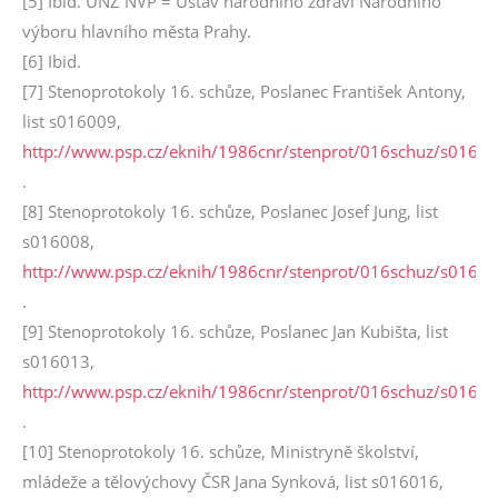
[5] Ibid. ÚNZ NVP = Ústav národního zdraví Národního
výboru hlavního města Prahy.
[6] Ibid.
[7] Stenoprotokoly 16. schůze, Poslanec František Antony,
list s016009,
http://www.psp.cz/eknih/1986cnr/stenprot/016schuz/s0160
.
[8] Stenoprotokoly 16. schůze, Poslanec Josef Jung, list
s016008,
http://www.psp.cz/eknih/1986cnr/stenprot/016schuz/s0160
.
[9] Stenoprotokoly 16. schůze, Poslanec Jan Kubišta, list
s016013,
http://www.psp.cz/eknih/1986cnr/stenprot/016schuz/s0160
.
[10] Stenoprotokoly 16. schůze, Ministryně školství,
mládeže a tělovýchovy ČSR Jana Synková, list s016016,