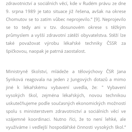
zdravotnictví a sociálních věcí, kde v Rudém právu ze dne
9. srpna 1989 je tato situace již řešena, avšak na okrese
Chomutov se to zatím vůbec neprojevilo.“ [9]. Neprojevilo
se to tedy ani v tzv. dosunovém okrese s těžkým
průmyslem a vyšší zdravotní zátěží obyvatelstva. Stěží lze
také považovat výrobu lékařské techniky ČSSR za
špičkovou, naopak je patrná zaostalost.
Ministryně školství, mládeže a tělovýchovy ČSR Jana
Synková reagovala na jeden z Jungových dotazů a mimo
jiné k lékařskému vybavení uvedla, že: " Vybavení
vysokých škol, zejména lékařských, novou technikou
uskutečňujeme podle současných ekonomických možností
spolu s ministerstvem zdravotnictví a sociálních věcí ve
vzájemné koordinaci. Nutno říci, že to není lehké, ale
využíváme i vedlejší hospodářské činnosti vysokých škol.“