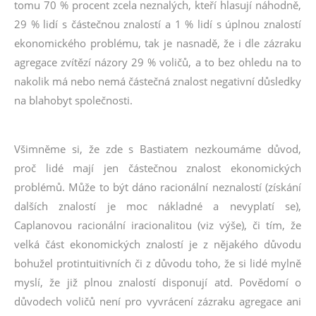
tomu 70 % procent zcela neznalých, kteří hlasují náhodně,
29 % lidí s částečnou znalostí a 1 % lidí s úplnou znalostí
ekonomického problému, tak je nasnadě, že i dle zázraku
agregace zvítězí názory 29 % voličů, a to bez ohledu na to
nakolik má nebo nemá částečná znalost negativní důsledky
na blahobyt společnosti.
Všimněme si, že zde s Bastiatem nezkoumáme důvod,
proč lidé mají jen částečnou znalost ekonomických
problémů. Může to být dáno racionální neznalostí (získání
dalších znalostí je moc nákladné a nevyplatí se),
Caplanovou racionální iracionalitou (viz výše), či tím, že
velká část ekonomických znalostí je z nějakého důvodu
bohužel protintuitivních či z důvodu toho, že si lidé mylně
myslí, že již plnou znalostí disponují atd. Povědomí o
důvodech voličů není pro vyvrácení zázraku agregace ani