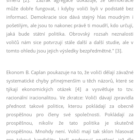
směru [2]. "'Zázrak agregace' dokazuje, že demokracie
může dobře fungovat, i kdyby voliči byli v podstatě bez
informací. Demokracie sice dává stejný hlas moudrým i
pošetilým, ale jsou to nakonec právě ti moudří, kdo určují,
jaká bude státní politika. Obrovský rozsah neznalosti
voličů nám sice potvrzují stále další a další studie, ale v
tomto ohledu jsou jejich výsledky bezpředmětné." [3].
Ekonom B. Caplan poukazuje na to, že voliči dělají závažné
systematické chyby přinejmenším u těch názorů, které se
týkají ekonomických otázek [4] a vysvětluje to tzv.
racionální iracionalitou. Ve zkratce: Voliči dávají zpravidla
přednost takové politice, kterou pokládají za obecně
prospěšnou pro členy své společnosti. Pokládají za
prospěšnou, nikoliv že tato politika je skutečně
prospěšnou. Mnohdy není. Voliči mají tak sklon hlasovat
pro takové kandidáty, kteří podporují opatření, jež dle