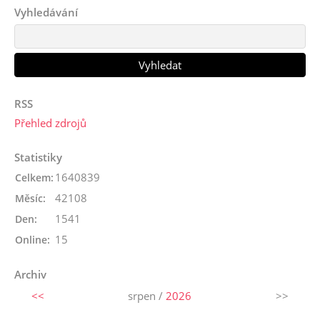
Vyhledávání
RSS
Přehled zdrojů
Statistiky
1640839
Celkem:
42108
Měsíc:
1541
Den:
15
Online:
Archiv
<<
srpen /
2026
>>