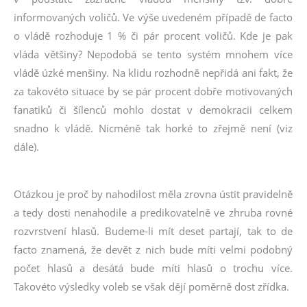
informovaných voličů. Ve výše uvedeném případě de facto
o vládě rozhoduje 1 % či pár procent voličů. Kde je pak
vláda většiny? Nepodobá se tento systém mnohem více
vládě úzké menšiny. Na klidu rozhodně nepřidá ani fakt, že
za takovéto situace by se pár procent dobře motivovaných
fanatiků či šílenců mohlo dostat v demokracii celkem
snadno k vládě. Nicméně tak horké to zřejmě není (viz
dále).
Otázkou je proč by nahodilost měla zrovna ústit pravidelně
a tedy dosti nenahodile a predikovatelně ve zhruba rovné
rozvrstvení hlasů. Budeme-li mít deset partají, tak to de
facto znamená, že devět z nich bude míti velmi podobný
počet hlasů a desátá bude míti hlasů o trochu více.
Takovéto výsledky voleb se však dějí poměrně dost zřídka.