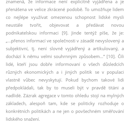
znamená, že informace není explicitně vyjádřena a je
přenášena ve velice zkrácené podobě. To umožňuje lidem
co nejlépe využívat omezenou schopnost lidské mysli
neustále tvořit, objevovat a předávat novou
podnikatelskou informaci [9]. Jinde tentýž píše, že je:
„...přenos informací ve společnosti v zásadě nevyslovený a
subjektivní, tj. není slovně vyjádřený a artikulovaný, a
dochází k němu velmi souhrnným způsobem…“ [10]. Čili
lidé, kteří jsou dobře informovaní o všech důsledcích
různých ekonomických a i jiných politik se v populaci
vlastně vůbec nevyskytují. Pokud bychom takové lidi
předpokládali, tak by to museli být v pravdě titáni a
nadlidé. Zázrak agregace v tomto ohledu stojí na mylných
základech, alespoň tam, kde se politicky rozhoduje o
konkrétních politikách a ne jen o povšechném směřování
lidského snažení.