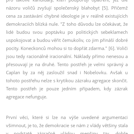
názoru voličů zvyšují společenský blahobyt [5]. Přičemž
cena za zastávání chybné ideologie je v reálně existujících
demokraciích blízká nule. "Z toho důvodu lze očekávat, že
lidé budou svou poptávku po politických sebeklamech
uspokojovat a budou věřit čemukoliv, co jim přináší dobré
pocity. Koneckonců mohou si to dopřát zdarma." [6]. Voliči
jsou tedy racionálně iracionální. Náklady přímo nenesou a
přesouvají je na druhé. Tento postřeh je velmi správný a
Caplan by za něj zasloužil snad i Nobelovku. Avšak u
tohoto postřehu nelze s krytikou zázraku agregace skončit.
Tento postřeh je pouze jedním případem, kdy zázrak
agregace nefunguje.
První věci, které si lze na výše uvedené argumentaci
všimnout, je to, že demokracie se nám z vlády většiny stala
v podstatě zázračně vládou menšiny tzv. dobře