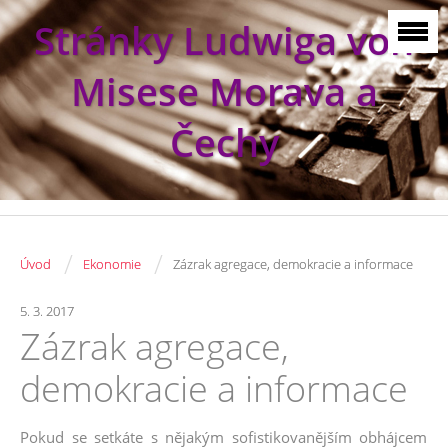
Stránky Ludwiga von
Misese Morava a
Čechy
/
/
Úvod
Ekonomie
Zázrak agregace, demokracie a informace
5. 3. 2017
Zázrak agregace,
demokracie a informace
Pokud se setkáte s nějakým sofistikovanějším obhájcem