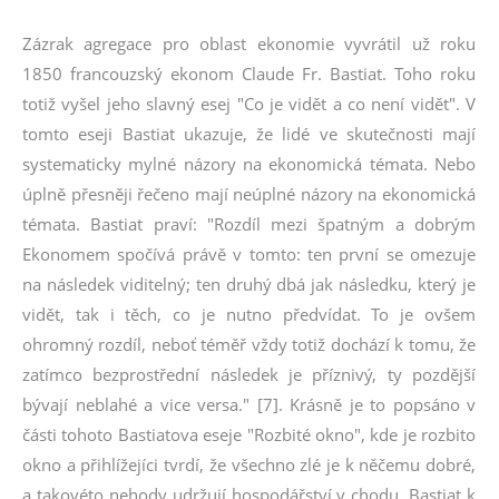
Zázrak agregace pro oblast ekonomie vyvrátil už roku
1850 francouzský ekonom Claude Fr. Bastiat. Toho roku
totiž vyšel jeho slavný esej "Co je vidět a co není vidět". V
tomto eseji Bastiat ukazuje, že lidé ve skutečnosti mají
systematicky mylné názory na ekonomická témata. Nebo
úplně přesněji řečeno mají neúplné názory na ekonomická
témata. Bastiat praví: "Rozdíl mezi špatným a dobrým
Ekonomem spočívá právě v tomto: ten první se omezuje
na následek viditelný; ten druhý dbá jak následku, který je
vidět, tak i těch, co je nutno předvídat. To je ovšem
ohromný rozdíl, neboť téměř vždy totiž dochází k tomu, že
zatímco bezprostřední následek je příznivý, ty pozdější
bývají neblahé a vice versa." [7]. Krásně je to popsáno v
části tohoto Bastiatova eseje "Rozbité okno", kde je rozbito
okno a přihlížejíci tvrdí, že všechno zlé je k něčemu dobré,
a takovéto nehody udržují hospodářství v chodu. Bastiat k