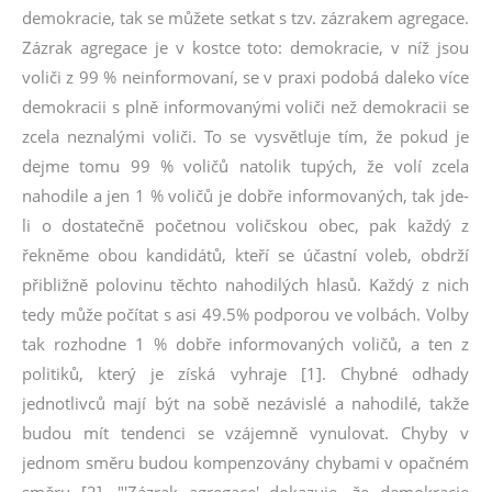
demokracie, tak se můžete setkat s tzv. zázrakem agregace.
Zázrak agregace je v kostce toto: demokracie, v níž jsou
voliči z 99 % neinformovaní, se v praxi podobá daleko více
demokracii s plně informovanými voliči než demokracii se
zcela neznalými voliči. To se vysvětluje tím, že pokud je
dejme tomu 99 % voličů natolik tupých, že volí zcela
nahodile a jen 1 % voličů je dobře informovaných, tak jde-
li o dostatečně početnou voličskou obec, pak každý z
řekněme obou kandidátů, kteří se účastní voleb, obdrží
přibližně polovinu těchto nahodilých hlasů. Každý z nich
tedy může počítat s asi 49.5% podporou ve volbách. Volby
tak rozhodne 1 % dobře informovaných voličů, a ten z
politiků, který je získá vyhraje [1]. Chybné odhady
jednotlivců mají být na sobě nezávislé a nahodilé, takže
budou mít tendenci se vzájemně vynulovat. Chyby v
jednom směru budou kompenzovány chybami v opačném