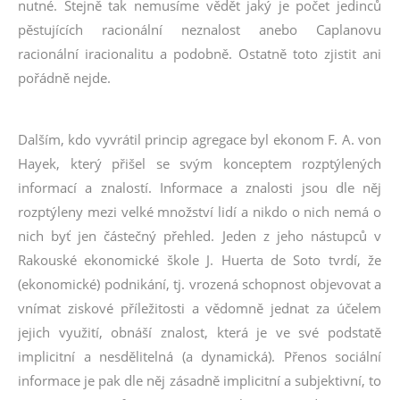
nutné. Stejně tak nemusíme vědět jaký je počet jedinců
pěstujících racionální neznalost anebo Caplanovu
racionální iracionalitu a podobně. Ostatně toto zjistit ani
pořádně nejde.
Dalším, kdo vyvrátil princip agregace byl ekonom F. A. von
Hayek, který přišel se svým konceptem rozptýlených
informací a znalostí. Informace a znalosti jsou dle něj
rozptýleny mezi velké množství lidí a nikdo o nich nemá o
nich byť jen částečný přehled. Jeden z jeho nástupců v
Rakouské ekonomické škole J. Huerta de Soto tvrdí, že
(ekonomické) podnikání, tj. vrozená schopnost objevovat a
vnímat ziskové příležitosti a vědomně jednat za účelem
jejich využití, obnáší znalost, která je ve své podstatě
implicitní a nesdělitelná (a dynamická). Přenos sociální
informace je pak dle něj zásadně implicitní a subjektivní, to