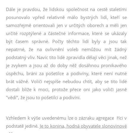
Dále je pravdou, že lidskou společnost na cestě staletími
posunovalo vpřed relativně málo bystrých lidí, kteří se
samozřejmě orientovali jen v určitých oborech a měli jen
určité rozptýlené a částečné informace, které se ukázaly
být časem správné. Počty těchto lidí byly a jsou tak
nepatrné, že na ovlivnění voleb nemůžou mít žádný
podstatný vliv. Navíc tito lidé zpravidla dělají věci jinak, než
je zvykem a jsou až do doby něž dosáhnou pronikavého
úspěchu, bráni za pošetilce a podivíny, které není nutné
brát vážně. Voliči nejspíše nebudou chtít, aby se tito lidé
dostali blíže k moci, protože přece oni jako voliči jasně
"vědí", že jsou to pošetilci a podivíni.
Vzhledem k výše uvedenému lze o zázraku agregace říci v
podstatě jediné.
Je to konina, hodná obyvatele slonovinové