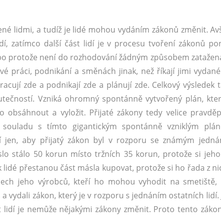
ořené lidmi, a tudíž je lidé mohou vydáním zákonů změnit. Av
dí, zatímco další část lidí je v procesu tvoření zákonů p
bo protože není do rozhodování žádným způsobem zatažena. 
své práci, podnikání a směnách jinak, než říkají jimi vydan
racují zde a podnikají zde a plánují zde. Celkový výsledek 
utečností. Vzniká ohromný spontánně vytvořený plán, kte
 obsáhnout a vyložit. Přijaté zákony tedy velice pravd
 souladu s tímto gigantickým spontánně vzniklým plán
 jen, aby přijatý zákon byl v rozporu se známým jednán
áslo stálo 50 korun místo tržních 35 korun, protože si jeho
k lidé přestanou část másla kupovat, protože si ho řada z n
ech jeho výrobců, kteří ho mohou vyhodit na smetiště,
i a vydali zákon, který je v rozporu s jednáním ostatních lidí.
st lidí je nemůže nějakými zákony změnit. Proto tento zákon