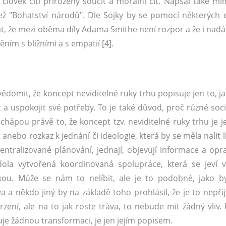
člověk cítí přirozený soucit a morální cit. Napsal také mim
než "Bohatství národů". Dle Sojky by se pomocí některých c
, že mezi oběma díly Adama Smithe není rozpor a že i nadá
ním s bližními a s empatií [4].
ědomit, že koncept neviditelné ruky trhu popisuje jen to, ja
it a uspokojit své potřeby. To je také důvod, proč různé soci
chápou právě to, že koncept tzv. neviditelné ruky trhu je j
at anebo rozkaz k jednání či ideologie, která by se měla nalit
centralizované plánování, jednají, objevují informace a opr
zdola vytvořená koordinovaná spolupráce, která se jeví 
ukou. Může se nám to nelíbit, ale je to podobné, jako b
a někdo jiný by na základě toho prohlásil, že je to nepřij
rzení, ale na to jak roste tráva, to nebude mít žádný vliv.
zuje žádnou transformaci, je jen jejím popisem.