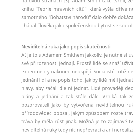
na dvou stranách [3]. Adam Smith také tvrdil, že 
knihu "Teorie mravních citů", která vyšla dříve 
samotného "Bohatství národů" dalo dobře dokázat
chápal člověka jako společenskou bytost se soucítě
Neviditelná ruka jako popis skutečnosti
Ať je to s Adamem Smithem jakkoliv, je nutné si uv
své přirozenosti jednají. Prostě lidé se snaží uživ
experimenty nakonec neuspějí. Socialisté totiž ne
jednání lidí a ne popis toho, jak by lidé měli jedn
hlavy, aby začali dle ní jednat. Lidé provádějí de
plány a jednání a tak stále dále. Vzniká tak 
pozorovateli jako by vytvořená neviditelnou r
přírodovědec popsal, jakým způsobem roste tráva 
tráva by měla růst jinak. Možná je to zajímavé tv
neviditelná ruky tedy nic nepřevrací a ani nereali