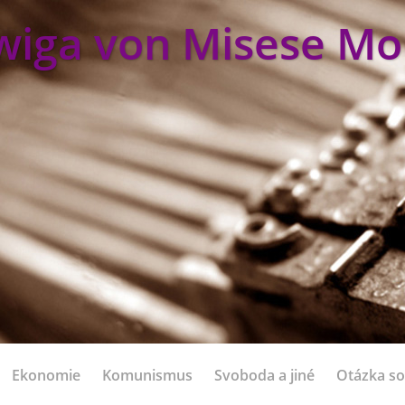
wiga von Misese Mo
Ekonomie
Komunismus
Svoboda a jiné
Otázka so