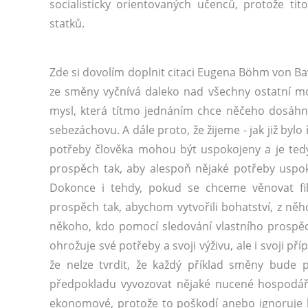
socialisticky orientovaných učenců, protože ti
statků.
Zde si dovolím doplnit citaci Eugena Böhm von B
ze směny vyčnívá daleko nad všechny ostatní mo
mysl, která títmo jednáním chce něčeho dosáhno
sebezáchovu. A dále proto, že žijeme - jak již bylo
potřeby člověka mohou být uspokojeny a je ted
prospěch tak, aby alespoň nějaké potřeby uspok
Dokonce i tehdy, pokud se chceme věnovat fil
prospěch tak, abychom vytvořili bohatství, z něh
někoho, kdo pomocí sledování vlastního prospě
ohrožuje své potřeby a svoji výživu, ale i svoji 
že nelze tvrdit, že každý příklad směny bude 
předpokladu vyvozovat nějaké nucené hospodářsk
ekonomové, protože to poškodí anebo ignoruje lid