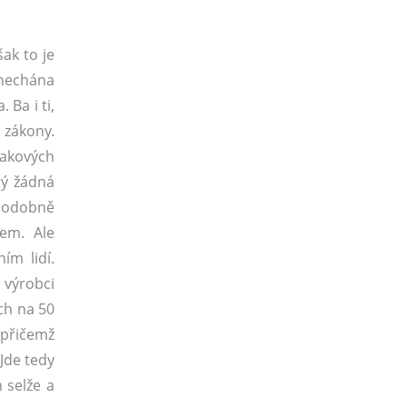
šak to je
onechána
Ba i ti,
é zákony.
takových
rý žádná
ěpodobně
em. Ale
ím lidí.
 výrobci
ich na 50
 přičemž
 Jde tedy
 selže a