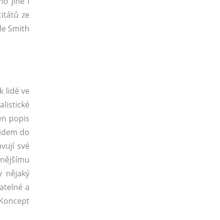
o jiné i
itátů ze
le Smith
k lidé ve
alistické
en popis
 lidem do
avují své
vnějšímu
y nějaký
atelné a
 Koncept