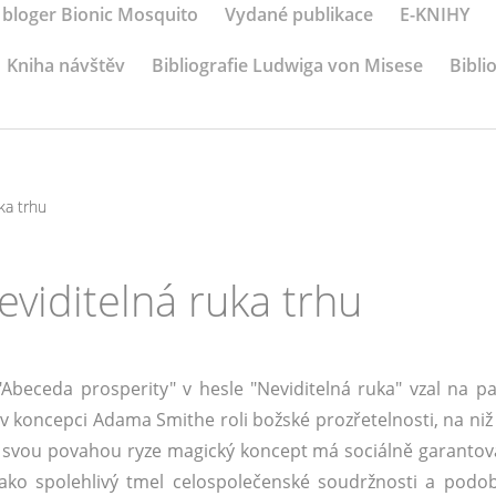
 bloger Bionic Mosquito
Vydané publikace
E-KNIHY
Kniha návštěv
Bibliografie Ludwiga von Misese
Bibli
uka trhu
neviditelná ruka trhu
"Abeceda prosperity" v hesle "Neviditelná ruka" vzal na paš
 v koncepci Adama Smithe roli božské prozřetelnosti, na niž
to svou povahou ryze magický koncept má sociálně garantova
jako spolehlivý tmel celospolečenské soudržnosti a podo