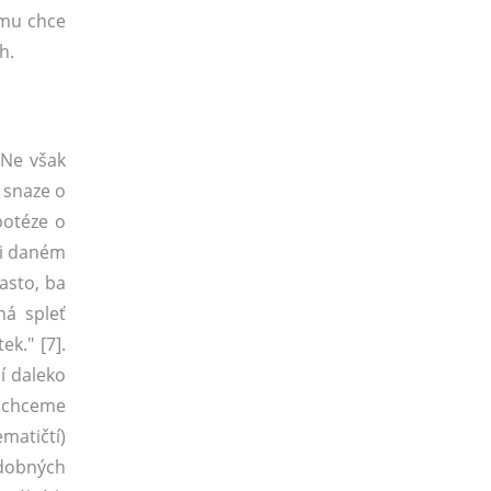
 mu chce
h.
 Ne však
 snaze o
potéze o
ři daném
asto, ba
ná spleť
k." [7].
í daleko
m chceme
matičtí)
podobných