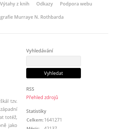
Výtahy z knih
Odkazy
Podpora webu
ografie Murraye N. Rothbarda
Vyhledávání
RSS
Přehled zdrojů
kál tzv.
 západní
Statistiky
t totéž,
1641271
Celkem:
bně jako
42137
Měsíc: