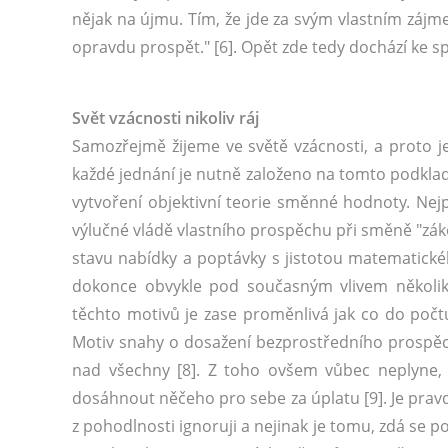
nějak na újmu. Tím, že jde za svým vlastním záj
opravdu prospět." [6]. Opět zde tedy dochází ke 
Svět vzácnosti nikoliv ráj
Samozřejmě žijeme ve světě vzácnosti, a proto j
každé jednání je nutně založeno na tomto podkla
vytvoření objektivní teorie směnné hodnoty. Nej
výlučné vládě vlastního prospěchu při směně "zák
stavu nabídky a poptávky s jistotou matematickéh
dokonce obvykle pod současným vlivem několik
těchto motivů je zase proměnlivá jak co do počtu
Motiv snahy o dosažení bezprostředního prospěc
nad všechny [8]. Z toho ovšem vůbec neplyne, 
dosáhnout něčeho pro sebe za úplatu [9]. Je prav
z pohodlnosti ignoruji a nejinak je tomu, zdá se p