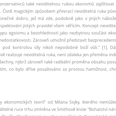
onzervativců také neviditelnou rukou ekonomů zajišťovat 
. Čistě magickým způsobem převrací neviditelná ruka půvo
konečné dobro, jež má zde, podobně jako v jiných nábože
pektování jistých pravidel všem věřícím. Koncept nevidite
 typu egoismu a bezohlednosti jako nezbytnou součást ek
edostatkovosti. Zároveň umožnil představit bezprecedent
ě pod kontrolou síly nikoli nepodobné boží vůli." [1]. Dá
vě realizuje neviditelná ruka, není zdaleka jen přeměna ind
všechny, nýbrž zároveň také radikální proměna obsahu pos
 tím, co bylo dříve považováno za prostou hamižnost, c
y ekonomických teorií" od Milana Sojky, kterého nemů
viditelné ruce trhu zmíněna ve Smithově knize "Bohatství ná