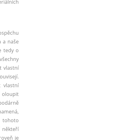
riálních
rospěchu
a a naše
e tedy o
e všechny
 vlastní
uvisejí.
 vlastní
 oloupit
spodárně
znamená,
z tohoto
 někteří
roveň je