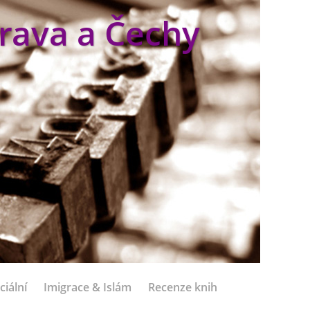
rava a Čechy
ciální
Imigrace & Islám
Recenze knih