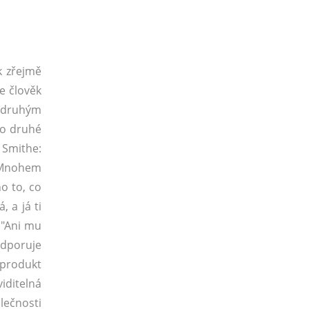
k zřejmě
e člověk
ň druhým
pro druhé
 Smithe:
. Mnohem
o to, co
, a já ti
 "Ani mu
odporuje
í produkt
iditelná
lečnosti