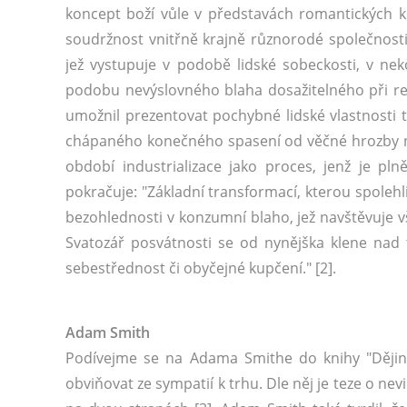
koncept boží vůle v představách romantických k
soudržnost vnitřně krajně různorodé společnosti
jež vystupuje v podobě lidské sobeckosti, v ne
podobu nevýslovného blaha dosažitelného při res
umožnil prezentovat pochybné lidské vlastnosti
chápaného konečného spasení od věčné hrozby n
období industrializace jako proces, jenž je pln
pokračuje: "Základní transformací, kterou spolehli
bezohlednosti v konzumní blaho, jež navštěvuje 
Svatozář posvátnosti se od nynějška klene nad
sebestřednost či obyčejné kupčení." [2].
Adam Smith
Podívejme se na Adama Smithe do knihy "Dějin
obviňovat ze sympatií k trhu. Dle něj je teze o ne