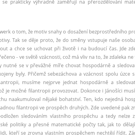
to se prakticky výhradně zaměřují na přerozdělování mate
awerk o tom, že motiv snahy o dosažení bezprostředního p
tivy. Tak se děje proto, že do směny vstupuje naše osob
ut a chce se uchovat při životě i na budoucí čas. Jde zd
 řečeno - ve světě vzácnosti, což má vliv na to, že zdaleka n
y nutné se v převážné míře chovat hospodárně a sledovat
ojeny byly. Přičemž sebezáchova a vzácnost spolu úzce so
antropii, musíme nejprve jednat hospodárně a sledovat
ož je možné filantropii provozovat. Dokonce i Jánošíci musí
chu naakumuloval nějaké bohatství. Ten, kdo nejedná ho
případnou filantropii ve prospěch druhých. Zde uvedené pak 
podložen sledováním vlastního prospěchu a tedy nelze 
é politiky a přesné matematické počty tak, jak to dělají
i, kteří se zrovna vlastním prospěchem nechtějí řídit. Zá