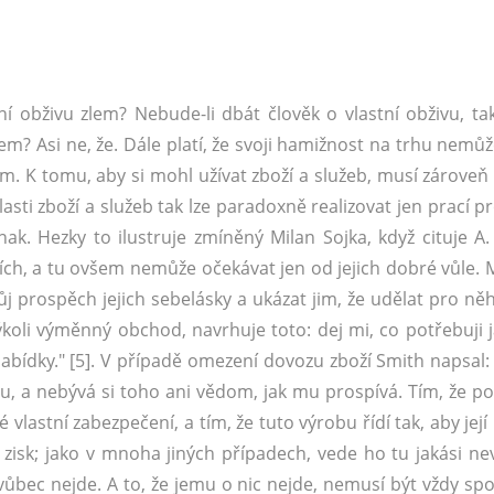
í obživu zlem? Nebude-li dbát člověk o vlastní obživu, ta
m? Asi ne, že. Dále platí, že svoji hamižnost na trhu nemůž
rem. K tomu, aby si mohl užívat zboží a služeb, musí zárove
asti zboží a služeb tak lze paradoxně realizovat jen prací 
nak. Hezky to ilustruje zmíněný Milan Sojka, když cituje A.
ižních, a tu ovšem nemůže očekávat jen od jejich dobré vůle
ůj prospěch jejich sebelásky a ukázat jim, že udělat pro něh
ýkoli výměnný obchod, navrhuje toto: dej mi, co potřebuji já
nabídky." [5]. V případě omezení dovozu zboží Smith napsal:
u, a nebývá si toho ani vědom, jak mu prospívá. Tím, že p
 vlastní zabezpečení, a tím, že tuto výrobu řídí tak, aby jej
í zisk; jako v mnoha jiných případech, vede ho tu jakási nev
vůbec nejde. A to, že jemu o nic nejde, nemusí být vždy spo