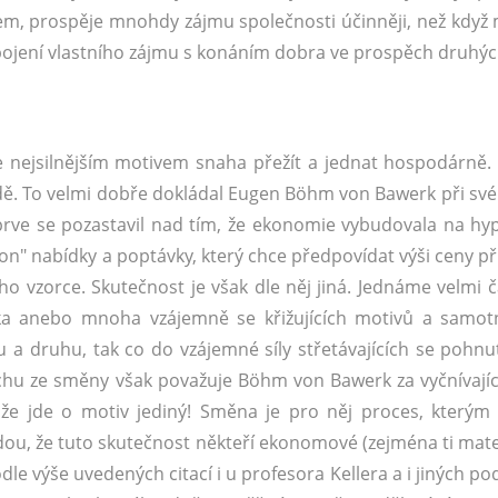
mem, prospěje mnohdy zájmu společnosti účinněji, než když
spojení vlastního zájmu s konáním dobra ve prospěch druhýc
e nejsilnějším motivem snaha přežít a jednat hospodárně.
dě. To velmi dobře dokládal Eugen Böhm von Bawerk při své
prve se pozastavil nad tím, že ekonomie vybudovala na hy
on" nabídky a poptávky, který chce předpovídat výši ceny p
o vzorce. Skutečnost je však dle něj jiná. Jednáme velmi č
a anebo mnoha vzájemně se křižujících motivů a samot
 a druhu, tak co do vzájemné síly střetávajících se pohnute
hu ze směny však považuje Böhm von Bawerk za vyčnívajíc
že jde o motiv jediný! Směna je pro něj proces, který
dou, že tuto skutečnost někteří ekonomové (zejména ti mate
odle výše uvedených citací i u profesora Kellera a i jiných 