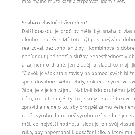
maximálně může kazit a ztrpčovat lidem život.
Snaha o vlastní obživu zlem?
Další otázkou je proč by měla být snaha o vlastn
dlouho nepřežije. Má toto být pak nazýváno dobre
realizovat bez toho, aniž by ji kombinoval s dob
nabídnout jiné zboží a služby. Sebestřednost v obl
a zájmem o druhé. Jen zloději a vládci to mají ji
"Člověk je však stále závislý na pomoci svých bl
spíše dosáhne svého tehdy, dokáže-li využít ve sv
žádá, je v jejich zájmu. Nabízí-li kdo druhému jak
dám, co potřebuješ ty. To je smysl každé takové 
zpravidla nejde o to, aby prospěl zájmu veřejném
raději výrobu doma než výrobu cizí, sleduje jen své
měl, co největší hodnotu, sleduje jen svůj vlastn
ruka, aby napomáhal k dosažení cíle, o který mu 