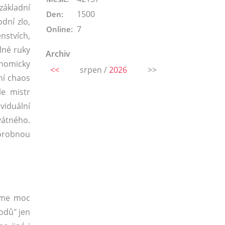
základní
1500
Den:
dní zlo,
7
Online:
nstvích,
lné ruky
Archiv
onomicky
<<
srpen /
2026
>>
ní chaos
le mistr
ividuální
vátného.
horobnou
žeme moc
rodů" jen