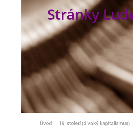
Stránky Lud
Úvod
19. století (divoký kapitalismus)