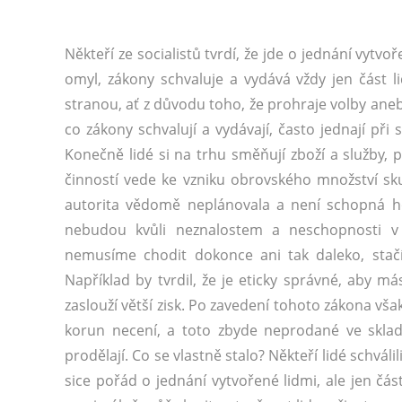
Někteří ze socialistů tvrdí, že jde o jednání vytv
omyl, zákony schvaluje a vydává vždy jen část li
stranou, ať z důvodu toho, že prohraje volby ane
co zákony schvalují a vydávají, často jednají při 
Konečně lidé si na trhu směňují zboží a služby, p
činností vede ke vzniku obrovského množství sk
autorita vědomě neplánovala a není schopná ho
nebudou kvůli neznalostem a neschopnosti v
nemusíme chodit dokonce ani tak daleko, stačí
Například by tvrdil, že je eticky správné, aby m
zaslouží větší zisk. Po zavedení tohoto zákona vša
korun necení, a toto zbyde neprodané ve sklad
prodělají. Co se vlastně stalo? Někteří lidé schválil
sice pořád o jednání vytvořené lidmi, ale jen čá