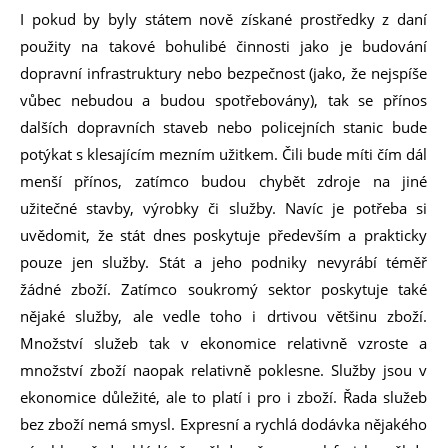
I pokud by byly státem nově získané prostředky z daní
použity na takové bohulibé činnosti jako je budování
dopravní infrastruktury nebo bezpečnost (jako, že nejspíše
vůbec nebudou a budou spotřebovány), tak se přínos
dalších dopravních staveb nebo policejních stanic bude
potýkat s klesajícím mezním užitkem. Čili bude míti čím dál
menší přínos, zatímco budou chybět zdroje na jiné
užitečné stavby, výrobky či služby. Navíc je potřeba si
uvědomit, že stát dnes poskytuje především a prakticky
pouze jen služby. Stát a jeho podniky nevyrábí téměř
žádné zboží. Zatímco soukromý sektor poskytuje také
nějaké služby, ale vedle toho i drtivou většinu zboží.
Množství služeb tak v ekonomice relativně vzroste a
množství zboží naopak relativně poklesne. Služby jsou v
ekonomice důležité, ale to platí i pro i zboží. Řada služeb
bez zboží nemá smysl. Expresní a rychlá dodávka nějakého