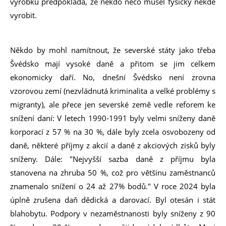
výrobku předpokládá, že někdo něco musel fysicky někde
vyrobit.
Někdo by mohl namítnout, že severské státy jako třeba
Švédsko mají vysoké daně a přitom se jim celkem
ekonomicky daří. No, dnešní Švédsko není zrovna
vzorovou zemí (nezvládnutá kriminalita a velké problémy s
migranty), ale přece jen severské země vedle reforem ke
snížení daní: V letech 1990-1991 byly velmi sníženy daně
korporací z 57 % na 30 %, dále byly zcela osvobozeny od
daně, některé příjmy z akcií a daně z akciových zisků byly
sníženy. Dále: "Nejvyšší sazba daně z příjmu byla
stanovena na zhruba 50 %, což pro většinu zaměstnanců
znamenalo snížení o 24 až 27% bodů." V roce 2024 byla
úplně zrušena daň dědická a darovací. Byl otesán i stát
blahobytu. Podpory v nezaměstnanosti byly sníženy z 90