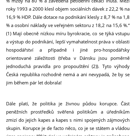
% mzdy na 80 % a zavedena pětidenní čekací lhůta. Mezi
roky 1993 a 2000 klesl objem sociálních dávek z 22,2 % na
16,9 % HDP. Dále dotace na podnikání klesly z 8,7 % na 1,8
% a osobní náklady ve veřejném sektoru z 18,2 na 15,6 %.“
(1) Mají obecně nízkou míru byrokracie, co se týká vstupu
a výstup do podnikání, lepší vymahatelnost práva v oblasti
hospodářství a případně i jiné pro-hospodářsky
orientované záležitosti (třeba v Dánsku jsou poměrně
jednoduchá pravidla pro propouštění (2)). Tyto výhody
Česká republika rozhodně nemá a ani nevypadá, že by se
jim během pár let dobrala!
Dále platí, že politika je živnou půdou korupce. Část
peněžních prostředků svěřená politikům a úředníkům
zmizí do jejich kapes a kapes s nimi spojených zájmových
skupin. Korupce je de facto něco, co je se státem a vládou