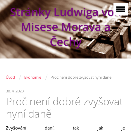
Stránky Ludwiga von
Misese Morava a
Čechy
/
/
Úvod
Ekonomie
Proč není dobré zvyšovat nyní daně
30. 4. 2023
Proč není dobré zvyšovat
nyní daně
Zvyšování daní, tak jak je