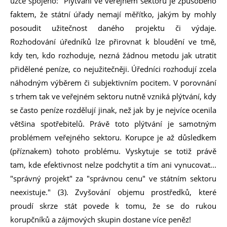
úzce spojeno: "Plýtvání ve veřejném sektoru je způsobeno
faktem, že státní úřady nemají měřítko, jakým by mohly
posoudit užitečnost daného projektu či výdaje.
Rozhodování úředníků lze přirovnat k bloudění ve tmě,
kdy ten, kdo rozhoduje, nezná žádnou metodu jak utratit
přidělené peníze, co nejužitečněji. Úředníci rozhodují zcela
náhodným výběrem či subjektivním pocitem. V porovnání
s trhem tak ve veřejném sektoru nutně vzniká plýtvání, kdy
se často peníze rozdělují jinak, než jak by je nejvíce ocenila
většina spotřebitelů. Právě toto plýtvání je samotným
problémem veřejného sektoru. Korupce je až důsledkem
(příznakem) tohoto problému. Vyskytuje se totiž právě
tam, kde efektivnost nelze podchytit a tím ani vynucovat...
"správný projekt" za "správnou cenu" ve státním sektoru
neexistuje." (3). Zvyšování objemu prostředků, které
proudí skrze stát povede k tomu, že se do rukou
korupčníků a zájmových skupin dostane více peněz!