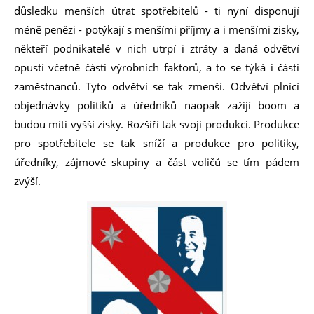
důsledku menších útrat spotřebitelů - ti nyní disponují
méně penězi - potýkají s menšími příjmy a i menšími zisky,
někteří podnikatelé v nich utrpí i ztráty a daná odvětví
opustí včetně části výrobních faktorů, a to se týká i části
zaměstnanců. Tyto odvětví se tak zmenší. Odvětví plnící
objednávky politiků a úředníků naopak zažijí boom a
budou míti vyšší zisky. Rozšíří tak svoji produkci. Produkce
pro spotřebitele se tak sníží a produkce pro politiky,
úředníky, zájmové skupiny a část voličů se tím pádem
zvýší.