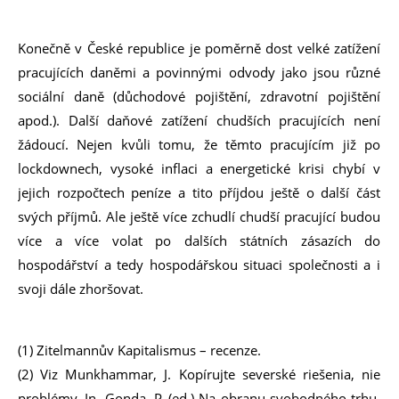
Konečně v České republice je poměrně dost velké zatížení
pracujících daněmi a povinnými odvody jako jsou různé
sociální daně (důchodové pojištění, zdravotní pojištění
apod.). Další daňové zatížení chudších pracujících není
žádoucí. Nejen kvůli tomu, že těmto pracujícím již po
lockdownech, vysoké inflaci a energetické krisi chybí v
jejich rozpočtech peníze a tito příjdou ještě o další část
svých příjmů. Ale ještě více zchudlí chudší pracující budou
více a více volat po dalších státních zásazích do
hospodářství a tedy hospodářskou situaci společnosti a i
svoji dále zhoršovat.
(1)
Zitelmannův Kapitalismus – recenze
.
(2) Viz Munkhammar, J. Kopírujte severské riešenia, nie
problémy. In. Gonda, P. (ed.) Na obranu svobodného trhu.