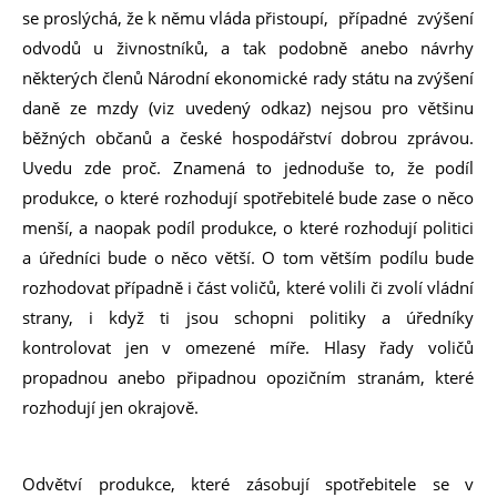
se proslýchá, že k němu vláda přistoupí
, případné zvýšení
odvodů u živnostníků, a tak podobně anebo návrhy
některých členů Národní ekonomické rady státu na zvýšení
daně ze mzdy (viz uvedený odkaz) nejsou pro většinu
běžných občanů a české hospodářství dobrou zprávou.
Uvedu zde proč. Znamená to jednoduše to, že podíl
produkce, o které rozhodují spotřebitelé bude zase o něco
menší, a naopak podíl produkce, o které rozhodují politici
a úředníci bude o něco větší. O tom větším podílu bude
rozhodovat případně i část voličů, které volili či zvolí vládní
strany, i když ti jsou schopni politiky a úředníky
kontrolovat jen v omezené míře. Hlasy řady voličů
propadnou anebo připadnou opozičním stranám, které
rozhodují jen okrajově.
Odvětví produkce, které zásobují spotřebitele se v