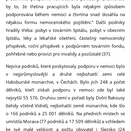
by to, že třetina pracujících byla nějakým způsobem
podporována během nemoci a čtvrtina snad dosáhla na
nějakou formu nemocenského pojištění.“ Další podniky
hradily třeba: pobyt v továrním špitálu, pobyt v obecním
špitálu, léky a lékařské ošetření, částečný nemocenský
příspěvek, roční příspěvek v podpůrném továrním fondu,
pohřebné nebo provizi pro invalidy a pozůstalé (37).
Nejvíce podniků, které poskytovaly podporu v nemoci bylo
v nejprůmyslovější a druhé nejbohatší zemi celé
Habsburské monarchie, v Čechách. Bylo jich 248 a počet
dělníků, kteří získali podporu v nemoci zde byl také
nejvyšší 55 576. Druhou zemí v pořadí byly Dolní Rakousy
(tehdy včetně Vídně), nejbohatší země monarchie, kde šlo
o 166 podniků a 25 001 dělníků. Na předních místech se
umístila Morava (77 podniků a 17 509 dělníků) a vzhledem
ke své malé velikosti a počtu obyvatel i Slezsko (24