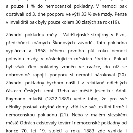
a pouze 1 % do nemocenské pokladny. V nemoci pak
dostávali od 3. dne podporu ve výši 33 % své mzdy. Penze
v invaliditě pak byly pouze kolem 30 zlatých za rok (19).
Závodní pokladnu měly i Valdštejnské strojírny v Plzni,
předchůdci známých Škodových závodů. Tato pokladna
vyplácela v 1868 během prvního půl roku nemoci
polovinu mzdy, v následujících měsících čtvrtinu. Pokud
byl však člen pokladny zraněn ve rvačce, do níž se
dobrovolně zapojil, podporu si nemohl nárokovat (20).
Závodní pokladny bychom našli i v relativně odlehlých
částech Českých zemí. Třeba ve městě Jeseníku: Adolf
Raymann mladší (1822-1889) vedle toho, že pro své
dělníky postavil obytné domy, zřídil ve své textilní firmě i
nemocenskou pokladnu (21). Nebo v malém slezském
městě Odrách existovaly tovární nemocenské pokladny od
konce 70. let 19. století a roku 1883 zde vznikla i