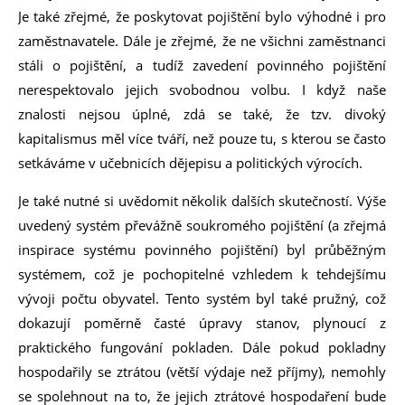
Je také zřejmé, že poskytovat pojištění bylo výhodné i pro
zaměstnavatele. Dále je zřejmé, že ne všichni zaměstnanci
stáli o pojištění, a tudíž zavedení povinného pojištění
nerespektovalo jejich svobodnou volbu. I když naše
znalosti nejsou úplné, zdá se také, že tzv. divoký
kapitalismus měl více tváří, než pouze tu, s kterou se často
setkáváme v učebnicích dějepisu a politických výrocích.
Je také nutné si uvědomit několik dalších skutečností. Výše
uvedený systém převážně soukromého pojištění (a zřejmá
inspirace systému povinného pojištění) byl průběžným
systémem, což je pochopitelné vzhledem k tehdejšímu
vývoji počtu obyvatel. Tento systém byl také pružný, což
dokazují poměrně časté úpravy stanov, plynoucí z
praktického fungování pokladen. Dále pokud pokladny
hospodařily se ztrátou (větší výdaje než příjmy), nemohly
se spolehnout na to, že jejich ztrátové hospodaření bude