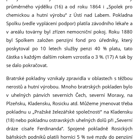
průměrného výdělku (16) a od roku 1864 i „Spolek pro
chemickou a hutní výrobu“ z Ústí nad Labem. Pokladna
Spolku (vedle vyplácení podpor) platila závodního lékaře a
v areálu továrny byl zřízen nemocniční pokoj. Roku 1880
byl Spolkem založen penzijní fond pro úředníky, který
poskytoval po 10 letech služby penzi 40 % platu, tato
částka s každým dalším rokem vzrostla o 3 %. (17) A tak by
se dalo pokračovat.
Bratrské pokladny vznikaly zpravidla v oblastech s těžbou
nerostů a hutní výrobou. Mnoho bratrských pokladen bylo
v uhelných pánvích severních Čech, severní Moravy, na
Plzeňsku, Kladensku, Rosicku atd. Můžeme jmenovat třeba
pokladnu u „Pražské železářské společnosti“ na Kladensku
(18) nebo pokladnu ostravských uhelných dolů při „Severní
dráze císaře Ferdinanda“. Spojené pokladně Rosických
báňských podniků platili horníci 5 % své mzdy do penzijní