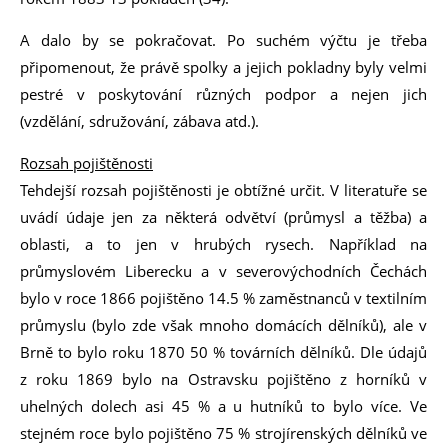
A dalo by se pokračovat. Po suchém výčtu je třeba
připomenout, že právě spolky a jejich pokladny byly velmi
pestré v poskytování různých podpor a nejen jich
(vzdělání, sdružování, zábava atd.).
Rozsah pojištěnosti
Tehdejší rozsah pojištěnosti je obtížné určit. V literatuře se
uvádí údaje jen za některá odvětví (průmysl a těžba) a
oblasti, a to jen v hrubých rysech. Například na
průmyslovém Liberecku a v severovýchodních Čechách
bylo v roce 1866 pojištěno 14.5 % zaměstnanců v textilním
průmyslu (bylo zde však mnoho domácích dělníků), ale v
Brně to bylo roku 1870 50 % továrních dělníků. Dle údajů
z roku 1869 bylo na Ostravsku pojištěno z horníků v
uhelných dolech asi 45 % a u hutníků to bylo více. Ve
stejném roce bylo pojištěno 75 % strojírenských dělníků ve