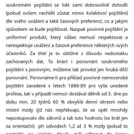
soukromém pojištění se lidé sami dobrovolně dohodli
(pokud ovšem nechtěli zůstat mimo kolektivní pojištění)
dle svého uvážení a také časových preferencí, co a jakým
způsobem se bude pojišťovat. Naopak povinné pojištění je
uniformní produkt, který vůbec nemusí respektovat a
nerespektuje uvážení a časové preference některých svých
účastníků. Za třetí je to obtížné z důvodu nedostatku
zachovaných dat. To brání i porovnání soukromého
pojištění s povinným, můžeme tak provést jen hrubá dílčí
porovnání. Porovnáme-li pro příklad povinné nemocenské
pojištění zavedené v letech 1888-89 pro výše uvedené
profese, tak v případě nemoci dostával dělník od 3. dne po
dobu min. 20 týdnů 60 % obvyklé denní okresní nebo
místní mzdy (již nás nepřekvapí, že se opět mnohdy
nepostupovalo dle zákonů a tak tuto hodnotu lze brát jen
za orientační) při odvodech 1,2 až 3 % mzdy (pokud to