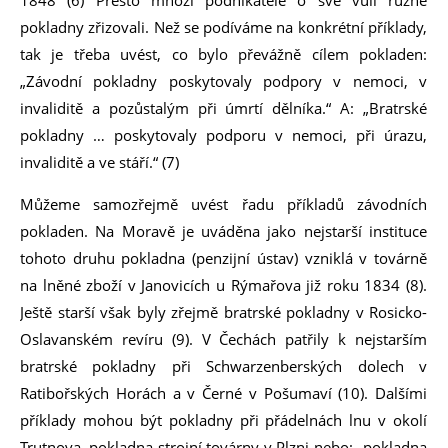
1848 (6) Přesto mnozí podnikatelé o své vůli různé
pokladny zřizovali. Než se podíváme na konkrétní příklady,
tak je třeba uvést, co bylo převážně cílem pokladen:
„Závodní pokladny poskytovaly podpory v nemoci, v
invaliditě a pozůstalým při úmrtí dělníka.“ A: „Bratrské
pokladny … poskytovaly podporu v nemoci, při úrazu,
invaliditě a ve stáří.“ (7)
Můžeme samozřejmě uvést řadu příkladů závodních
pokladen. Na Moravě je uváděna jako nejstarší instituce
tohoto druhu pokladna (penzijní ústav) vzniklá v továrně
na lněné zboží v Janovicích u Rýmařova již roku 1834 (8).
Ještě starší však byly zřejmě bratrské pokladny v Rosicko-
Oslavanském revíru (9). V Čechách patřily k nejstarším
bratrské pokladny při Schwarzenberských dolech v
Ratibořských Horách a v Černé v Pošumaví (10). Dalšími
příklady mohou být pokladny při přádelnách lnu v okolí
Trutnova, pokladna strojní továrny v Plzni nebo: „pokladna