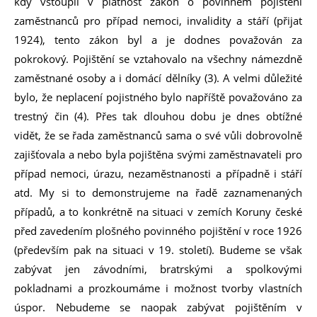
kdy vstoupil v platnost zákon o povinném pojištění
zaměstnanců pro případ nemoci, invalidity a stáří (přijat
1924), tento zákon byl a je dodnes považován za
pokrokový. Pojištění se vztahovalo na všechny námezdně
zaměstnané osoby a i domácí dělníky (3). A velmi důležité
bylo, že neplacení pojistného bylo napříště považováno za
trestný čin (4). Přes tak dlouhou dobu je dnes obtížné
vidět, že se řada zaměstnanců sama o své vůli dobrovolně
zajišťovala a nebo byla pojištěna svými zaměstnavateli pro
případ nemoci, úrazu, nezaměstnanosti a případně i stáří
atd. My si to demonstrujeme na řadě zaznamenaných
případů, a to konkrétně na situaci v zemích Koruny české
před zavedením plošného povinného pojištění v roce 1926
(především pak na situaci v 19. století). Budeme se však
zabývat jen závodními, bratrskými a spolkovými
pokladnami a prozkoumáme i možnost tvorby vlastních
úspor. Nebudeme se naopak zabývat pojištěním v