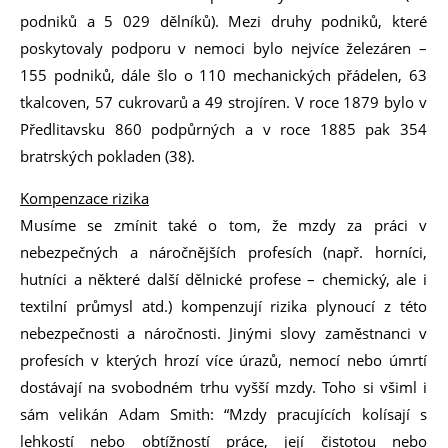
podniků a 5 029 dělníků). Mezi druhy podniků, které
poskytovaly podporu v nemoci bylo nejvíce železáren –
155 podniků, dále šlo o 110 mechanických přádelen, 63
tkalcoven, 57 cukrovarů a 49 strojíren. V roce 1879 bylo v
Předlitavsku 860 podpůrných a v roce 1885 pak 354
bratrských pokladen (38).
Kompenzace rizika
Musíme se zmínit také o tom, že mzdy za práci v
nebezpečných a náročnějších profesích (např. horníci,
hutníci a některé další dělnické profese – chemický, ale i
textilní průmysl atd.) kompenzují rizika plynoucí z této
nebezpečnosti a náročnosti. Jinými slovy zaměstnanci v
profesích v kterých hrozí více úrazů, nemocí nebo úmrtí
dostávají na svobodném trhu vyšší mzdy. Toho si všiml i
sám velikán Adam Smith: “Mzdy pracujících kolísají s
lehkostí nebo obtížností práce, její čistotou nebo