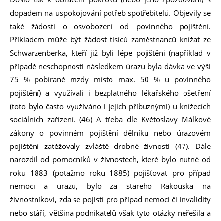
dopadem na uspokojování potřeb spotřebitelů. Objevily se
také žádosti o osvobození od povinného pojištění.
Příkladem může být žádost tisíců zaměstnanců knížat ze
Schwarzenberka, kteří již byli lépe pojištěni (například v
případě neschopnosti následkem úrazu byla dávka ve výši
75 % pobírané mzdy místo max. 50 % u povinného
pojištění) a využívali i bezplatného lékařského ošetření
(toto bylo často využíváno i jejich příbuznými) u knížecích
sociálních zařízení. (46) A třeba dle Květoslavy Málkové
zákony o povinném pojištění dělníků nebo úrazovém
pojištění zatěžovaly zvláště drobné živnosti (47). Dále
narozdíl od pomocníků v živnostech, které bylo nutné od
roku 1883 (potažmo roku 1885) pojišťovat pro případ
nemoci a úrazu, bylo za starého Rakouska na
živnostníkovi, zda se pojistí pro případ nemoci či invalidity
nebo stáří, většina podnikatelů však tyto otázky neřešila a