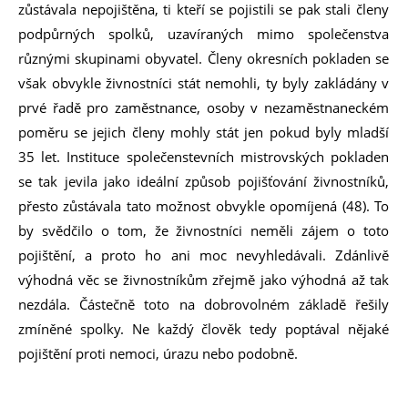
zůstávala nepojištěna, ti kteří se pojistili se pak stali členy
podpůrných spolků, uzavíraných mimo společenstva
různými skupinami obyvatel. Členy okresních pokladen se
však obvykle živnostníci stát nemohli, ty byly zakládány v
prvé řadě pro zaměstnance, osoby v nezaměstnaneckém
poměru se jejich členy mohly stát jen pokud byly mladší
35 let. Instituce společenstevních mistrovských pokladen
se tak jevila jako ideální způsob pojišťování živnostníků,
přesto zůstávala tato možnost obvykle opomíjená (48). To
by svědčilo o tom, že živnostníci neměli zájem o toto
pojištění, a proto ho ani moc nevyhledávali. Zdánlivě
výhodná věc se živnostníkům zřejmě jako výhodná až tak
nezdála. Částečně toto na dobrovolném základě řešily
zmíněné spolky. Ne každý člověk tedy poptával nějaké
pojištění proti nemoci, úrazu nebo podobně.