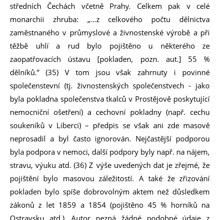
středních Čechách včetně Prahy. Celkem pak v celé
monarchii zhruba: „…z celkového počtu dělnictva
zaměstnaného v průmyslové a živnostenské výrobě a při
těžbě uhlí a rud bylo pojištěno u některého ze
zaopatřovacích ústavu [pokladen, pozn. aut.] 55 %
dělníků.” (35) V tom jsou však zahrnuty i povinné
společenstevní (tj. živnostenských společenstvech - jako
byla pokladna společenstva tkalců v Prostějově poskytující
nemocniční ošetření) a cechovní pokladny (např. cechu
soukeníků v Liberci) – předpis se však ani zde masově
neprosadil a byl často ignorován. Nejčastější podporou
byla podpora v nemoci, další podpory byly např. na nájem,
stravu, výuku atd. (36) Z výše uvedených dat je zřejmé, že
pojištění bylo masovou záležitostí. A také že zřizování
pokladen bylo spíše dobrovolným aktem než důsledkem
zákonů z let 1859 a 1854 (pojištěno 45 % horníků na
Ostravsku atd.). Autor nezná žádné podobné údaje z