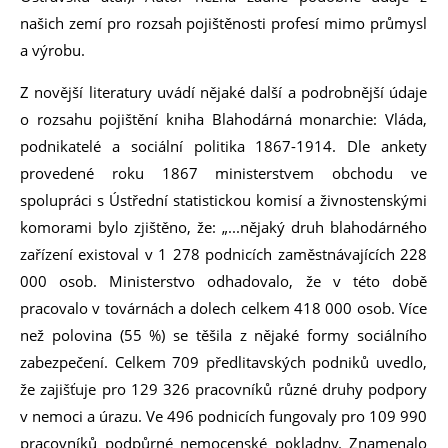
našich zemí pro rozsah pojištěnosti profesí mimo průmysl
a výrobu.
Z novější literatury uvádí nějaké další a podrobnější údaje
o rozsahu pojištění kniha Blahodárná monarchie: Vláda,
podnikatelé a sociální politika 1867-1914. Dle ankety
provedené roku 1867 ministerstvem obchodu ve
spolupráci s Ústřední statistickou komisí a živnostenskými
komorami bylo zjištěno, že: „...nějaký druh blahodárného
zařízení existoval v 1 278 podnicích zaměstnávajících 228
000 osob. Ministerstvo odhadovalo, že v této době
pracovalo v továrnách a dolech celkem 418 000 osob. Více
než polovina (55 %) se těšila z nějaké formy sociálního
zabezpečení. Celkem 709 předlitavských podniků uvedlo,
že zajišťuje pro 129 326 pracovníků různé druhy podpory
v nemoci a úrazu. Ve 496 podnicích fungovaly pro 109 990
pracovníků podpůrné nemocenské pokladny. Znamenalo