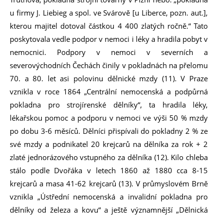
u firmy J. Liebieg a spol. ve Svárově [u Liberce, pozn. aut.],
kterou majitel dotoval částkou 4 400 zlatých ročně.“ Tato
poskytovala vedle podpor v nemoci i léky a hradila pobyt v
nemocnici. Podpory v nemoci v severních a
severovýchodních Čechách činily v pokladnách na přelomu
70. a 80. let asi polovinu dělnické mzdy (11). V Praze
vznikla v roce 1864 „Centrální nemocenská a podpůrná
pokladna pro strojírenské dělníky“, ta hradila léky,
lékařskou pomoc a podporu v nemoci ve výši 50 % mzdy
po dobu 3-6 měsíců. Dělníci přispívali do pokladny 2 % ze
své mzdy a podnikatel 20 krejcarů na dělníka za rok + 2
zlaté jednorázového vstupného za dělníka (12). Kilo chleba
stálo podle Dvořáka v letech 1860 až 1880 cca 8-15
krejcarů a masa 41-62 krejcarů (13). V průmyslovém Brně
vznikla „Ústřední nemocenská a invalidní pokladna pro
dělníky od železa a kovu“ a ještě významnější „Dělnická