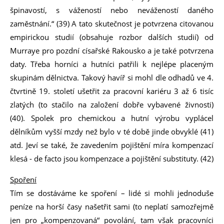
špinavostí, s vážeností nebo nevážeností daného
zaměstnání.“ (39) A tato skutečnost je potvrzena citovanou
empirickou studií (obsahuje rozbor dalších studií) od
Murraye pro pozdní císařské Rakousko a je také potvrzena
daty. Třeba horníci a hutníci patřili k nejlépe placeným
skupinám dělnictva. Takový havíř si mohl dle odhadů ve 4.
čtvrtině 19. století ušetřit za pracovní kariéru 3 až 6 tisíc
zlatých (to stačilo na založení dobře vybavené živnosti)
(40). Spolek pro chemickou a hutní výrobu vyplácel
dělníkům vyšší mzdy než bylo v té době jinde obvyklé (41)
atd. Jeví se také, že zavedením pojištění míra kompenzací
klesá - de facto jsou kompenzace a pojištění substituty. (42)
Spoření
Tím se dostáváme ke spoření – lidé si mohli jednoduše
peníze na horší časy našetřit sami (to neplatí samozřejmě
jen pro „kompenzovaná“ povolání, tam však pracovníci