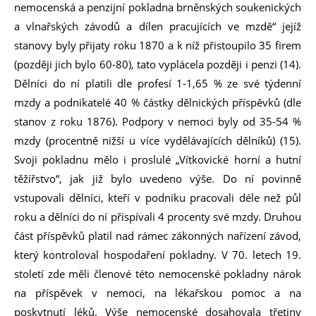
nemocenská a penzijní pokladna brněnských soukenických
a vlnařských závodů a dílen pracujících ve mzdě“ jejíž
stanovy byly přijaty roku 1870 a k níž přistoupilo 35 firem
(později jich bylo 60-80), tato vyplácela později i penzi (14).
Dělníci do ní platili dle profesí 1-1,65 % ze své týdenní
mzdy a podnikatelé 40 % částky dělnických příspěvků (dle
stanov z roku 1876). Podpory v nemoci byly od 35-54 %
mzdy (procentně nižší u více vydělávajících dělníků) (15).
Svoji pokladnu mělo i proslulé „Vítkovické horní a hutní
těžířstvo“, jak již bylo uvedeno výše. Do ní povinně
vstupovali dělníci, kteří v podniku pracovali déle než půl
roku a dělníci do ní přispívali 4 procenty své mzdy. Druhou
část příspěvků platil nad rámec zákonných nařízení závod,
který kontroloval hospodaření pokladny. V 70. letech 19.
století zde měli členové této nemocenské pokladny nárok
na příspěvek v nemoci, na lékařskou pomoc a na
poskytnutí léků. Výše nemocenské dosahovala třetiny