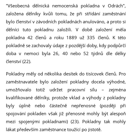
"Všeobecná dělnická nemocenská pokladna v Odrách",
založena dělníky kvůli tomu, že při střídání zaměstnání
bylo členství v závodních pokladnách anulováno, a proto si
dělníci tuto pokladnu založili. V době založení měla
pokladna 42 členů a roku 1889 už 335 členů. K této
pokladně se zachovaly údaje z pozdější doby, kdy podpůrčí
doba v nemoci byla 26, 40 nebo 52 týdnů dle délky
členství (22).
Pokladny měly od několika desítek do tisícovek členů. Pro
zaměstnavatele bylo založení pokladny docela výhodné,
umožňovalo totiž udržet pracovní sílu – zejména
kvalifikované dělníky, protože vklad a výhody z pokladny
byly úplně nebo částečně nepřenosné (později při
spojování pokladen však již přenosné mohly být alespoň
mezi spojenými pokladnami) (23). Pokladny tak mohly
lákat především zaměstnance toužící po jistotě.