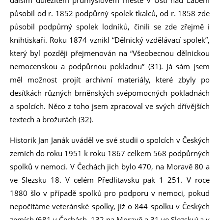
dalším důležitém průmyslovém městě v Ústí nad Labem
působil od r. 1852 podpůrný spolek tkalců, od r. 1858 zde
působil podpůrný spolek lodníků, činili se zde zřejmě i
knihtiskaři. Roku 1874 vznikl “Dělnický vzdělávací spolek”,
který byl později přejmenován na “Všeobecnou dělnickou
nemocenskou a podpůrnou pokladnu” (31). Já sám jsem
měl možnost projít archivní materiály, které zbyly po
desítkách různých brněnských svépomocných pokladnách
a spolcích. Něco z toho jsem zpracoval ve svých dřívějších
textech a brožurách (32).
Historik Jan Janák uváděl ve své studii o spolcích v Českých
zemích do roku 1951 k roku 1867 celkem 568 podpůrných
spolků v nemoci. V Čechách jich bylo 470, na Moravě 80 a
ve Slezsku 18. V celém Předlitavsku pak 1 251. V roce
1880 šlo v případě spolků pro podporu v nemoci, pokud
nepočítáme veteránské spolky, již o 844 spolku v Českých
zemích (681 v Čechách, 132 na Moravě a 31 ve Slezsku) a v