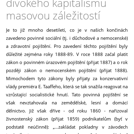
divokého kapitalismu
masovou záležitostí
Je to již mnoho desetiletí, co je v našich končinách
zavedeno povinné sociální (tj. i důchodové a nemocenské)
a zdravotní pojištění. Pro zavedení těchto pojištění byly
důležité zejména roky 1888-89. V roce 1888 začal platit
zákon o povinném úrazovém pojištění (přijat 1887) a o rok
později zákon o nemocenském pojištění (přijat 1888).
Mimochodem tyto zákony byly přijaty za konzervativní
vlády premiéra E. Taaffeho, která se tak snažila reagovat na
vzrůstající socialistické hnutí. Tato povinná pojištění se
však nevztahovala na zemědělské, lesní a domácí
dělnictvo. Již však dříve - od roku 1860 - nařizoval
živnostenský zákon (přijat 1859) podnikatelům (byť v
podstatě neúčinně): „…zakládat pokladny v závodech