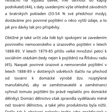
nestačilo na výplatu dávek, měl sáhnout do kapsy
podnikatel) (44), s daty uvedenými výše ohledně závodních
a bratrských pokladen (33-54 % své předchozí mzdy),
dostáváme pro povinné pojištění o něco vyšší údaje, a to
jak pro dávky tak pro příspěvky.
Obtížné je také určit zda lidé byli spokojení se zavedením
povinného nemocenského a úrazového pojištění v letech
1888-89. V letech 1879-85 přišlo velké množství peticí k
sociálním otázkám (tedy nejen k pojištění) na Říšskou radu
(45). Naopak povinné úrazové a nemocenské pojištění v
letech 1888-89 v dotčených odvětvích tlačilo na přechod
od tovární k domácké výrobě (tzv. rozptýlené
manufaktuře), aby se zaměstnavatelé a zaměstnanci
vyhnuli tomuto pojištění (to právě neplatilo pro domácké
dělníky). Domácí dělnictvo však zpravidla vydělávalo méně
než tovární dělnictvo, a také jeho produktivita byla nižší.
Došlo tak k obrácení pokroku (nebo jeho zpožďování) s