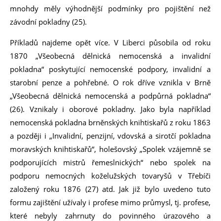
mnohdy měly výhodnější podmínky pro pojištění než
závodní pokladny (25).
Příkladů najdeme opět více. V Liberci působila od roku
1870 „Všeobecná dělnická nemocenská a invalidní
pokladna“ poskytující nemocenské podpory, invalidní a
starobní penze a pohřebné. O rok dříve vznikla v Brně
„Všeobecná dělnická nemocenská a podpůrná pokladna“
(26). Vznikaly i oborové pokladny. Jako byla například
nemocenská pokladna brněnských knihtiskařů z roku 1863
a později i „Invalidní, penzijní, vdovská a sirotčí pokladna
moravských knihtiskařů“, holešovský „Spolek vzájemně se
podporujících mistrů řemeslnických“ nebo spolek na
podporu nemocných koželužských tovaryšů v Třebíči
založený roku 1876 (27) atd. Jak již bylo uvedeno tuto
formu zajištění užívaly i profese mimo průmysl, tj. profese,
které nebyly zahrnuty do povinného úrazového a