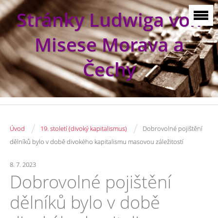
Stránky Ludwiga von
Misese Morava a
Čechy
/
/
Úvod
19. století (divoký kapitalismus)
Dobrovolné pojištění
dělníků bylo v době divokého kapitalismu masovou záležitostí
8. 7. 2023
Dobrovolné pojištění
dělníků bylo v době