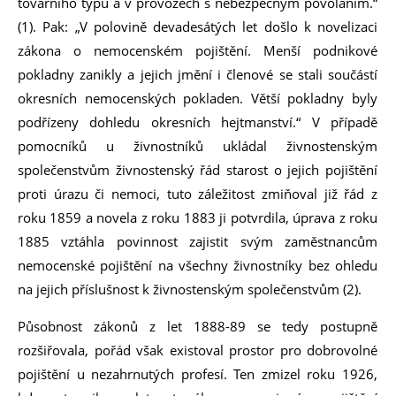
továrního typu a v provozech s nebezpečným povoláním.“
(1). Pak: „V polovině devadesátých let došlo k novelizaci
zákona o nemocenském pojištění. Menší podnikové
pokladny zanikly a jejich jmění i členové se stali součástí
okresních nemocenských pokladen. Větší pokladny byly
podřízeny dohledu okresních hejtmanství.“ V případě
pomocníků u živnostníků ukládal živnostenským
společenstvům živnostenský řád starost o jejich pojištění
proti úrazu či nemoci, tuto záležitost zmiňoval již řád z
roku 1859 a novela z roku 1883 ji potvrdila, úprava z roku
1885 vztáhla povinnost zajistit svým zaměstnancům
nemocenské pojištění na všechny živnostníky bez ohledu
na jejich příslušnost k živnostenským společenstvům (2).
Působnost zákonů z let 1888-89 se tedy postupně
rozšiřovala, pořád však existoval prostor pro dobrovolné
pojištění u nezahrnutých profesí. Ten zmizel roku 1926,