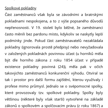
Spolkové pokladny
Část zaměstnanců však byla se závodními a bratrskými
pokladnami nespokojena, a to z výše popsaného důvodů
nepřenosnosti. V 19. století bylo běžné, že zaměstnanci
často měnili bez pardonu místo, kdykoliv se naskytly lepší
podmínky jinde. Pokud část zaměstnavatelů nezakládala
pokladny (ignorovala prostě předpisy) nebo nevyžadovala
v založených pokladnách povinnou účast (u horníků měla
být dle horního zákona z roku 1854 účast v případě
existence pokladny povinná (24)), měla pak v očích
takovýchto zaměstnanců konkurenční výhodu. Otvíral se
tak i prostor pro další formu zajištění, kterou využívaly i
profese mimo průmysl. Jednalo se o svépomocné spolky,
které provozovaly tzv. spolkové pokladny. Spolky byly
většinou (některé byly však starší) vytvořené na základě
zákonů o spolkovém a spolčovacím právu (z roku 1867) a