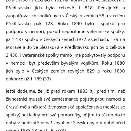
Předlitavsku jich bylo celkově 1 818. Penzijních a
zaopatřovacích spolků bylo v Českých zemích 58 a v celém
Předlitavsku pak 128. Roku 1890 bylo spolků pro
podporu v nemoci, pokud nepočítáme veteránské spolky,
již 1 187 spolku v Českých zemích (972 v Čechách, 179 na
Moravě a 36 ve Slezsku) a v Předlitavsku jich bylo celkově
2 430. I veteránské spolky mimo jiné poskytovaly podporu
v nemoci, byť především bývalým vojákům. Roku 1880
jich bylo v Českých zemích rovných 829 a roku 1890
dokonce už 1 189 (33).
Ještě dodejme, že již před rokem 1883 (tj. před tím, než
živnostníci museli své zaměstnance pojistit proti nemoci a
úrazu) měla některá živnostenská společenstva (neplést se
spolky) pokladny pro své pomocníky, ač jim to zákon do té
doby v podstatě nenařizoval. Ve Slezsku bylo v době před
rokem 1883 13 pokladen (34).