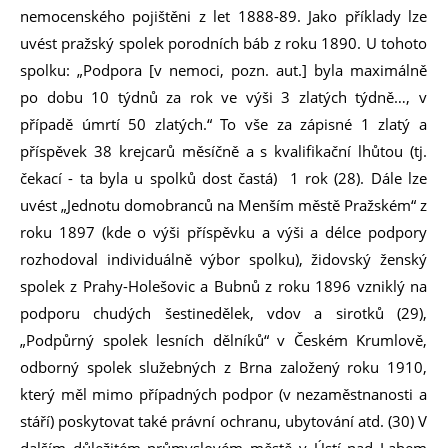
nemocenského pojištěni z let 1888-89. Jako příklady lze
uvést pražský spolek porodních báb z roku 1890. U tohoto
spolku: „Podpora [v nemoci, pozn. aut.] byla maximálně
po dobu 10 týdnů za rok ve výši 3 zlatých týdně…, v
případě úmrtí 50 zlatých.“ To vše za zápisné 1 zlatý a
příspěvek 38 krejcarů měsíčně a s kvalifikační lhůtou (tj.
čekací - ta byla u spolků dost častá) 1 rok (28). Dále lze
uvést „Jednotu domobranců na Menším městě Pražském“ z
roku 1897 (kde o výši příspěvku a výši a délce podpory
rozhodoval individuálně výbor spolku), židovský ženský
spolek z Prahy-Holešovic a Bubnů z roku 1896 vzniklý na
podporu chudých šestinedělek, vdov a sirotků (29),
„Podpůrný spolek lesních dělníků“ v Českém Krumlově,
odborný spolek služebných z Brna založený roku 1910,
který měl mimo případných podpor (v nezaměstnanosti a
stáří) poskytovat také právní ochranu, ubytování atd. (30) V