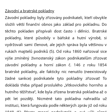
Závodní a bratrské pokladny
Závodní pokladny byly zřizovány podnikateli, kteří obvykle
složili větší finanční obnos jako základ pro pokladnu. Do
těchto pokladen přispívali dost často i dělníci. Bratrské
pokladny, které působily v báňské a hutní výrobě, si
vydržovali sami členové, ale jejich správa byla většinou v
rukách majitelů podniků (5). Od roku 1860 nařizoval sice
výše zmíněný živnostenský zákon podnikatelům zřizovat
závodní pokladny a horní zákon č. 146 z roku 1854
bratrské pokladny, ale fakticky nic nenutilo (neexistovaly
žádné sankce) podnikatele tyto pokladny zřizovat! To
dokládá třeba případ proslulého „Vítkovického horního a
hutního těžířstva“, kde byla zřízena bratrská pokladna až o
pět let později. Nicméně tato pokladna nahradila už
instituci, která fungovala podle některých zpráv již od roku