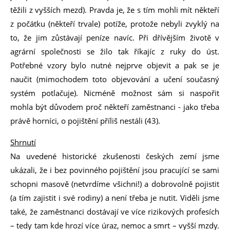
těžili z vyšších mezd). Pravda je, že s tím mohli mít někteří
z počátku (někteří trvale) potíže, protože nebyli zvyklý na
to, že jim zůstávají peníze navíc. Při dřívějším životě v
agrární společnosti se žilo tak říkajíc z ruky do úst.
Potřebné vzory bylo nutné nejprve objevit a pak se je
naučit (mimochodem toto objevování a učení současný
systém potlačuje). Nicméně možnost sám si naspořit
mohla být důvodem proč někteří zaměstnanci - jako třeba
právě horníci, o pojištění příliš nestáli (43).
Shrnutí
Na uvedené historické zkušenosti českých zemí jsme
ukázali, že i bez povinného pojištění jsou pracující se sami
schopni masově (netvrdíme všichni!) a dobrovolně pojistit
(a tím zajistit i své rodiny) a není třeba je nutit. Viděli jsme
také, že zaměstnanci dostávají ve více rizikových profesích
– tedy tam kde hrozí více úraz, nemoc a smrt – vyšší mzdy.